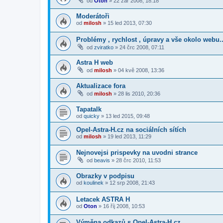
od
Oton
»
22 zář 2008, 18:18
Moderátoři
od
milosh
»
15 led 2013, 07:30
Problémy , rychlost , úpravy a vše okolo webu..
od
zviratko
»
24 črc 2008, 07:11
Astra H web
od
milosh
»
04 kvě 2008, 13:36
Aktualizace fora
od
milosh
»
28 lis 2010, 20:36
Tapatalk
od
quicky
»
13 led 2015, 09:48
Opel-Astra-H.cz na sociálních sítích
od
milosh
»
19 led 2013, 11:29
Nejnovejsi prispevky na uvodni strance
od
beavis
»
28 črc 2010, 11:53
Obrazky v podpisu
od
koulinek
»
12 srp 2008, 21:43
Letacek ASTRA H
od
Oton
»
16 říj 2008, 10:53
Výměna odkazů s Opel-Astra-H.cz