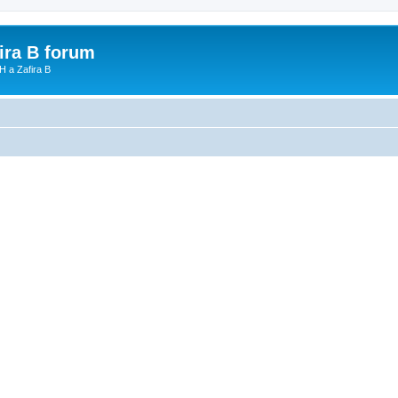
fira B forum
H a Zafira B