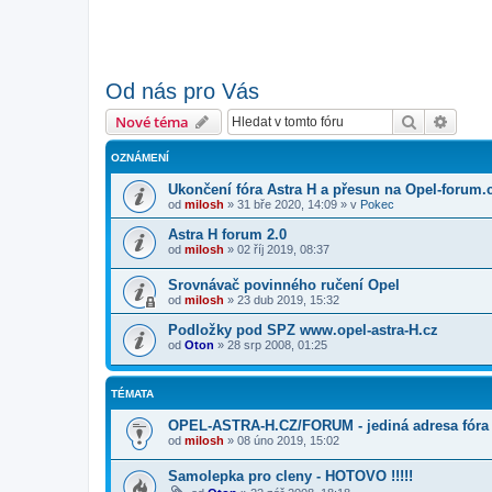
Od nás pro Vás
Hledat
Pokroč
Nové téma
OZNÁMENÍ
Ukončení fóra Astra H a přesun na Opel-forum.
od
milosh
»
31 bře 2020, 14:09
» v
Pokec
Astra H forum 2.0
od
milosh
»
02 říj 2019, 08:37
Srovnávač povinného ručení Opel
od
milosh
»
23 dub 2019, 15:32
Podložky pod SPZ www.opel-astra-H.cz
od
Oton
»
28 srp 2008, 01:25
TÉMATA
OPEL-ASTRA-H.CZ/FORUM - jediná adresa fóra
od
milosh
»
08 úno 2019, 15:02
Samolepka pro cleny - HOTOVO !!!!!