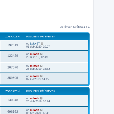
25 témat • Stránka
1
z
1
ZOBRAZENÍ
POSLEDNÍ PŘÍSPĚVEK
od
Luigy87
192619
01 dub 2020, 10:07
od
milosh
122429
20 říj 2019, 12:49
od
milosh
267076
23 dub 2019, 15:32
od
milosh
359605
07 led 2013, 14:15
ZOBRAZENÍ
POSLEDNÍ PŘÍSPĚVEK
od
milosh
130048
26 dub 2019, 10:24
od
milosh
696162
08 bře 2020, 17:48