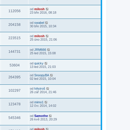
od
milosh
112056
23 bře 2016, 08:18
od
swabel
204158
30 bře 2015, 10:34
od
milosh
223515
25 úno 2015, 21:06
od
JRM666
144731
25 led 2015, 15:08
od
quicky
53604
13 led 2015, 21:03
od
SnoopyBA
264395
02 led 2015, 10:04
od
hAstroš
102297
26 zář 2014, 21:46
od
mimo1
123478
12 črc 2014, 14:02
od
Samothe
545346
26 kvě 2013, 20:29
od
milosh