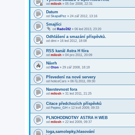
od
milosh
»
05 čer 2008, 22:31
Datum
od
SkapalPez
»
24 zář 2012, 13:16
Smajlíci
od
Radoš92
»
06 led 2013, 23:20
Odhlášení a smazání příspěvků.
od
dimi
»
16 led 2012, 18:08
RSS kanál Astra H fóra
od
milosh
»
04 pro 2011, 20:09
Návrh
od
Oton
»
29 zář 2008, 18:18
Převedení na nové servery
od
hoticeCars
»
06 říj 2011, 09:30
Navstevnost fora
od
milosh
»
31 led 2011, 21:25
Citace předchozích příspěvků
od
Pepino_GH
»
12 kvě 2009, 09:33
PLNOHODNOTNY ASTRA H WEB
od
milosh
»
22 led 2009, 09:37
loga,samolepky,hlasování