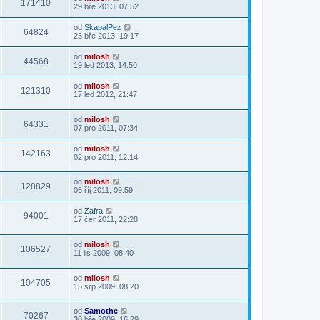
171410
29 bře 2013, 07:52
od
SkapalPez
64824
23 bře 2013, 19:17
od
milosh
44568
19 led 2013, 14:50
od
milosh
121310
17 led 2012, 21:47
od
milosh
64331
07 pro 2011, 07:34
od
milosh
142163
02 pro 2011, 12:14
od
milosh
128829
06 říj 2011, 09:59
od
Zafra
94001
17 čer 2011, 22:28
od
milosh
106527
11 lis 2009, 08:40
od
milosh
104705
15 srp 2009, 08:20
od
Samothe
70267
30 bře 2009, 16:29