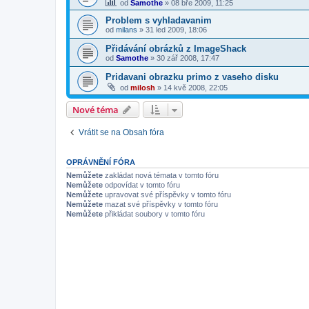
od
Samothe
»
08 bře 2009, 11:25
Problem s vyhladavanim
od
milans
»
31 led 2009, 18:06
Přidávání obrázků z ImageShack
od
Samothe
»
30 zář 2008, 17:47
Pridavani obrazku primo z vaseho disku
od
milosh
»
14 kvě 2008, 22:05
Nové téma
Vrátit se na Obsah fóra
OPRÁVNĚNÍ FÓRA
Nemůžete
zakládat nová témata v tomto fóru
Nemůžete
odpovídat v tomto fóru
Nemůžete
upravovat své příspěvky v tomto fóru
Nemůžete
mazat své příspěvky v tomto fóru
Nemůžete
přikládat soubory v tomto fóru