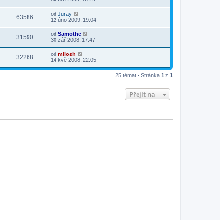
od
Juray
63586
12 úno 2009, 19:04
od
Samothe
31590
30 zář 2008, 17:47
od
milosh
32268
14 kvě 2008, 22:05
25 témat • Stránka
1
z
1
Přejít na