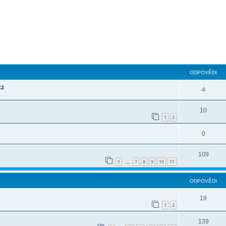
ilé hledání
ODPOVĚDI
cz
4
10
1
2
0
109
1
7
8
9
10
11
…
ODPOVĚDI
19
1
2
139