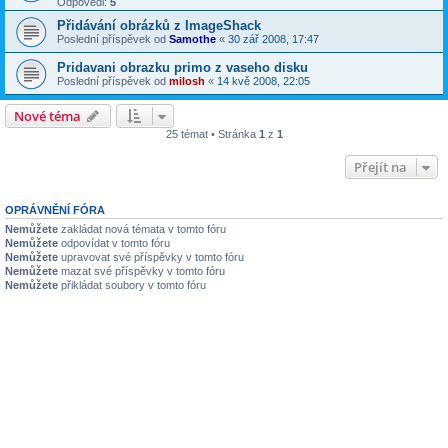
Odpovědi:
5
Přidávání obrázků z ImageShack
Poslední příspěvek od
Samothe
«
30 zář 2008, 17:47
Pridavani obrazku primo z vaseho disku
Poslední příspěvek od
milosh
«
14 kvě 2008, 22:05
Nové téma
25 témat • Stránka
1
z
1
Přejít na
OPRÁVNĚNÍ FÓRA
Nemůžete
zakládat nová témata v tomto fóru
Nemůžete
odpovídat v tomto fóru
Nemůžete
upravovat své příspěvky v tomto fóru
Nemůžete
mazat své příspěvky v tomto fóru
Nemůžete
přikládat soubory v tomto fóru