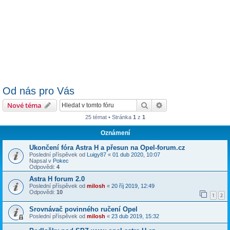
Od nás pro Vás
Hledat
Pokročilé hledání
Nové téma
25 témat • Stránka
1
z
1
Oznámení
Ukončení fóra Astra H a přesun na Opel-forum.cz
Poslední příspěvek od
Luigy87
«
01 dub 2020, 10:07
Napsal v
Pokec
Odpovědi:
4
Astra H forum 2.0
Poslední příspěvek od
milosh
«
20 říj 2019, 12:49
Odpovědi:
10
1
2
Srovnávač povinného ručení Opel
Poslední příspěvek od
milosh
«
23 dub 2019, 15:32