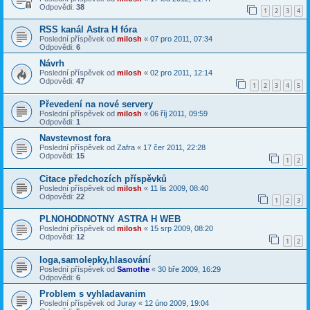
Odpovědi:
38
1
2
3
4
RSS kanál Astra H fóra
Poslední příspěvek od
milosh
«
07 pro 2011, 07:34
Odpovědi:
6
Návrh
Poslední příspěvek od
milosh
«
02 pro 2011, 12:14
Odpovědi:
47
1
2
3
4
5
Převedení na nové servery
Poslední příspěvek od
milosh
«
06 říj 2011, 09:59
Odpovědi:
1
Navstevnost fora
Poslední příspěvek od
Zafra
«
17 čer 2011, 22:28
Odpovědi:
15
1
2
Citace předchozích příspěvků
Poslední příspěvek od
milosh
«
11 lis 2009, 08:40
Odpovědi:
22
1
2
3
PLNOHODNOTNY ASTRA H WEB
Poslední příspěvek od
milosh
«
15 srp 2009, 08:20
Odpovědi:
12
1
2
loga,samolepky,hlasování
Poslední příspěvek od
Samothe
«
30 bře 2009, 16:29
Odpovědi:
6
Problem s vyhladavanim
Poslední příspěvek od
Juray
«
12 úno 2009, 19:04