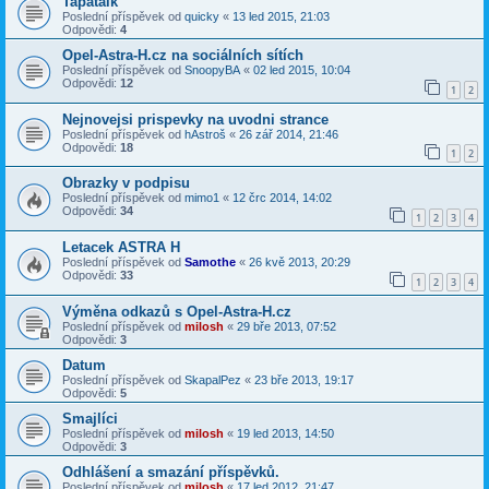
Tapatalk
Poslední příspěvek od
quicky
«
13 led 2015, 21:03
Odpovědi:
4
Opel-Astra-H.cz na sociálních sítích
Poslední příspěvek od
SnoopyBA
«
02 led 2015, 10:04
Odpovědi:
12
1
2
Nejnovejsi prispevky na uvodni strance
Poslední příspěvek od
hAstroš
«
26 zář 2014, 21:46
Odpovědi:
18
1
2
Obrazky v podpisu
Poslední příspěvek od
mimo1
«
12 črc 2014, 14:02
Odpovědi:
34
1
2
3
4
Letacek ASTRA H
Poslední příspěvek od
Samothe
«
26 kvě 2013, 20:29
Odpovědi:
33
1
2
3
4
Výměna odkazů s Opel-Astra-H.cz
Poslední příspěvek od
milosh
«
29 bře 2013, 07:52
Odpovědi:
3
Datum
Poslední příspěvek od
SkapalPez
«
23 bře 2013, 19:17
Odpovědi:
5
Smajlíci
Poslední příspěvek od
milosh
«
19 led 2013, 14:50
Odpovědi:
3
Odhlášení a smazání příspěvků.
Poslední příspěvek od
milosh
«
17 led 2012, 21:47