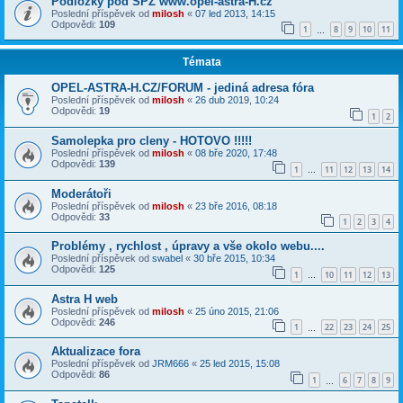
Podložky pod SPZ www.opel-astra-H.cz
Poslední příspěvek od
milosh
«
07 led 2013, 14:15
Odpovědi:
109
1
8
9
10
11
…
Témata
OPEL-ASTRA-H.CZ/FORUM - jediná adresa fóra
Poslední příspěvek od
milosh
«
26 dub 2019, 10:24
Odpovědi:
19
1
2
Samolepka pro cleny - HOTOVO !!!!!
Poslední příspěvek od
milosh
«
08 bře 2020, 17:48
Odpovědi:
139
1
11
12
13
14
…
Moderátoři
Poslední příspěvek od
milosh
«
23 bře 2016, 08:18
Odpovědi:
33
1
2
3
4
Problémy , rychlost , úpravy a vše okolo webu....
Poslední příspěvek od
swabel
«
30 bře 2015, 10:34
Odpovědi:
125
1
10
11
12
13
…
Astra H web
Poslední příspěvek od
milosh
«
25 úno 2015, 21:06
Odpovědi:
246
1
22
23
24
25
…
Aktualizace fora
Poslední příspěvek od
JRM666
«
25 led 2015, 15:08
Odpovědi:
86
1
6
7
8
9
…