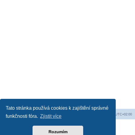
Tato stránka používá cookies k zajištění správné
Web
Obsah fóra
Všechny časy jsou v
UTC+02:00
funkčnosti fóra.
Zjistit více
Založeno na
phpBB
® Forum Software © phpBB Limited
Český překlad –
phpBB.cz
Rozumím