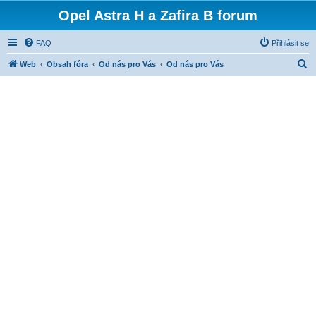
Opel Astra H a Zafira B forum
FAQ
Přihlásit se
H
Web
Obsah fóra
Od nás pro Vás
Od nás pro Vás
l
e
d
a
t