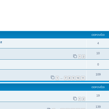
ilé hledání
ODPOVĚDI
cz
4
10
1
2
0
109
1
7
8
9
10
11
…
ODPOVĚDI
19
1
2
139