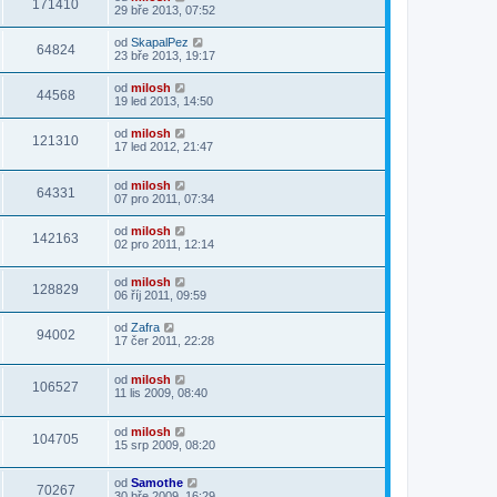
171410
29 bře 2013, 07:52
od
SkapalPez
64824
23 bře 2013, 19:17
od
milosh
44568
19 led 2013, 14:50
od
milosh
121310
17 led 2012, 21:47
od
milosh
64331
07 pro 2011, 07:34
od
milosh
142163
02 pro 2011, 12:14
od
milosh
128829
06 říj 2011, 09:59
od
Zafra
94002
17 čer 2011, 22:28
od
milosh
106527
11 lis 2009, 08:40
od
milosh
104705
15 srp 2009, 08:20
od
Samothe
70267
30 bře 2009, 16:29