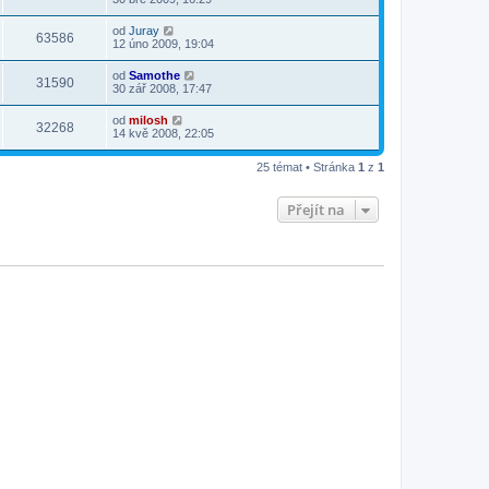
od
Juray
63586
12 úno 2009, 19:04
od
Samothe
31590
30 zář 2008, 17:47
od
milosh
32268
14 kvě 2008, 22:05
25 témat • Stránka
1
z
1
Přejít na