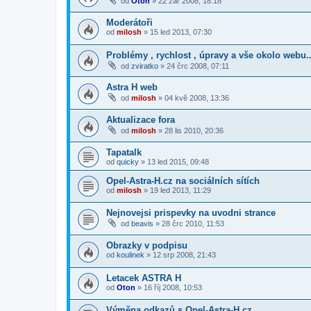
od
Oton
»
22 zář 2008, 18:18
Moderátoři
od
milosh
»
15 led 2013, 07:30
Problémy , rychlost , úpravy a vše okolo webu..
od
zviratko
»
24 črc 2008, 07:11
Astra H web
od
milosh
»
04 kvě 2008, 13:36
Aktualizace fora
od
milosh
»
28 lis 2010, 20:36
Tapatalk
od
quicky
»
13 led 2015, 09:48
Opel-Astra-H.cz na sociálních sítích
od
milosh
»
19 led 2013, 11:29
Nejnovejsi prispevky na uvodni strance
od
beavis
»
28 črc 2010, 11:53
Obrazky v podpisu
od
koulinek
»
12 srp 2008, 21:43
Letacek ASTRA H
od
Oton
»
16 říj 2008, 10:53
Výměna odkazů s Opel-Astra-H.cz