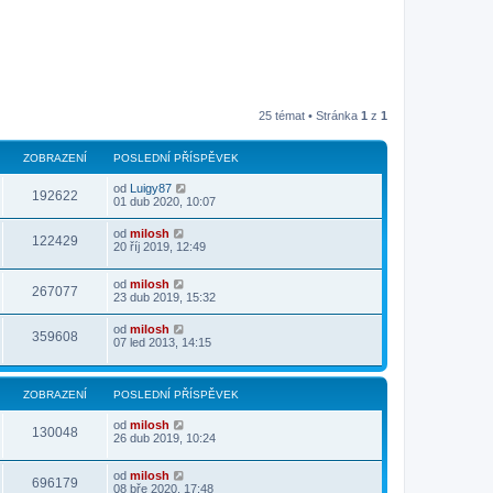
25 témat • Stránka
1
z
1
ZOBRAZENÍ
POSLEDNÍ PŘÍSPĚVEK
od
Luigy87
192622
01 dub 2020, 10:07
od
milosh
122429
20 říj 2019, 12:49
od
milosh
267077
23 dub 2019, 15:32
od
milosh
359608
07 led 2013, 14:15
ZOBRAZENÍ
POSLEDNÍ PŘÍSPĚVEK
od
milosh
130048
26 dub 2019, 10:24
od
milosh
696179
08 bře 2020, 17:48