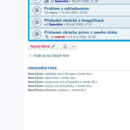
od
Samothe
»
08 bře 2009, 11:25
Problem s vyhladavanim
od
milans
»
31 led 2009, 18:06
Přidávání obrázků z ImageShack
od
Samothe
»
30 zář 2008, 17:47
Pridavani obrazku primo z vaseho disku
od
milosh
»
14 kvě 2008, 22:05
Nové téma
Vrátit se na Obsah fóra
OPRÁVNĚNÍ FÓRA
Nemůžete
zakládat nová témata v tomto fóru
Nemůžete
odpovídat v tomto fóru
Nemůžete
upravovat své příspěvky v tomto fóru
Nemůžete
mazat své příspěvky v tomto fóru
Nemůžete
přikládat soubory v tomto fóru