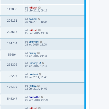
od
milosh
112056
23 bře 2016, 08:18
od
swabel
204161
30 bře 2015, 10:34
od
milosh
223517
25 úno 2015, 21:06
od
JRM666
144734
25 led 2015, 15:08
od
quicky
53604
13 led 2015, 21:03
od
SnoopyBA
264395
02 led 2015, 10:04
od
hAstroš
102297
26 zář 2014, 21:46
od
mimo1
123479
12 črc 2014, 14:02
od
Samothe
545347
26 kvě 2013, 20:29
od
milosh