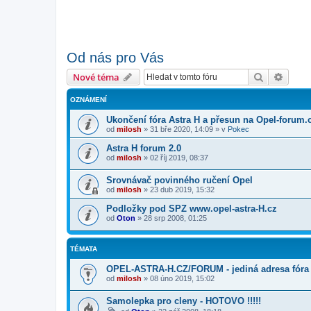
Od nás pro Vás
Hledat
Pokroč
Nové téma
OZNÁMENÍ
Ukončení fóra Astra H a přesun na Opel-forum.
od
milosh
»
31 bře 2020, 14:09
» v
Pokec
Astra H forum 2.0
od
milosh
»
02 říj 2019, 08:37
Srovnávač povinného ručení Opel
od
milosh
»
23 dub 2019, 15:32
Podložky pod SPZ www.opel-astra-H.cz
od
Oton
»
28 srp 2008, 01:25
TÉMATA
OPEL-ASTRA-H.CZ/FORUM - jediná adresa fóra
od
milosh
»
08 úno 2019, 15:02
Samolepka pro cleny - HOTOVO !!!!!