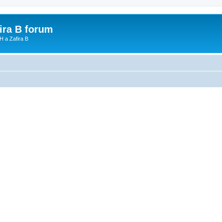
fira B forum
H a Zafira B