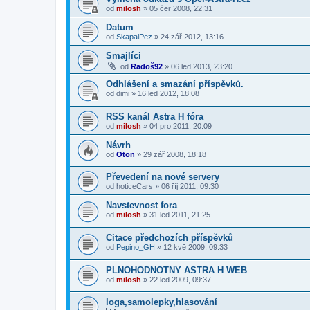
od
milosh
»
05 čer 2008, 22:31
Datum
od
SkapalPez
»
24 zář 2012, 13:16
Smajlíci
od
Radoš92
»
06 led 2013, 23:20
Odhlášení a smazání příspěvků.
od
dimi
»
16 led 2012, 18:08
RSS kanál Astra H fóra
od
milosh
»
04 pro 2011, 20:09
Návrh
od
Oton
»
29 zář 2008, 18:18
Převedení na nové servery
od
hoticeCars
»
06 říj 2011, 09:30
Navstevnost fora
od
milosh
»
31 led 2011, 21:25
Citace předchozích příspěvků
od
Pepino_GH
»
12 kvě 2009, 09:33
PLNOHODNOTNY ASTRA H WEB
od
milosh
»
22 led 2009, 09:37
loga,samolepky,hlasování