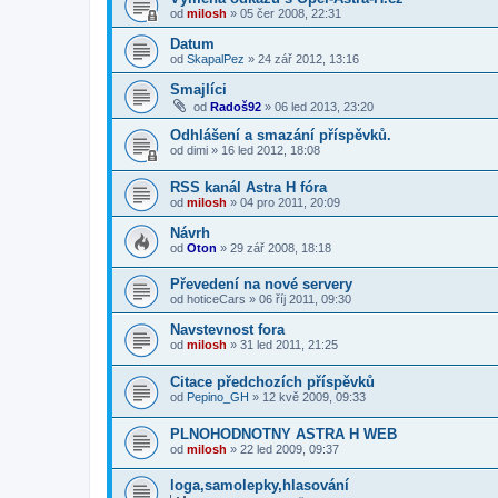
od
milosh
»
05 čer 2008, 22:31
Datum
od
SkapalPez
»
24 zář 2012, 13:16
Smajlíci
od
Radoš92
»
06 led 2013, 23:20
Odhlášení a smazání příspěvků.
od
dimi
»
16 led 2012, 18:08
RSS kanál Astra H fóra
od
milosh
»
04 pro 2011, 20:09
Návrh
od
Oton
»
29 zář 2008, 18:18
Převedení na nové servery
od
hoticeCars
»
06 říj 2011, 09:30
Navstevnost fora
od
milosh
»
31 led 2011, 21:25
Citace předchozích příspěvků
od
Pepino_GH
»
12 kvě 2009, 09:33
PLNOHODNOTNY ASTRA H WEB
od
milosh
»
22 led 2009, 09:37
loga,samolepky,hlasování