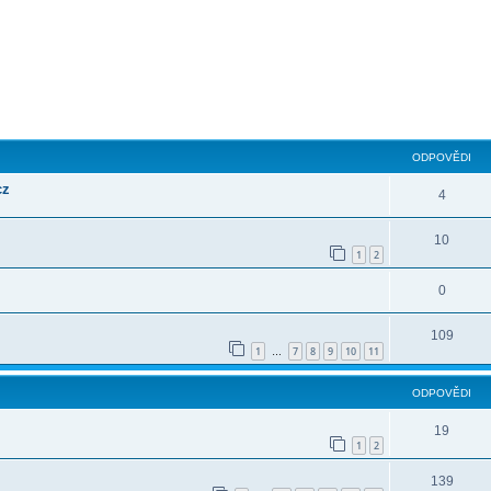
ilé hledání
ODPOVĚDI
cz
4
10
1
2
0
109
1
7
8
9
10
11
…
ODPOVĚDI
19
1
2
139