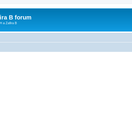
fira B forum
H a Zafira B