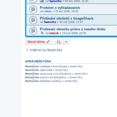
od
Samothe
»
08 bře 2009, 11:25
Problem s vyhladavanim
od
milans
»
31 led 2009, 18:06
Přidávání obrázků z ImageShack
od
Samothe
»
30 zář 2008, 17:47
Pridavani obrazku primo z vaseho disku
od
milosh
»
14 kvě 2008, 22:05
Nové téma
Vrátit se na Obsah fóra
OPRÁVNĚNÍ FÓRA
Nemůžete
zakládat nová témata v tomto fóru
Nemůžete
odpovídat v tomto fóru
Nemůžete
upravovat své příspěvky v tomto fóru
Nemůžete
mazat své příspěvky v tomto fóru
Nemůžete
přikládat soubory v tomto fóru