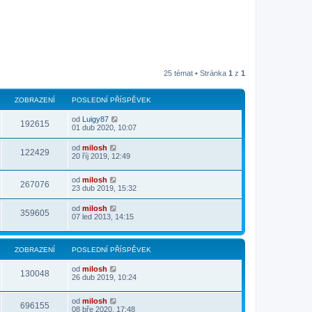
25 témat • Stránka
1
z
1
ZOBRAZENÍ
POSLEDNÍ PŘÍSPĚVEK
od
Luigy87
192615
01 dub 2020, 10:07
od
milosh
122429
20 říj 2019, 12:49
od
milosh
267076
23 dub 2019, 15:32
od
milosh
359605
07 led 2013, 14:15
ZOBRAZENÍ
POSLEDNÍ PŘÍSPĚVEK
od
milosh
130048
26 dub 2019, 10:24
od
milosh
696155
08 bře 2020, 17:48