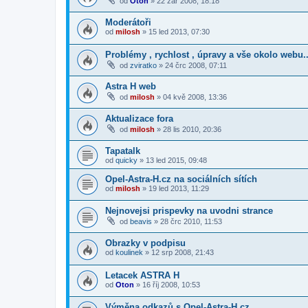
od
Oton
»
22 zář 2008, 18:18
Moderátoři
od
milosh
»
15 led 2013, 07:30
Problémy , rychlost , úpravy a vše okolo webu..
od
zviratko
»
24 črc 2008, 07:11
Astra H web
od
milosh
»
04 kvě 2008, 13:36
Aktualizace fora
od
milosh
»
28 lis 2010, 20:36
Tapatalk
od
quicky
»
13 led 2015, 09:48
Opel-Astra-H.cz na sociálních sítích
od
milosh
»
19 led 2013, 11:29
Nejnovejsi prispevky na uvodni strance
od
beavis
»
28 črc 2010, 11:53
Obrazky v podpisu
od
koulinek
»
12 srp 2008, 21:43
Letacek ASTRA H
od
Oton
»
16 říj 2008, 10:53
Výměna odkazů s Opel-Astra-H.cz