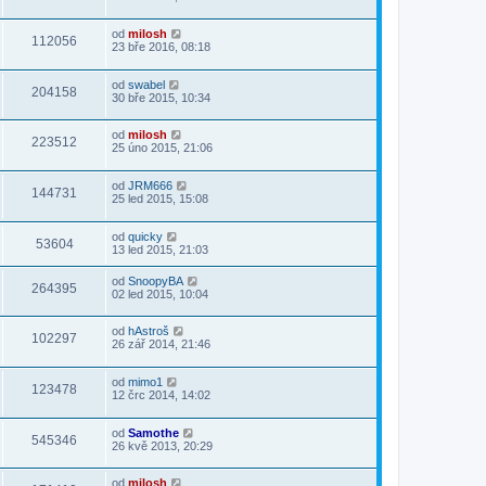
od
milosh
112056
23 bře 2016, 08:18
od
swabel
204158
30 bře 2015, 10:34
od
milosh
223512
25 úno 2015, 21:06
od
JRM666
144731
25 led 2015, 15:08
od
quicky
53604
13 led 2015, 21:03
od
SnoopyBA
264395
02 led 2015, 10:04
od
hAstroš
102297
26 zář 2014, 21:46
od
mimo1
123478
12 črc 2014, 14:02
od
Samothe
545346
26 kvě 2013, 20:29
od
milosh