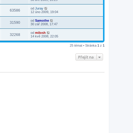
od
Juray
63586
12 úno 2009, 19:04
od
Samothe
31590
30 zář 2008, 17:47
od
milosh
32268
14 kvě 2008, 22:05
25 témat • Stránka
1
z
1
Přejít na