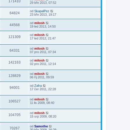
171410
29 bře 2013, 07:52
od
SkapalPez
64824
23 bře 2013, 19:17
od
milosh
44568
19 led 2013, 14:50
od
milosh
121309
17 led 2012, 21:47
od
milosh
64331
07 pro 2011, 07:34
od
milosh
142163
02 pro 2011, 12:14
od
milosh
128829
06 říj 2011, 09:59
od
Zafra
94001
17 čer 2011, 22:28
od
milosh
106527
11 lis 2009, 08:40
od
milosh
104705
15 srp 2009, 08:20
od
Samothe
70267
30 bře 2009, 16:29