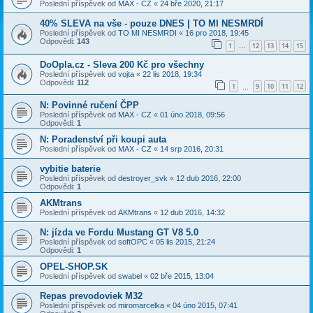
Poslední příspěvek od
MAX - CZ
«
24 bře 2020, 21:17
40% SLEVA na vše - pouze DNES | TO MI NESMRDÍ
Poslední příspěvek od
TO MI NESMRDI
«
16 pro 2018, 19:45
Odpovědi:
143
1
12
13
14
15
…
DoOpla.cz - Sleva 200 Kč pro všechny
Poslední příspěvek od
vojta
«
22 lis 2018, 19:34
Odpovědi:
112
1
9
10
11
12
…
N: Povinné ručení ČPP
Poslední příspěvek od
MAX - CZ
«
01 úno 2018, 09:56
Odpovědi:
1
N: Poradenství při koupi auta
Poslední příspěvek od
MAX - CZ
«
14 srp 2016, 20:31
vybitie baterie
Poslední příspěvek od
destroyer_svk
«
12 dub 2016, 22:00
Odpovědi:
1
AKMtrans
Poslední příspěvek od
AKMtrans
«
12 dub 2016, 14:32
N: jízda ve Fordu Mustang GT V8 5.0
Poslední příspěvek od
softOPC
«
05 lis 2015, 21:24
Odpovědi:
1
OPEL-SHOP.SK
Poslední příspěvek od
swabel
«
02 bře 2015, 13:04
Repas prevodoviek M32
Poslední příspěvek od
miromarcelka
«
04 úno 2015, 07:41