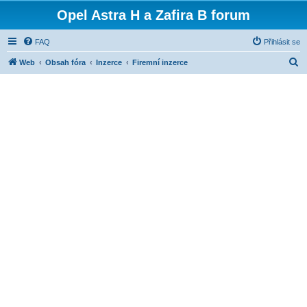
Opel Astra H a Zafira B forum
FAQ
Přihlásit se
H
Web
Obsah fóra
Inzerce
Firemní inzerce
l
e
d
a
t