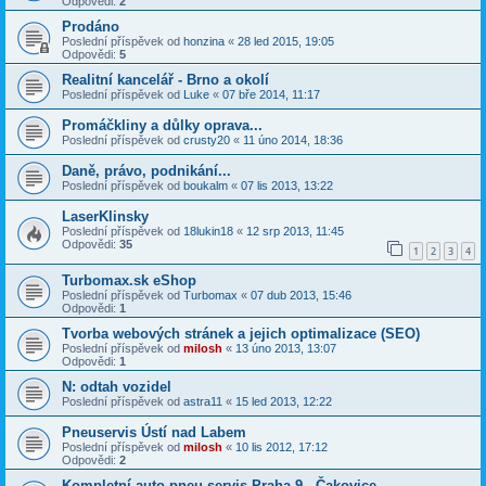
Odpovědi:
2
Prodáno
Poslední příspěvek od
honzina
«
28 led 2015, 19:05
Odpovědi:
5
Realitní kancelář - Brno a okolí
Poslední příspěvek od
Luke
«
07 bře 2014, 11:17
Promáčkliny a důlky oprava...
Poslední příspěvek od
crusty20
«
11 úno 2014, 18:36
Daně, právo, podnikání...
Poslední příspěvek od
boukalm
«
07 lis 2013, 13:22
LaserKlinsky
Poslední příspěvek od
18lukin18
«
12 srp 2013, 11:45
Odpovědi:
35
1
2
3
4
Turbomax.sk eShop
Poslední příspěvek od
Turbomax
«
07 dub 2013, 15:46
Odpovědi:
1
Tvorba webových stránek a jejich optimalizace (SEO)
Poslední příspěvek od
milosh
«
13 úno 2013, 13:07
Odpovědi:
1
N: odtah vozidel
Poslední příspěvek od
astra11
«
15 led 2013, 12:22
Pneuservis Ústí nad Labem
Poslední příspěvek od
milosh
«
10 lis 2012, 17:12
Odpovědi:
2
Kompletní auto-pneu servis Praha 9 - Čakovice