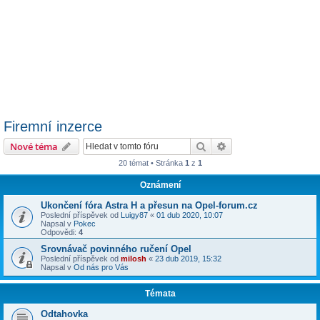
Firemní inzerce
Hledat
Pokročilé hledání
Nové téma
20 témat • Stránka
1
z
1
Oznámení
Ukončení fóra Astra H a přesun na Opel-forum.cz
Poslední příspěvek od
Luigy87
«
01 dub 2020, 10:07
Napsal v
Pokec
Odpovědi:
4
Srovnávač povinného ručení Opel
Poslední příspěvek od
milosh
«
23 dub 2019, 15:32
Napsal v
Od nás pro Vás
Témata
Odtahovka