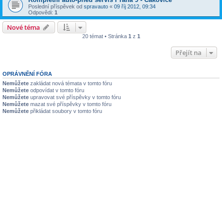
Poslední příspěvek od
spravauto
«
09 říj 2012, 09:34
Odpovědi:
1
Nové téma
20 témat • Stránka
1
z
1
Přejít na
OPRÁVNĚNÍ FÓRA
Nemůžete
zakládat nová témata v tomto fóru
Nemůžete
odpovídat v tomto fóru
Nemůžete
upravovat své příspěvky v tomto fóru
Nemůžete
mazat své příspěvky v tomto fóru
Nemůžete
přikládat soubory v tomto fóru