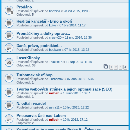
Odpovědi:
2
Prodáno
Poslední příspěvek od
honzina
«
28 led 2015, 19:05
Odpovědi:
5
Realitní kancelář - Brno a okolí
Poslední příspěvek od
Luke
«
07 bře 2014, 11:17
Promáčkliny a důlky oprava...
Poslední příspěvek od
crusty20
«
11 úno 2014, 18:36
Daně, právo, podnikání...
Poslední příspěvek od
boukalm
«
07 lis 2013, 13:22
LaserKlinsky
Poslední příspěvek od
18lukin18
«
12 srp 2013, 11:45
Odpovědi:
35
1
2
3
4
Turbomax.sk eShop
Poslední příspěvek od
Turbomax
«
07 dub 2013, 15:46
Odpovědi:
1
Tvorba webových stránek a jejich optimalizace (SEO)
Poslední příspěvek od
milosh
«
13 úno 2013, 13:07
Odpovědi:
1
N: odtah vozidel
Poslední příspěvek od
astra11
«
15 led 2013, 12:22
Pneuservis Ústí nad Labem
Poslední příspěvek od
milosh
«
10 lis 2012, 17:12
Odpovědi:
2
Kompletní auto-pneu servis Praha 9 - Čakovice