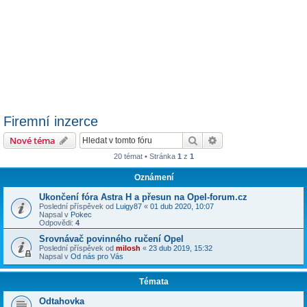
Firemní inzerce
Hledat
Pokročilé hledání
Nové téma
20 témat • Stránka
1
z
1
Oznámení
Ukončení fóra Astra H a přesun na Opel-forum.cz
Poslední příspěvek od
Luigy87
«
01 dub 2020, 10:07
Napsal v
Pokec
Odpovědi:
4
Srovnávač povinného ručení Opel
Poslední příspěvek od
milosh
«
23 dub 2019, 15:32
Napsal v
Od nás pro Vás
Témata
Odtahovka