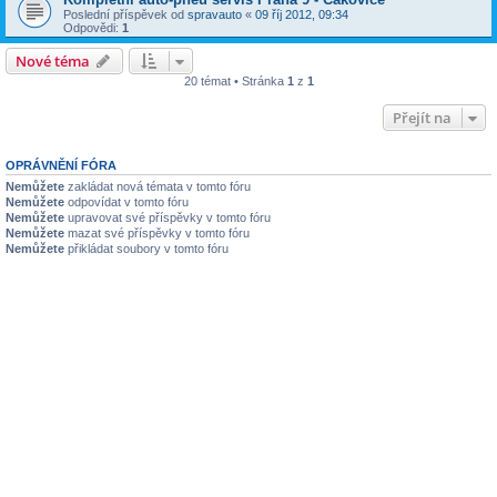
Poslední příspěvek od
spravauto
«
09 říj 2012, 09:34
Odpovědi:
1
Nové téma
20 témat • Stránka
1
z
1
Přejít na
OPRÁVNĚNÍ FÓRA
Nemůžete
zakládat nová témata v tomto fóru
Nemůžete
odpovídat v tomto fóru
Nemůžete
upravovat své příspěvky v tomto fóru
Nemůžete
mazat své příspěvky v tomto fóru
Nemůžete
přikládat soubory v tomto fóru