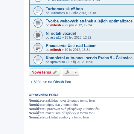
Turbomax.sk eShop
od
Turbomax
»
12 bře 2013, 14:18
Tvorba webových stránek a jejich optimalizace
od
milosh
»
22 pro 2012, 12:24
N: odtah vozidel
od
astra11
»
15 led 2013, 12:22
Pneuservis Ústí nad Labem
od
milosh
»
10 lis 2012, 16:31
Kompletní auto-pneu servis Praha 9 - Čakovice
od
spravauto
»
07 říj 2012, 15:31
Nové téma
Vrátit se na Obsah fóra
OPRÁVNĚNÍ FÓRA
Nemůžete
zakládat nová témata v tomto fóru
Nemůžete
odpovídat v tomto fóru
Nemůžete
upravovat své příspěvky v tomto fóru
Nemůžete
mazat své příspěvky v tomto fóru
Nemůžete
přikládat soubory v tomto fóru