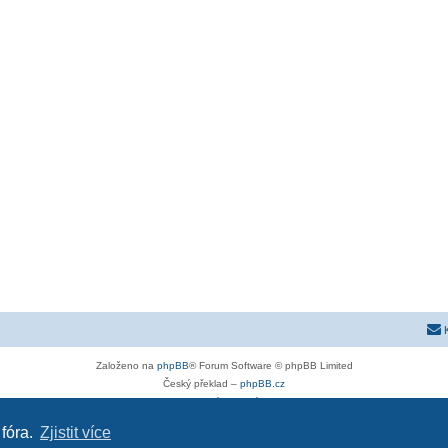
Založeno na
phpBB
® Forum Software © phpBB Limited
Český překlad –
phpBB.cz
Soukromí
|
Podmínky
 fóra.
Zjistit více
astra-g.cz
|
astra-j.cz
|
opel-forum.cz
|
chevroletclub.cz
|
hyundaiclub.net
|
club-fiat.com
|
kia-club.