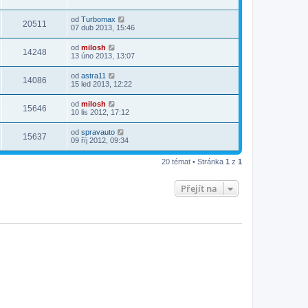
od
Turbomax
20511
07 dub 2013, 15:46
od
milosh
14248
13 úno 2013, 13:07
od
astra11
14086
15 led 2013, 12:22
od
milosh
15646
10 lis 2012, 17:12
od
spravauto
15637
09 říj 2012, 09:34
20 témat • Stránka
1
z
1
Přejít na