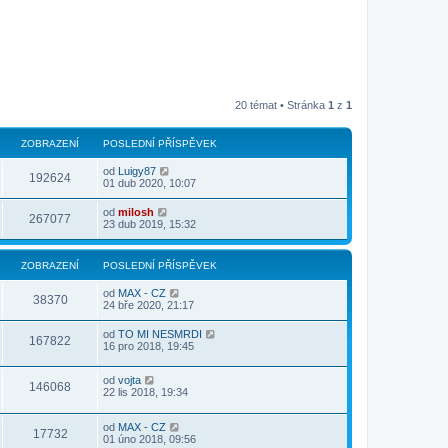
20 témat • Stránka
1
z
1
ZOBRAZENÍ
POSLEDNÍ PŘÍSPĚVEK
od
Luigy87
192624
01 dub 2020, 10:07
od
milosh
267077
23 dub 2019, 15:32
ZOBRAZENÍ
POSLEDNÍ PŘÍSPĚVEK
od
MAX - CZ
38370
24 bře 2020, 21:17
od
TO MI NESMRDI
167822
16 pro 2018, 19:45
od
vojta
146068
22 lis 2018, 19:34
od
MAX - CZ
17732
01 úno 2018, 09:56