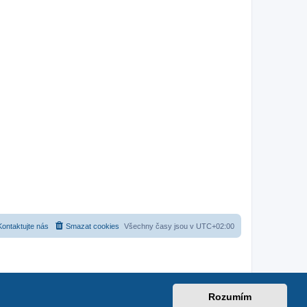
Kontaktujte nás
Smazat cookies
Všechny časy jsou v
UTC+02:00
Rozumím
net
|
suzuki-forum.cz