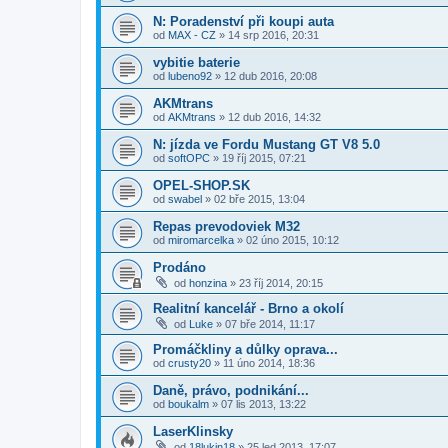
N: Poradenství při koupi auta
od
MAX - CZ
»
14 srp 2016, 20:31
vybitie baterie
od
lubeno92
»
12 dub 2016, 20:08
AKMtrans
od
AKMtrans
»
12 dub 2016, 14:32
N: jízda ve Fordu Mustang GT V8 5.0
od
softOPC
»
19 říj 2015, 07:21
OPEL-SHOP.SK
od
swabel
»
02 bře 2015, 13:04
Repas prevodoviek M32
od
miromarcelka
»
02 úno 2015, 10:12
Prodáno
od
honzina
»
23 říj 2014, 20:15
Realitní kancelář - Brno a okolí
od
Luke
»
07 bře 2014, 11:17
Promáčkliny a důlky oprava...
od
crusty20
»
11 úno 2014, 18:36
Daně, právo, podnikání...
od
boukalm
»
07 lis 2013, 13:22
LaserKlinsky
od
18lukin18
»
25 led 2013, 17:07