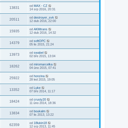
od
MAX - CZ
13831
14 srp 2016, 20:31
od
destroyer_svk
20511
12 dub 2016, 22:00
od
AKMtrans
15935
12 dub 2016, 14:32
od
softOPC
14379
05 lis 2015, 21:24
od
swabel
13973
02 bře 2015, 13:04
od
miromarcelka
18262
04 úno 2015, 07:41
od
honzina
25922
28 led 2015, 19:05
od
Luke
13352
07 bře 2014, 11:17
od
crusty20
18424
11 úno 2014, 18:36
od
boukalm
13834
07 lis 2013, 13:22
od
18lukin18
62359
12 srp 2013, 11:45