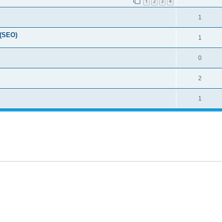
1
2
3
4
1
 (SEO)
1
0
2
1