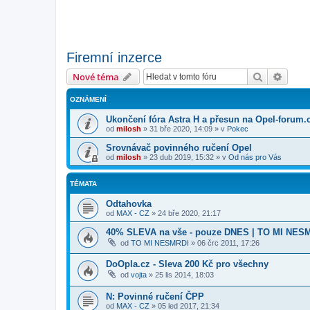
Firemní inzerce
Hledat
Pokroč
Nové téma
OZNÁMENÍ
Ukončení fóra Astra H a přesun na Opel-forum.
od
milosh
»
31 bře 2020, 14:09
» v
Pokec
Srovnávač povinného ručení Opel
od
milosh
»
23 dub 2019, 15:32
» v
Od nás pro Vás
TÉMATA
Odtahovka
od
MAX - CZ
»
24 bře 2020, 21:17
40% SLEVA na vše - pouze DNES | TO MI NES
od
TO MI NESMRDI
»
06 črc 2011, 17:26
DoOpla.cz - Sleva 200 Kč pro všechny
od
vojta
»
25 lis 2014, 18:03
N: Povinné ručení ČPP
od
MAX - CZ
»
05 led 2017, 21:34