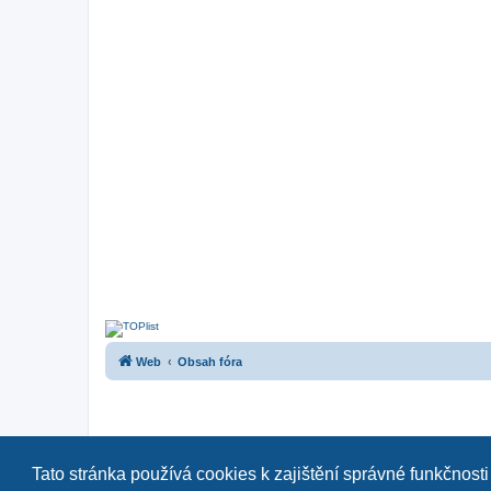
Web
Obsah fóra
Tato stránka používá cookies k zajištění správné funkčnosti
Naše další fóra:
|