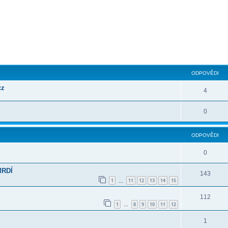
ilé hledání
ODPOVĚDI
cz
4
0
ODPOVĚDI
0
MRDÍ
143
1
11
12
13
14
15
…
112
1
8
9
10
11
12
…
1