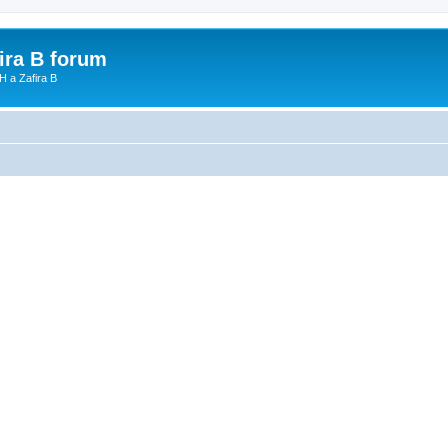
fira B forum
H a Zafira B