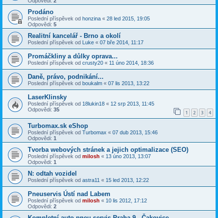
Odpovědi:
2
Prodáno
Poslední příspěvek od
honzina
«
28 led 2015, 19:05
Odpovědi:
5
Realitní kancelář - Brno a okolí
Poslední příspěvek od
Luke
«
07 bře 2014, 11:17
Promáčkliny a důlky oprava...
Poslední příspěvek od
crusty20
«
11 úno 2014, 18:36
Daně, právo, podnikání...
Poslední příspěvek od
boukalm
«
07 lis 2013, 13:22
LaserKlinsky
Poslední příspěvek od
18lukin18
«
12 srp 2013, 11:45
Odpovědi:
35
1
2
3
4
Turbomax.sk eShop
Poslední příspěvek od
Turbomax
«
07 dub 2013, 15:46
Odpovědi:
1
Tvorba webových stránek a jejich optimalizace (SEO)
Poslední příspěvek od
milosh
«
13 úno 2013, 13:07
Odpovědi:
1
N: odtah vozidel
Poslední příspěvek od
astra11
«
15 led 2013, 12:22
Pneuservis Ústí nad Labem
Poslední příspěvek od
milosh
«
10 lis 2012, 17:12
Odpovědi:
2
Kompletní auto-pneu servis Praha 9 - Čakovice