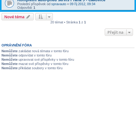
Poslední příspěvek od
spravauto
«
09 říj 2012, 09:34
Odpovědi:
1
Nové téma
20 témat • Stránka
1
z
1
Přejít na
OPRÁVNĚNÍ FÓRA
Nemůžete
zakládat nová témata v tomto fóru
Nemůžete
odpovídat v tomto fóru
Nemůžete
upravovat své příspěvky v tomto fóru
Nemůžete
mazat své příspěvky v tomto fóru
Nemůžete
přikládat soubory v tomto fóru