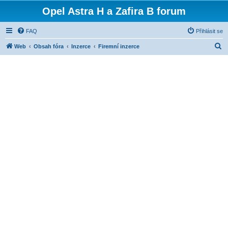
Opel Astra H a Zafira B forum
FAQ
Přihlásit se
H
Web
Obsah fóra
Inzerce
Firemní inzerce
l
e
d
a
t