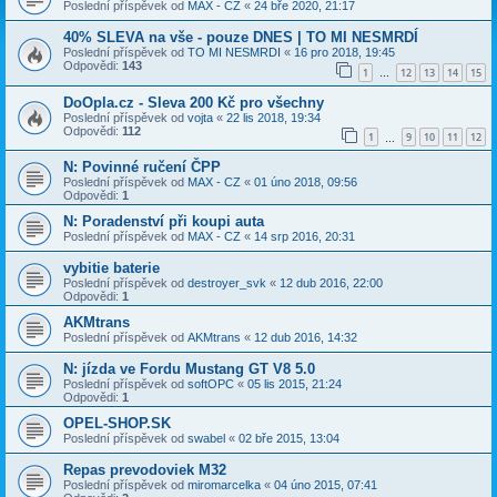
Poslední příspěvek od
MAX - CZ
«
24 bře 2020, 21:17
40% SLEVA na vše - pouze DNES | TO MI NESMRDÍ
Poslední příspěvek od
TO MI NESMRDI
«
16 pro 2018, 19:45
Odpovědi:
143
1
12
13
14
15
…
DoOpla.cz - Sleva 200 Kč pro všechny
Poslední příspěvek od
vojta
«
22 lis 2018, 19:34
Odpovědi:
112
1
9
10
11
12
…
N: Povinné ručení ČPP
Poslední příspěvek od
MAX - CZ
«
01 úno 2018, 09:56
Odpovědi:
1
N: Poradenství při koupi auta
Poslední příspěvek od
MAX - CZ
«
14 srp 2016, 20:31
vybitie baterie
Poslední příspěvek od
destroyer_svk
«
12 dub 2016, 22:00
Odpovědi:
1
AKMtrans
Poslední příspěvek od
AKMtrans
«
12 dub 2016, 14:32
N: jízda ve Fordu Mustang GT V8 5.0
Poslední příspěvek od
softOPC
«
05 lis 2015, 21:24
Odpovědi:
1
OPEL-SHOP.SK
Poslední příspěvek od
swabel
«
02 bře 2015, 13:04
Repas prevodoviek M32
Poslední příspěvek od
miromarcelka
«
04 úno 2015, 07:41