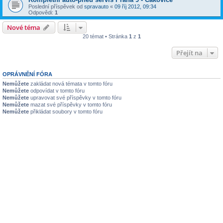
Poslední příspěvek od
spravauto
«
09 říj 2012, 09:34
Odpovědi:
1
Nové téma
20 témat • Stránka
1
z
1
Přejít na
OPRÁVNĚNÍ FÓRA
Nemůžete
zakládat nová témata v tomto fóru
Nemůžete
odpovídat v tomto fóru
Nemůžete
upravovat své příspěvky v tomto fóru
Nemůžete
mazat své příspěvky v tomto fóru
Nemůžete
přikládat soubory v tomto fóru