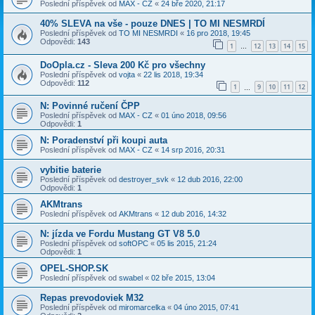
Poslední příspěvek od
MAX - CZ
«
24 bře 2020, 21:17
40% SLEVA na vše - pouze DNES | TO MI NESMRDÍ
Poslední příspěvek od
TO MI NESMRDI
«
16 pro 2018, 19:45
Odpovědi:
143
1
12
13
14
15
…
DoOpla.cz - Sleva 200 Kč pro všechny
Poslední příspěvek od
vojta
«
22 lis 2018, 19:34
Odpovědi:
112
1
9
10
11
12
…
N: Povinné ručení ČPP
Poslední příspěvek od
MAX - CZ
«
01 úno 2018, 09:56
Odpovědi:
1
N: Poradenství při koupi auta
Poslední příspěvek od
MAX - CZ
«
14 srp 2016, 20:31
vybitie baterie
Poslední příspěvek od
destroyer_svk
«
12 dub 2016, 22:00
Odpovědi:
1
AKMtrans
Poslední příspěvek od
AKMtrans
«
12 dub 2016, 14:32
N: jízda ve Fordu Mustang GT V8 5.0
Poslední příspěvek od
softOPC
«
05 lis 2015, 21:24
Odpovědi:
1
OPEL-SHOP.SK
Poslední příspěvek od
swabel
«
02 bře 2015, 13:04
Repas prevodoviek M32
Poslední příspěvek od
miromarcelka
«
04 úno 2015, 07:41