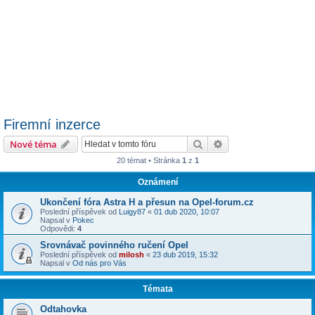
Firemní inzerce
Hledat
Pokročilé hledání
Nové téma
20 témat • Stránka
1
z
1
Oznámení
Ukončení fóra Astra H a přesun na Opel-forum.cz
Poslední příspěvek od
Luigy87
«
01 dub 2020, 10:07
Napsal v
Pokec
Odpovědi:
4
Srovnávač povinného ručení Opel
Poslední příspěvek od
milosh
«
23 dub 2019, 15:32
Napsal v
Od nás pro Vás
Témata
Odtahovka