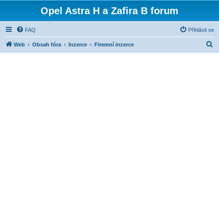
Opel Astra H a Zafira B forum
FAQ
Přihlásit se
H
Web
Obsah fóra
Inzerce
Firemní inzerce
l
e
d
a
t