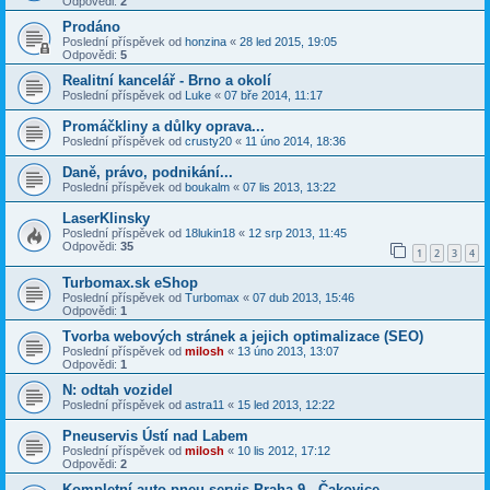
Odpovědi:
2
Prodáno
Poslední příspěvek od
honzina
«
28 led 2015, 19:05
Odpovědi:
5
Realitní kancelář - Brno a okolí
Poslední příspěvek od
Luke
«
07 bře 2014, 11:17
Promáčkliny a důlky oprava...
Poslední příspěvek od
crusty20
«
11 úno 2014, 18:36
Daně, právo, podnikání...
Poslední příspěvek od
boukalm
«
07 lis 2013, 13:22
LaserKlinsky
Poslední příspěvek od
18lukin18
«
12 srp 2013, 11:45
Odpovědi:
35
1
2
3
4
Turbomax.sk eShop
Poslední příspěvek od
Turbomax
«
07 dub 2013, 15:46
Odpovědi:
1
Tvorba webových stránek a jejich optimalizace (SEO)
Poslední příspěvek od
milosh
«
13 úno 2013, 13:07
Odpovědi:
1
N: odtah vozidel
Poslední příspěvek od
astra11
«
15 led 2013, 12:22
Pneuservis Ústí nad Labem
Poslední příspěvek od
milosh
«
10 lis 2012, 17:12
Odpovědi:
2
Kompletní auto-pneu servis Praha 9 - Čakovice