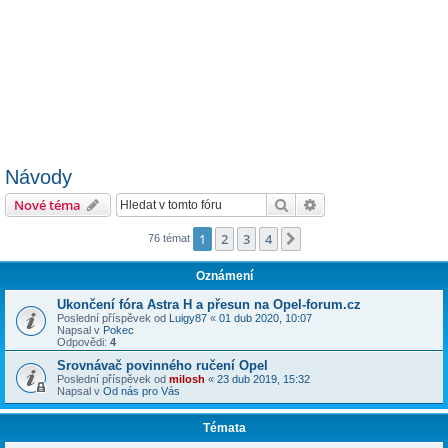
Návody
Hledat
Pokročilé hledání
Nové téma
1
2
3
4
Další
76 témat
Oznámení
Ukončení fóra Astra H a přesun na Opel-forum.cz
Poslední příspěvek od
Luigy87
«
01 dub 2020, 10:07
Napsal v
Pokec
Odpovědi:
4
Srovnávač povinného ručení Opel
Poslední příspěvek od
milosh
«
23 dub 2019, 15:32
Napsal v
Od nás pro Vás
Témata