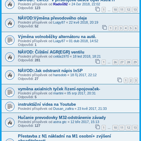
Poslední příspěvek od
Radoš92
«
24 čer 2018, 22:02
Odpovědi:
123
1
10
11
12
13
…
NÁVOD:Výměna převodového oleje
Poslední příspěvek od
Luigy87
«
22 kvě 2018, 20:19
Odpovědi:
52
1
2
3
4
5
6
Výměna volnoběžky alternátoru na autě.
Poslední příspěvek od
Luigy87
«
01 dub 2018, 14:52
Odpovědi:
1
NÁVOD: Čištění AGR(EGR) ventilu
Poslední příspěvek od
celda1970
«
18 led 2018, 18:21
Odpovědi:
281
1
26
27
28
29
…
NÁVOD::Jak odstranit nápis InSP
Poslední příspěvek od
hansdob
«
18 říj 2017, 22:12
Odpovědi:
27
1
2
3
vyměna axialnich tyček řizení-spojovaček-
Poslední příspěvek od
martini
«
05 srp 2017, 20:31
Odpovědi:
5
instruktážní videa na Youtube
Poslední příspěvek od
Dusan_zafira
«
23 kvě 2017, 21:33
Hučanie prevodovky M32-odstránenie závady
Poslední příspěvek od
astra gtc
«
12 bře 2017, 15:13
Odpovědi:
127
1
10
11
12
13
…
Přestavba z N1 nákladní na M1 osobní+ zvýšení
obsaditelnosti