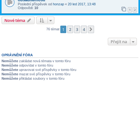
Poslední příspěvek od
honzap
«
20 led 2017, 13:48
Odpovědi:
10
1
2
Nové téma
1
2
3
4
Další
76 témat
Přejít na
OPRÁVNĚNÍ FÓRA
Nemůžete
zakládat nová témata v tomto fóru
Nemůžete
odpovídat v tomto fóru
Nemůžete
upravovat své příspěvky v tomto fóru
Nemůžete
mazat své příspěvky v tomto fóru
Nemůžete
přikládat soubory v tomto fóru