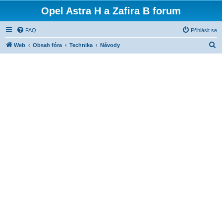
Opel Astra H a Zafira B forum
FAQ
Přihlásit se
H
Web
Obsah fóra
Technika
Návody
l
e
d
a
t