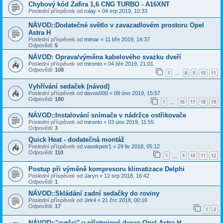
Chybový kód Zafira 1,6 CNG TURBO - A16XNT
Poslední příspěvek od
rolay
«
04 srp 2019, 10:33
NÁVOD::Dodatečné světlo v zavazadlovém prostoru Opel
Astra H
Poslední příspěvek od
mimar
«
11 bře 2019, 14:37
Odpovědi:
5
NÁVOD: Oprava/výměna kabelového svazku dveří
Poslední příspěvek od
mironto
«
04 bře 2019, 21:01
Odpovědi:
108
1
8
9
10
11
…
Vyhřívání sedaček (návod)
Poslední příspěvek od
davos000
«
09 úno 2019, 15:57
Odpovědi:
180
1
16
17
18
19
…
NÁVOD::Instalování snímače v nádržce ostřikovače
Poslední příspěvek od
mironto
«
03 úno 2019, 11:55
Odpovědi:
3
Quick Heat - dodatečná montáž
Poslední příspěvek od
vasekpetr1
«
29 lis 2018, 05:12
Odpovědi:
110
1
9
10
11
12
…
Postup při výměně kompresoru klimatizace Delphi
Poslední příspěvek od
Jaryn
«
12 srp 2018, 16:42
Odpovědi:
1
NÁVOD::Skládání zadní sedačky do roviny
Poslední příspěvek od
Jirk4
«
21 črc 2018, 00:16
Odpovědi:
17
1
2
NÁVOD::"cvrčci" v přístrojové desce Opel Astra H