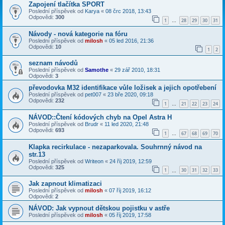
Zapojení tlačítka SPORT
Poslední příspěvek od
Karya
«
08 črc 2018, 13:43
Odpovědi:
300
1
28
29
30
31
…
Návody - nová kategorie na fóru
Poslední příspěvek od
milosh
«
05 led 2016, 21:36
Odpovědi:
10
1
2
seznam návodů
Poslední příspěvek od
Samothe
«
29 zář 2010, 18:31
Odpovědi:
3
převodovka M32 identifikace vůle ložisek a jejich opotřebení
Poslední příspěvek od
pet007
«
23 bře 2020, 09:18
Odpovědi:
232
1
21
22
23
24
…
NÁVOD::Čtení kódových chyb na Opel Astra H
Poslední příspěvek od
Brudr
«
11 led 2020, 21:48
Odpovědi:
693
1
67
68
69
70
…
Klapka recirkulace - nezaparkovala. Souhrnný návod na
str.13
Poslední příspěvek od
Writeon
«
24 říj 2019, 12:59
Odpovědi:
325
1
30
31
32
33
…
Jak zapnout klimatizaci
Poslední příspěvek od
milosh
«
07 říj 2019, 16:12
Odpovědi:
2
NÁVOD: Jak vypnout dětskou pojistku v astře
Poslední příspěvek od
milosh
«
05 říj 2019, 17:58