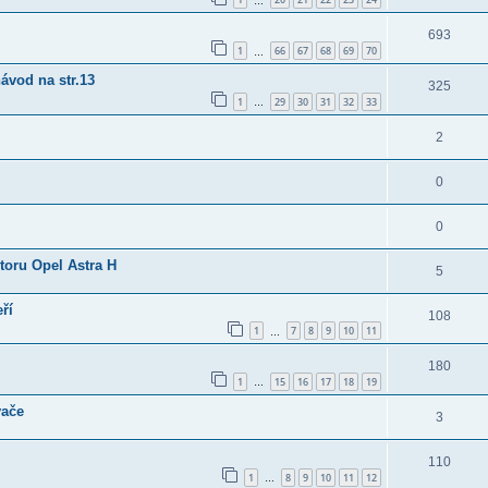
…
693
1
66
67
68
69
70
…
ávod na str.13
325
1
29
30
31
32
33
…
2
0
0
oru Opel Astra H
5
ří
108
1
7
8
9
10
11
…
180
1
15
16
17
18
19
…
vače
3
110
1
8
9
10
11
12
…