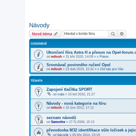
Návody
Hledat
Pokroč
Nové téma
OZNÁMENÍ
Ukončení fóra Astra H a přesun na Opel-forum.
od
milosh
»
31 bře 2020, 14:09
» v
Pokec
Srovnávač povinného ručení Opel
od
milosh
»
23 dub 2019, 15:32
» v
Od nás pro Vás
TÉMATA
Zapojení tlačítka SPORT
od
vojta
»
15 led 2010, 21:27
Návody - nová kategorie na fóru
od
milosh
»
15 úno 2012, 17:12
seznam návodů
od
Samothe
»
27 říj 2008, 15:13
převodovka M32 identifikace vůle ložisek a jeji
od
falconik
»
05 bře 2014, 23:19