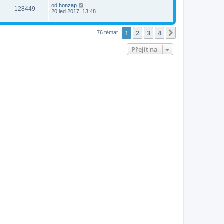
od
honzap
128449
20 led 2017, 13:48
1
2
3
4
Další
76 témat
Přejít na