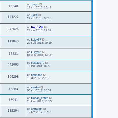
od
Jaryn
15240
12 srp 2018, 16:42
od
Jirk4
144227
21 črc 2018, 00:16
od
Radoš92
242626
24 čer 2018, 22:02
od
Luigy87
119840
22 kvě 2018, 20:19
od
Luigy87
18831
01 dub 2018, 14:52
od
celda1970
442666
18 led 2018, 18:21
od
hansdob
199298
18 říj 2017, 22:12
od
martini
16883
05 srp 2017, 20:31
od
Dusan_zafira
16041
23 kvě 2017, 21:33
od
astra gtc
182264
12 bře 2017, 15:13