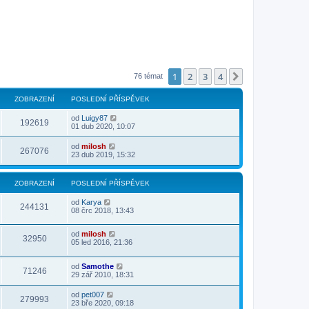
1
2
3
4
Další
76 témat
ZOBRAZENÍ
POSLEDNÍ PŘÍSPĚVEK
od
Luigy87
192619
01 dub 2020, 10:07
od
milosh
267076
23 dub 2019, 15:32
ZOBRAZENÍ
POSLEDNÍ PŘÍSPĚVEK
od
Karya
244131
08 črc 2018, 13:43
od
milosh
32950
05 led 2016, 21:36
od
Samothe
71246
29 zář 2010, 18:31
od
pet007
279993
23 bře 2020, 09:18