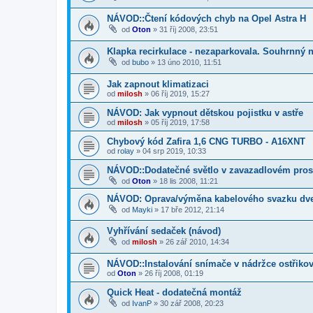
NÁVOD::Čtení kódových chyb na Opel Astra H
od
Oton
»
31 říj 2008, 23:51
Klapka recirkulace - nezaparkovala. Souhrnný n
od
bubo
»
13 úno 2010, 11:51
Jak zapnout klimatizaci
od
milosh
»
06 říj 2019, 15:27
NÁVOD: Jak vypnout dětskou pojistku v astře
od
milosh
»
05 říj 2019, 17:58
Chybový kód Zafira 1,6 CNG TURBO - A16XNT
od
rolay
»
04 srp 2019, 10:33
NÁVOD::Dodatečné světlo v zavazadlovém prost
od
Oton
»
18 lis 2008, 11:21
NÁVOD: Oprava/výměna kabelového svazku dve
od
Mayki
»
17 bře 2012, 21:14
Vyhřívání sedaček (návod)
od
milosh
»
26 zář 2010, 14:34
NÁVOD::Instalování snímače v nádržce ostřiko
od
Oton
»
26 říj 2008, 01:19
Quick Heat - dodatečná montáž
od
IvanP
»
30 zář 2008, 20:23