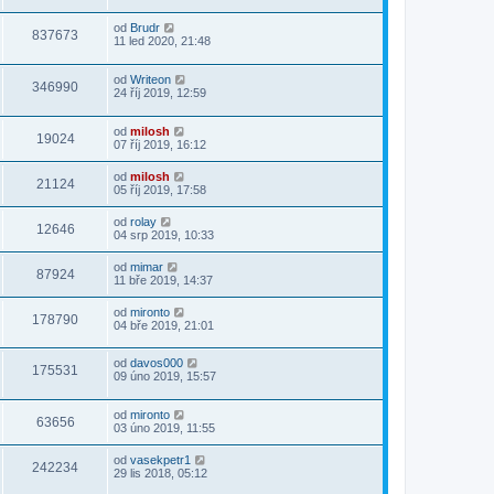
od
Brudr
837673
11 led 2020, 21:48
od
Writeon
346990
24 říj 2019, 12:59
od
milosh
19024
07 říj 2019, 16:12
od
milosh
21124
05 říj 2019, 17:58
od
rolay
12646
04 srp 2019, 10:33
od
mimar
87924
11 bře 2019, 14:37
od
mironto
178790
04 bře 2019, 21:01
od
davos000
175531
09 úno 2019, 15:57
od
mironto
63656
03 úno 2019, 11:55
od
vasekpetr1
242234
29 lis 2018, 05:12