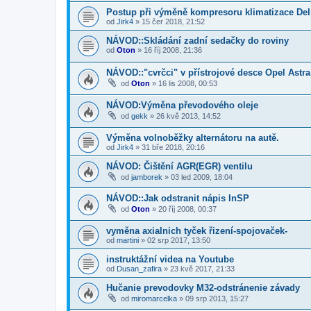
Postup při výměně kompresoru klimatizace Del
od
Jirk4
»
15 čer 2018, 21:52
NÁVOD::Skládání zadní sedačky do roviny
od
Oton
»
16 říj 2008, 21:36
NÁVOD::"cvrčci" v přístrojové desce Opel Astra
od
Oton
»
16 lis 2008, 00:53
NÁVOD:Výměna převodového oleje
od
gekk
»
26 kvě 2013, 14:52
Výměna volnoběžky alternátoru na autě.
od
Jirk4
»
31 bře 2018, 20:16
NÁVOD: Čištění AGR(EGR) ventilu
od
jamborek
»
03 led 2009, 18:04
NÁVOD::Jak odstranit nápis InSP
od
Oton
»
20 říj 2008, 00:37
vyměna axialnich tyček řizení-spojovaček-
od
martini
»
02 srp 2017, 13:50
instruktážní videa na Youtube
od
Dusan_zafira
»
23 kvě 2017, 21:33
Hučanie prevodovky M32-odstránenie závady
od
miromarcelka
»
09 srp 2013, 15:27