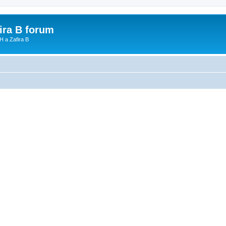
fira B forum
H a Zafira B