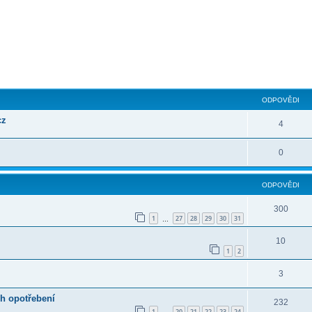
ilé hledání
ODPOVĚDI
cz
4
0
ODPOVĚDI
300
1
27
28
29
30
31
…
10
1
2
3
ch opotřebení
232
1
20
21
22
23
24