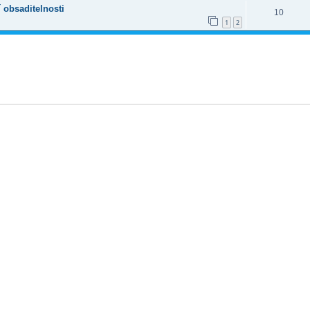
 obsaditelnosti
10
1
2