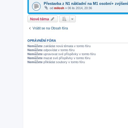
Přestavba z N1 nákladní na M1 osobní+ zvýšení
od
milosh
»
06 lis 2014, 20:36
Nové téma
Vrátit se na Obsah fóra
OPRÁVNĚNÍ FÓRA
Nemůžete
zakládat nová témata v tomto fóru
Nemůžete
odpovídat v tomto fóru
Nemůžete
upravovat své příspěvky v tomto fóru
Nemůžete
mazat své příspěvky v tomto fóru
Nemůžete
přikládat soubory v tomto fóru