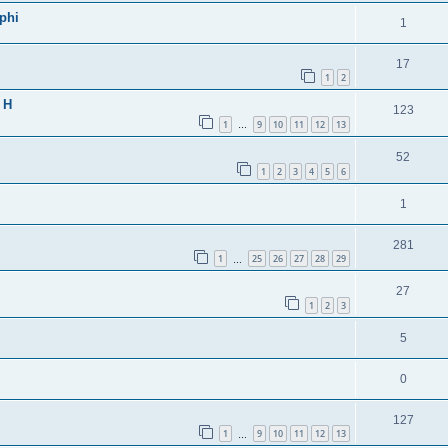
phi
1
17
1
2
 H
123
1
9
10
11
12
13
…
52
1
2
3
4
5
6
1
281
1
25
26
27
28
29
…
27
1
2
3
5
0
127
1
9
10
11
12
13
…