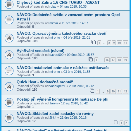
Chybový kód Zafira 1,6 CNG TURBO - A16XNT
Poslední příspěvek od
rolay
«
04 srp 2019, 10:33
NÁVOD::Dodatečné světlo v zavazadlovém prostoru Opel
Astra H
Poslední příspěvek od
mimar
«
11 bře 2019, 14:37
Odpovědi:
5
NÁVOD: Oprava/výměna kabelového svazku dveří
Poslední příspěvek od
mironto
«
04 bře 2019, 21:01
Odpovědi:
108
1
8
9
10
11
…
Vyhřívání sedaček (návod)
Poslední příspěvek od
davos000
«
09 úno 2019, 15:57
Odpovědi:
180
1
16
17
18
19
…
NÁVOD::Instalování snímače v nádržce ostřikovače
Poslední příspěvek od
mironto
«
03 úno 2019, 11:55
Odpovědi:
3
Quick Heat - dodatečná montáž
Poslední příspěvek od
vasekpetr1
«
29 lis 2018, 05:12
Odpovědi:
110
1
9
10
11
12
…
Postup při výměně kompresoru klimatizace Delphi
Poslední příspěvek od
Jaryn
«
12 srp 2018, 16:42
Odpovědi:
1
NÁVOD::Skládání zadní sedačky do roviny
Poslední příspěvek od
Jirk4
«
21 črc 2018, 00:16
Odpovědi:
17
1
2
NÁVOD::"cvrčci" v přístrojové desce Opel Astra H