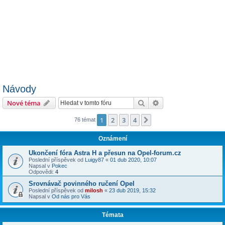
Návody
Hledat
Pokročilé hledání
Nové téma
1
2
3
4
Další
76 témat
Oznámení
Ukončení fóra Astra H a přesun na Opel-forum.cz
Poslední příspěvek od
Luigy87
«
01 dub 2020, 10:07
Napsal v
Pokec
Odpovědi:
4
Srovnávač povinného ručení Opel
Poslední příspěvek od
milosh
«
23 dub 2019, 15:32
Napsal v
Od nás pro Vás
Témata