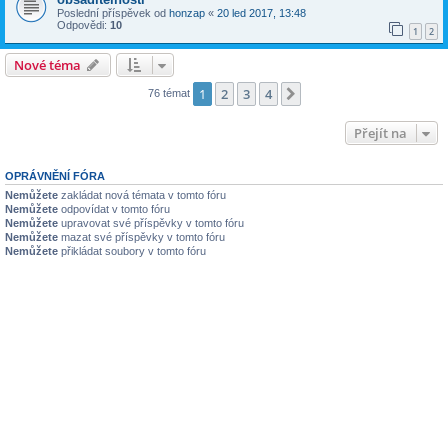
Poslední příspěvek od
honzap
«
20 led 2017, 13:48
Odpovědi:
10
1
2
Nové téma
1
2
3
4
Další
76 témat
Přejít na
OPRÁVNĚNÍ FÓRA
Nemůžete
zakládat nová témata v tomto fóru
Nemůžete
odpovídat v tomto fóru
Nemůžete
upravovat své příspěvky v tomto fóru
Nemůžete
mazat své příspěvky v tomto fóru
Nemůžete
přikládat soubory v tomto fóru