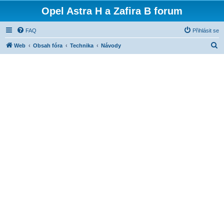
Opel Astra H a Zafira B forum
FAQ
Přihlásit se
H
Web
Obsah fóra
Technika
Návody
l
e
d
a
t