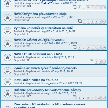
Poslední příspěvek od
Radoš92
«
24 čer 2018, 22:02
Odpovědi:
123
1
10
11
12
13
…
NÁVOD:Výměna převodového oleje
Poslední příspěvek od
Luigy87
«
22 kvě 2018, 20:19
Odpovědi:
52
1
2
3
4
5
6
Výměna volnoběžky alternátoru na autě.
Poslední příspěvek od
Luigy87
«
01 dub 2018, 14:52
Odpovědi:
1
NÁVOD: Čištění AGR(EGR) ventilu
Poslední příspěvek od
celda1970
«
18 led 2018, 18:21
Odpovědi:
281
1
26
27
28
29
…
NÁVOD::Jak odstranit nápis InSP
Poslední příspěvek od
hansdob
«
18 říj 2017, 22:12
Odpovědi:
27
1
2
3
vyměna axialnich tyček řizení-spojovaček-
Poslední příspěvek od
martini
«
05 srp 2017, 20:31
Odpovědi:
5
instruktážní videa na Youtube
Poslední příspěvek od
Dusan_zafira
«
23 kvě 2017, 21:33
Hučanie prevodovky M32-odstránenie závady
Poslední příspěvek od
astra gtc
«
12 bře 2017, 15:13
Odpovědi:
127
1
10
11
12
13
…
Přestavba z N1 nákladní na M1 osobní+ zvýšení
obsaditelnosti