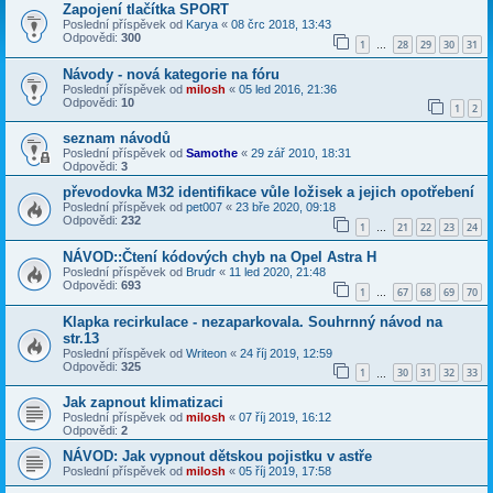
Zapojení tlačítka SPORT
Poslední příspěvek od
Karya
«
08 črc 2018, 13:43
Odpovědi:
300
1
28
29
30
31
…
Návody - nová kategorie na fóru
Poslední příspěvek od
milosh
«
05 led 2016, 21:36
Odpovědi:
10
1
2
seznam návodů
Poslední příspěvek od
Samothe
«
29 zář 2010, 18:31
Odpovědi:
3
převodovka M32 identifikace vůle ložisek a jejich opotřebení
Poslední příspěvek od
pet007
«
23 bře 2020, 09:18
Odpovědi:
232
1
21
22
23
24
…
NÁVOD::Čtení kódových chyb na Opel Astra H
Poslední příspěvek od
Brudr
«
11 led 2020, 21:48
Odpovědi:
693
1
67
68
69
70
…
Klapka recirkulace - nezaparkovala. Souhrnný návod na
str.13
Poslední příspěvek od
Writeon
«
24 říj 2019, 12:59
Odpovědi:
325
1
30
31
32
33
…
Jak zapnout klimatizaci
Poslední příspěvek od
milosh
«
07 říj 2019, 16:12
Odpovědi:
2
NÁVOD: Jak vypnout dětskou pojistku v astře
Poslední příspěvek od
milosh
«
05 říj 2019, 17:58