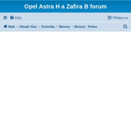
Opel Astra H a Zafira B forum
FAQ
Přihlásit se
H
Web
Obsah fóra
Technika
Motory
Motory - Pokec
l
e
d
a
t