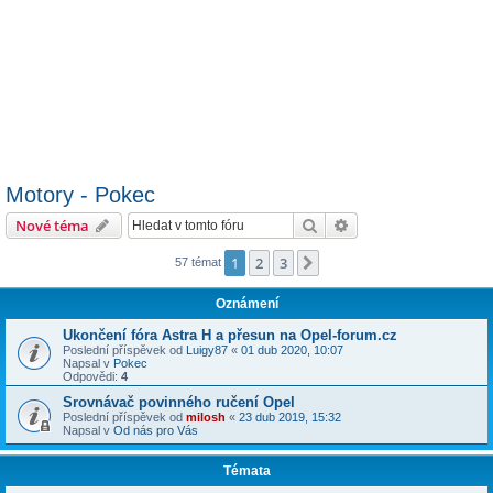
Motory - Pokec
Hledat
Pokročilé hledání
Nové téma
1
2
3
Další
57 témat
Oznámení
Ukončení fóra Astra H a přesun na Opel-forum.cz
Poslední příspěvek od
Luigy87
«
01 dub 2020, 10:07
Napsal v
Pokec
Odpovědi:
4
Srovnávač povinného ručení Opel
Poslední příspěvek od
milosh
«
23 dub 2019, 15:32
Napsal v
Od nás pro Vás
Témata