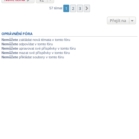
1
2
3
Další
57 témat
Přejít na
OPRÁVNĚNÍ FÓRA
Nemůžete
zakládat nová témata v tomto fóru
Nemůžete
odpovídat v tomto fóru
Nemůžete
upravovat své příspěvky v tomto fóru
Nemůžete
mazat své příspěvky v tomto fóru
Nemůžete
přikládat soubory v tomto fóru