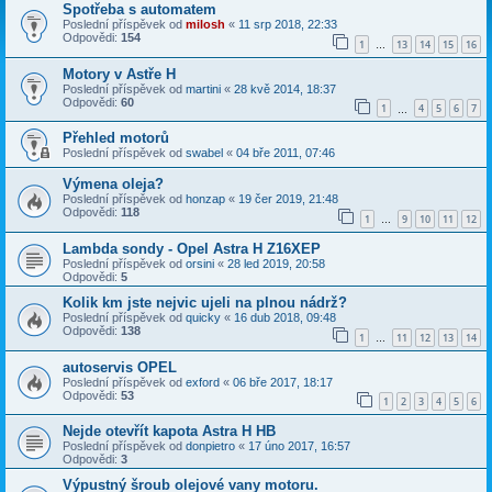
Spotřeba s automatem
Poslední příspěvek od
milosh
«
11 srp 2018, 22:33
Odpovědi:
154
1
13
14
15
16
…
Motory v Astře H
Poslední příspěvek od
martini
«
28 kvě 2014, 18:37
Odpovědi:
60
1
4
5
6
7
…
Přehled motorů
Poslední příspěvek od
swabel
«
04 bře 2011, 07:46
Výmena oleja?
Poslední příspěvek od
honzap
«
19 čer 2019, 21:48
Odpovědi:
118
1
9
10
11
12
…
Lambda sondy - Opel Astra H Z16XEP
Poslední příspěvek od
orsini
«
28 led 2019, 20:58
Odpovědi:
5
Kolik km jste nejvic ujeli na plnou nádrž?
Poslední příspěvek od
quicky
«
16 dub 2018, 09:48
Odpovědi:
138
1
11
12
13
14
…
autoservis OPEL
Poslední příspěvek od
exford
«
06 bře 2017, 18:17
Odpovědi:
53
1
2
3
4
5
6
Nejde otevřít kapota Astra H HB
Poslední příspěvek od
donpietro
«
17 úno 2017, 16:57
Odpovědi:
3
Výpustný šroub olejové vany motoru.