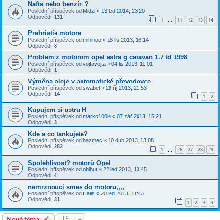
Nafta nebo benzín ?
Poslední příspěvek od
Midzi
«
13 led 2014, 23:20
Odpovědi:
131
1
11
12
13
14
…
Prehriatie motora
Poslední příspěvek od
mihinoo
«
18 lis 2013, 16:14
Odpovědi:
8
Problem z motorom opel astra g caravan 1.7 td 1998
Poslední příspěvek od
vojtavojta
«
04 lis 2013, 11:01
Odpovědi:
1
Výměna oleje v automatické převodovce
Poslední příspěvek od
swabel
«
28 říj 2013, 21:53
Odpovědi:
14
1
2
Kupujem si astru H
Poslední příspěvek od
marko100le
«
07 zář 2013, 15:21
Odpovědi:
3
Kde a co tankujete?
Poslední příspěvek od
hazmec
«
10 dub 2013, 13:08
Odpovědi:
282
1
26
27
28
29
…
Spolehlivost? motorů Opel
Poslední příspěvek od
oblhut
«
22 led 2013, 13:45
Odpovědi:
4
nemrznouci smes do motoru,,,,
Poslední příspěvek od
Halis
«
20 led 2013, 11:43
Odpovědi:
31
1
2
3
4
Nové téma