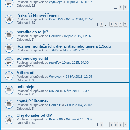
Poslední příspěvek od
vojtavojta
«
07 pro 2016, 11:02
Odpovědi:
18
1
2
Pískající klínový řemen
Poslední příspěvek od
Canto159
«
02 bře 2016, 19:57
Odpovědi:
67
1
4
5
6
7
…
poradite co to je?
Poslední příspěvek od
Hellrider
«
02 pro 2015, 17:14
Odpovědi:
7
Rozmer montažných. dier pritlačneho taniera 1.9cdti
Poslední příspěvek od
JRM66
«
14 zář 2015, 21:55
Solenoidny ventil
Poslední příspěvek od
pavelA
«
10 srp 2015, 14:33
Odpovědi:
4
Millers oil
Poslední příspěvek od
Werewolf
«
28 bře 2015, 12:05
Odpovědi:
3
unik oleje
Poslední příspěvek od
billy.joe
«
25 črc 2014, 12:37
Odpovědi:
7
chybějící šroubek
Poslední příspěvek od
Honza B
«
21 dub 2014, 22:02
Odpovědi:
5
Olej do aster od GM
Poslední příspěvek od
Bracho90
«
09 úno 2014, 13:26
Odpovědi:
60
1
4
5
6
7
…