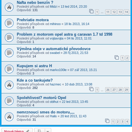
Nafta nebo benzín ?
Poslední příspěvek od
Midzi
«
13 led 2014, 23:20
Odpovědi:
131
1
11
12
13
14
…
Prehriatie motora
Poslední příspěvek od
mihinoo
«
18 lis 2013, 16:14
Odpovědi:
8
Problem z motorom opel astra g caravan 1.7 td 1998
Poslední příspěvek od
vojtavojta
«
04 lis 2013, 11:01
Odpovědi:
1
Výměna oleje v automatické převodovce
Poslední příspěvek od
swabel
«
28 říj 2013, 21:53
Odpovědi:
14
1
2
Kupujem si astru H
Poslední příspěvek od
marko100le
«
07 zář 2013, 15:21
Odpovědi:
3
Kde a co tankujete?
Poslední příspěvek od
hazmec
«
10 dub 2013, 13:08
Odpovědi:
282
1
26
27
28
29
…
Spolehlivost? motorů Opel
Poslední příspěvek od
oblhut
«
22 led 2013, 13:45
Odpovědi:
4
nemrznouci smes do motoru,,,,
Poslední příspěvek od
Halis
«
20 led 2013, 11:43
Odpovědi:
31
1
2
3
4
Nové téma