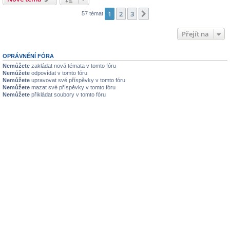
1
2
3
Další
57 témat
Přejít na
OPRÁVNĚNÍ FÓRA
Nemůžete
zakládat nová témata v tomto fóru
Nemůžete
odpovídat v tomto fóru
Nemůžete
upravovat své příspěvky v tomto fóru
Nemůžete
mazat své příspěvky v tomto fóru
Nemůžete
přikládat soubory v tomto fóru