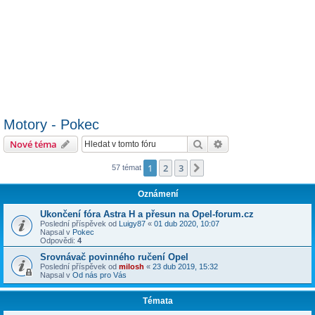
Motory - Pokec
Hledat
Pokročilé hledání
Nové téma
1
2
3
Další
57 témat
Oznámení
Ukončení fóra Astra H a přesun na Opel-forum.cz
Poslední příspěvek od
Luigy87
«
01 dub 2020, 10:07
Napsal v
Pokec
Odpovědi:
4
Srovnávač povinného ručení Opel
Poslední příspěvek od
milosh
«
23 dub 2019, 15:32
Napsal v
Od nás pro Vás
Témata