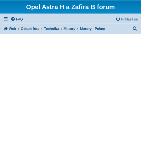
Opel Astra H a Zafira B forum
FAQ
Přihlásit se
H
Web
Obsah fóra
Technika
Motory
Motory - Pokec
l
e
d
a
t