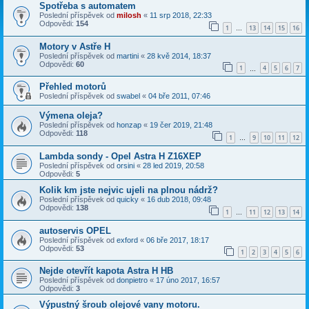
Spotřeba s automatem
Poslední příspěvek od
milosh
«
11 srp 2018, 22:33
Odpovědi:
154
1
13
14
15
16
…
Motory v Astře H
Poslední příspěvek od
martini
«
28 kvě 2014, 18:37
Odpovědi:
60
1
4
5
6
7
…
Přehled motorů
Poslední příspěvek od
swabel
«
04 bře 2011, 07:46
Výmena oleja?
Poslední příspěvek od
honzap
«
19 čer 2019, 21:48
Odpovědi:
118
1
9
10
11
12
…
Lambda sondy - Opel Astra H Z16XEP
Poslední příspěvek od
orsini
«
28 led 2019, 20:58
Odpovědi:
5
Kolik km jste nejvic ujeli na plnou nádrž?
Poslední příspěvek od
quicky
«
16 dub 2018, 09:48
Odpovědi:
138
1
11
12
13
14
…
autoservis OPEL
Poslední příspěvek od
exford
«
06 bře 2017, 18:17
Odpovědi:
53
1
2
3
4
5
6
Nejde otevřít kapota Astra H HB
Poslední příspěvek od
donpietro
«
17 úno 2017, 16:57
Odpovědi:
3
Výpustný šroub olejové vany motoru.