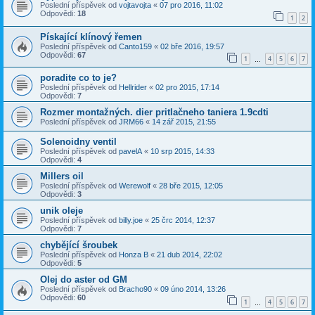
Poslední příspěvek od
vojtavojta
«
07 pro 2016, 11:02
Odpovědi:
18
1
2
Pískající klínový řemen
Poslední příspěvek od
Canto159
«
02 bře 2016, 19:57
Odpovědi:
67
1
4
5
6
7
…
poradite co to je?
Poslední příspěvek od
Hellrider
«
02 pro 2015, 17:14
Odpovědi:
7
Rozmer montažných. dier pritlačneho taniera 1.9cdti
Poslední příspěvek od
JRM66
«
14 zář 2015, 21:55
Solenoidny ventil
Poslední příspěvek od
pavelA
«
10 srp 2015, 14:33
Odpovědi:
4
Millers oil
Poslední příspěvek od
Werewolf
«
28 bře 2015, 12:05
Odpovědi:
3
unik oleje
Poslední příspěvek od
billy.joe
«
25 črc 2014, 12:37
Odpovědi:
7
chybějící šroubek
Poslední příspěvek od
Honza B
«
21 dub 2014, 22:02
Odpovědi:
5
Olej do aster od GM
Poslední příspěvek od
Bracho90
«
09 úno 2014, 13:26
Odpovědi:
60
1
4
5
6
7
…