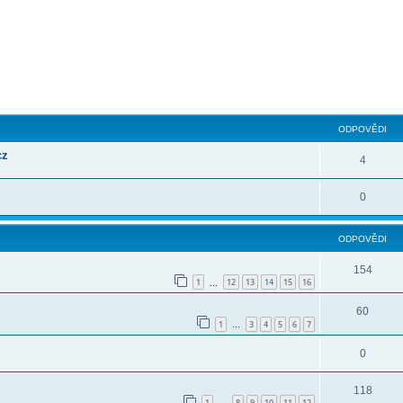
ilé hledání
ODPOVĚDI
cz
4
0
ODPOVĚDI
154
1
12
13
14
15
16
…
60
1
3
4
5
6
7
…
0
118
1
8
9
10
11
12