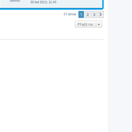
58440
20 led 2013, 11:43
1
2
3
Další
57 témat
Přejít na