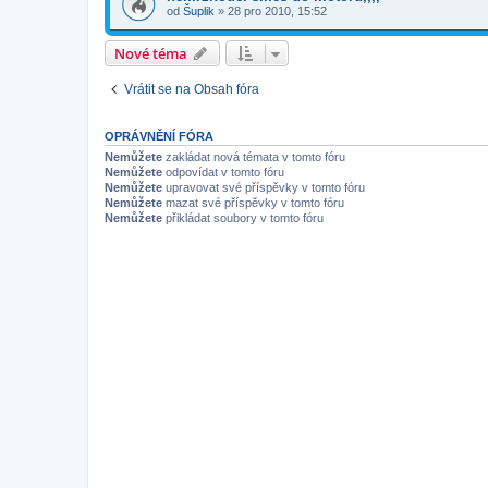
od
Šuplik
»
28 pro 2010, 15:52
Nové téma
Vrátit se na Obsah fóra
OPRÁVNĚNÍ FÓRA
Nemůžete
zakládat nová témata v tomto fóru
Nemůžete
odpovídat v tomto fóru
Nemůžete
upravovat své příspěvky v tomto fóru
Nemůžete
mazat své příspěvky v tomto fóru
Nemůžete
přikládat soubory v tomto fóru