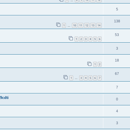
…
5
138
1
10
11
12
13
14
…
53
1
2
3
4
5
6
3
18
1
2
67
1
3
4
5
6
7
…
7
9cdti
0
4
3