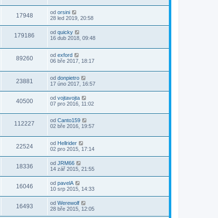
od
orsini
17948
28 led 2019, 20:58
od
quicky
179186
16 dub 2018, 09:48
od
exford
89260
06 bře 2017, 18:17
od
donpietro
23881
17 úno 2017, 16:57
od
vojtavojta
40500
07 pro 2016, 11:02
od
Canto159
112227
02 bře 2016, 19:57
od
Hellrider
22524
02 pro 2015, 17:14
od
JRM66
18336
14 zář 2015, 21:55
od
pavelA
16046
10 srp 2015, 14:33
od
Werewolf
16493
28 bře 2015, 12:05