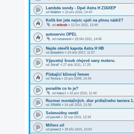
Lambda sondy - Opel Astra H Z16XEP
od
Walther
»
10 pro 2016, 14:43
Kolik km jste nejvic ujeli na plnou nádrž?
od
milosh
»
12 črc 2011, 13:49
autoservis OPEL
od
romanorel
»
28 bře 2011, 14:45
Nejde otevřít kapota Astra H HB
od
donpietro
»
14 úno 2017, 11:57
Výpustný šroub olejové vany motoru.
od
JirkaF
»
27 dub 2011, 17:25
Pískající klínový řemen
od
Tereza
»
15 pro 2009, 14:43
poradite co to je?
od
haluz1
»
02 pro 2015, 11:40
Rozmer montažných. dier pritlačneho taniera 1.
od
JRM66
»
14 zář 2015, 21:55
Solenoidny ventil
od
pavelA
»
10 srp 2015, 12:34
Millers oil
od
power2
»
28 bře 2015, 10:03