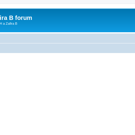
fira B forum
H a Zafira B