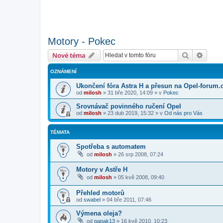
Motory - Pokec
Hledat
Pokroč
Nové téma
OZNÁMENÍ
Ukončení fóra Astra H a přesun na Opel-forum.
od
milosh
»
31 bře 2020, 14:09
» v
Pokec
Srovnávač povinného ručení Opel
od
milosh
»
23 dub 2019, 15:32
» v
Od nás pro Vás
TÉMATA
Spotřeba s automatem
od
milosh
»
26 srp 2008, 07:24
Motory v Astře H
od
milosh
»
05 kvě 2008, 09:40
Přehled motorů
od
swabel
»
04 bře 2011, 07:46
Výmena oleja?
od
papak13
»
16 kvě 2010, 10:23