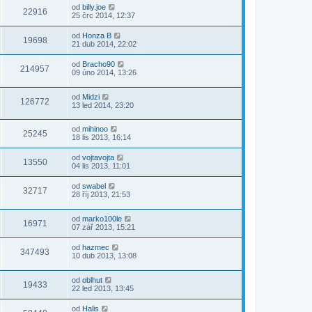
od
billy.joe
22916
25 črc 2014, 12:37
od
Honza B
19698
21 dub 2014, 22:02
od
Bracho90
214957
09 úno 2014, 13:26
od
Midzi
126772
13 led 2014, 23:20
od
mihinoo
25245
18 lis 2013, 16:14
od
vojtavojta
13550
04 lis 2013, 11:01
od
swabel
32717
28 říj 2013, 21:53
od
marko100le
16971
07 zář 2013, 15:21
od
hazmec
347493
10 dub 2013, 13:08
od
oblhut
19433
22 led 2013, 13:45
od
Halis