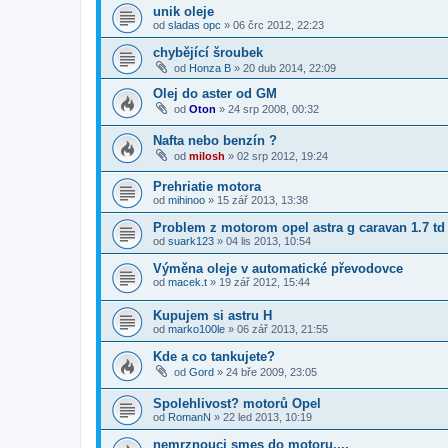
unik oleje
od
sladas opc
»
06 črc 2012, 22:23
chybějící šroubek
od
Honza B
»
20 dub 2014, 22:09
Olej do aster od GM
od
Oton
»
24 srp 2008, 00:32
Nafta nebo benzín ?
od
milosh
»
02 srp 2012, 19:24
Prehriatie motora
od
mihinoo
»
15 zář 2013, 13:38
Problem z motorom opel astra g caravan 1.7 td
od
suark123
»
04 lis 2013, 10:54
Výměna oleje v automatické převodovce
od
macek.t
»
19 zář 2012, 15:44
Kupujem si astru H
od
marko100le
»
06 zář 2013, 21:55
Kde a co tankujete?
od
Gord
»
24 bře 2009, 23:05
Spolehlivost? motorů Opel
od
RomanN
»
22 led 2013, 10:19
nemrznouci smes do motoru,,,,