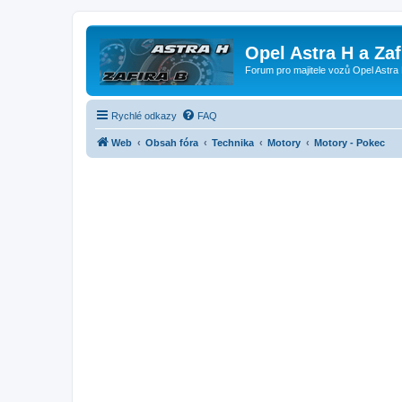
Opel Astra H a Za
Forum pro majitele vozů Opel Astra 
Rychlé odkazy
FAQ
Web
Obsah fóra
Technika
Motory
Motory - Pokec