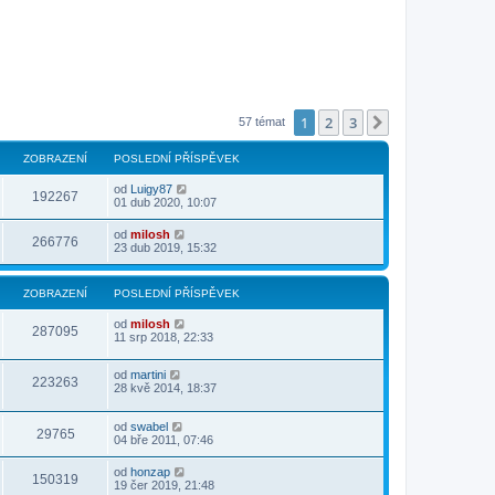
1
2
3
Další
57 témat
ZOBRAZENÍ
POSLEDNÍ PŘÍSPĚVEK
od
Luigy87
192267
01 dub 2020, 10:07
od
milosh
266776
23 dub 2019, 15:32
ZOBRAZENÍ
POSLEDNÍ PŘÍSPĚVEK
od
milosh
287095
11 srp 2018, 22:33
od
martini
223263
28 kvě 2014, 18:37
od
swabel
29765
04 bře 2011, 07:46
od
honzap
150319
19 čer 2019, 21:48