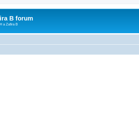
fira B forum
H a Zafira B