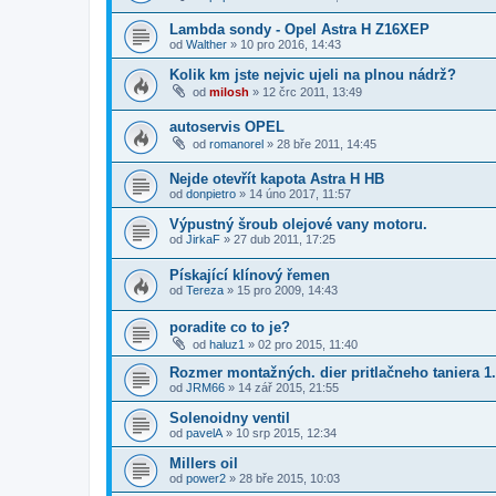
Lambda sondy - Opel Astra H Z16XEP
od
Walther
»
10 pro 2016, 14:43
Kolik km jste nejvic ujeli na plnou nádrž?
od
milosh
»
12 črc 2011, 13:49
autoservis OPEL
od
romanorel
»
28 bře 2011, 14:45
Nejde otevřít kapota Astra H HB
od
donpietro
»
14 úno 2017, 11:57
Výpustný šroub olejové vany motoru.
od
JirkaF
»
27 dub 2011, 17:25
Pískající klínový řemen
od
Tereza
»
15 pro 2009, 14:43
poradite co to je?
od
haluz1
»
02 pro 2015, 11:40
Rozmer montažných. dier pritlačneho taniera 1.
od
JRM66
»
14 zář 2015, 21:55
Solenoidny ventil
od
pavelA
»
10 srp 2015, 12:34
Millers oil
od
power2
»
28 bře 2015, 10:03