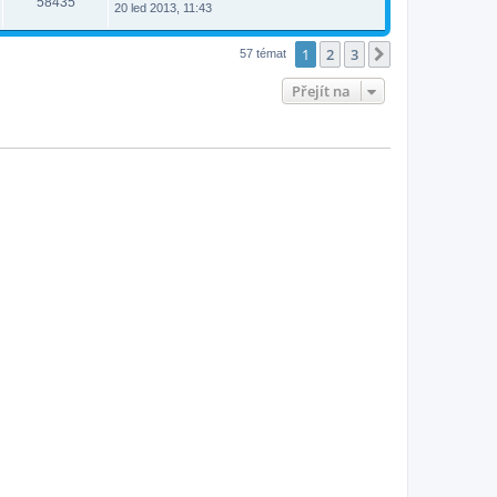
58435
20 led 2013, 11:43
1
2
3
Další
57 témat
Přejít na