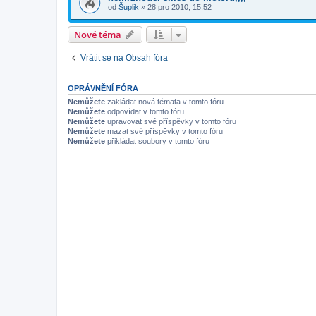
od
Šuplik
»
28 pro 2010, 15:52
Nové téma
Vrátit se na Obsah fóra
OPRÁVNĚNÍ FÓRA
Nemůžete
zakládat nová témata v tomto fóru
Nemůžete
odpovídat v tomto fóru
Nemůžete
upravovat své příspěvky v tomto fóru
Nemůžete
mazat své příspěvky v tomto fóru
Nemůžete
přikládat soubory v tomto fóru