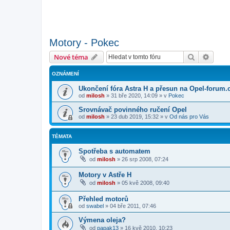
Motory - Pokec
Hledat
Pokroč
Nové téma
OZNÁMENÍ
Ukončení fóra Astra H a přesun na Opel-forum.
od
milosh
»
31 bře 2020, 14:09
» v
Pokec
Srovnávač povinného ručení Opel
od
milosh
»
23 dub 2019, 15:32
» v
Od nás pro Vás
TÉMATA
Spotřeba s automatem
od
milosh
»
26 srp 2008, 07:24
Motory v Astře H
od
milosh
»
05 kvě 2008, 09:40
Přehled motorů
od
swabel
»
04 bře 2011, 07:46
Výmena oleja?
od
papak13
»
16 kvě 2010, 10:23