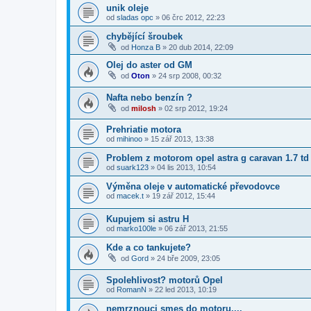
unik oleje
od
sladas opc
»
06 črc 2012, 22:23
chybějící šroubek
od
Honza B
»
20 dub 2014, 22:09
Olej do aster od GM
od
Oton
»
24 srp 2008, 00:32
Nafta nebo benzín ?
od
milosh
»
02 srp 2012, 19:24
Prehriatie motora
od
mihinoo
»
15 zář 2013, 13:38
Problem z motorom opel astra g caravan 1.7 td
od
suark123
»
04 lis 2013, 10:54
Výměna oleje v automatické převodovce
od
macek.t
»
19 zář 2012, 15:44
Kupujem si astru H
od
marko100le
»
06 zář 2013, 21:55
Kde a co tankujete?
od
Gord
»
24 bře 2009, 23:05
Spolehlivost? motorů Opel
od
RomanN
»
22 led 2013, 10:19
nemrznouci smes do motoru,,,,