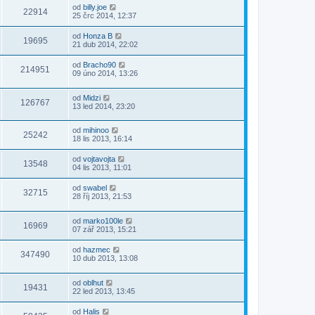
od
billy.joe
22914
25 črc 2014, 12:37
od
Honza B
19695
21 dub 2014, 22:02
od
Bracho90
214951
09 úno 2014, 13:26
od
Midzi
126767
13 led 2014, 23:20
od
mihinoo
25242
18 lis 2013, 16:14
od
vojtavojta
13548
04 lis 2013, 11:01
od
swabel
32715
28 říj 2013, 21:53
od
marko100le
16969
07 zář 2013, 15:21
od
hazmec
347490
10 dub 2013, 13:08
od
oblhut
19431
22 led 2013, 13:45
od
Halis