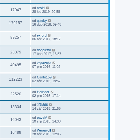
od
orsini
17947
28 led 2019, 20:58
od
quicky
179157
16 dub 2018, 09:48
od
exford
89257
06 bře 2017, 18:17
od
donpietro
23879
17 úno 2017, 16:57
od
vojtavojta
40495
07 pro 2016, 11:02
od
Canto159
112223
02 bře 2016, 19:57
od
Hellrider
22520
02 pro 2015, 17:14
od
JRM66
18334
14 zář 2015, 21:55
od
pavelA
16043
10 srp 2015, 14:33
od
Werewolf
16489
28 bře 2015, 12:05