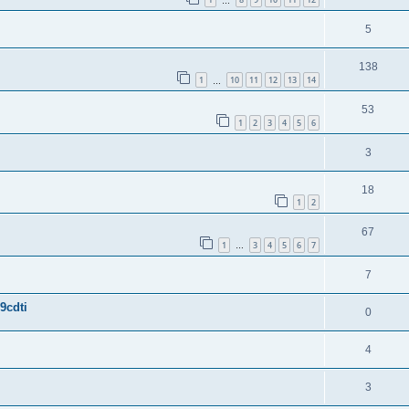
…
5
138
1
10
11
12
13
14
…
53
1
2
3
4
5
6
3
18
1
2
67
1
3
4
5
6
7
…
7
9cdti
0
4
3