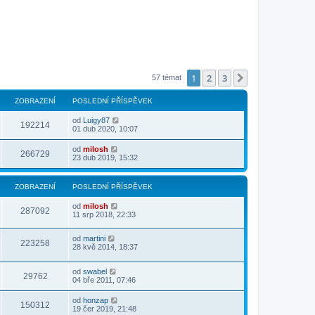
1
2
3
Další
57 témat
ZOBRAZENÍ
POSLEDNÍ PŘÍSPĚVEK
od
Luigy87
192214
01 dub 2020, 10:07
od
milosh
266729
23 dub 2019, 15:32
ZOBRAZENÍ
POSLEDNÍ PŘÍSPĚVEK
od
milosh
287092
11 srp 2018, 22:33
od
martini
223258
28 kvě 2014, 18:37
od
swabel
29762
04 bře 2011, 07:46
od
honzap
150312
19 čer 2019, 21:48