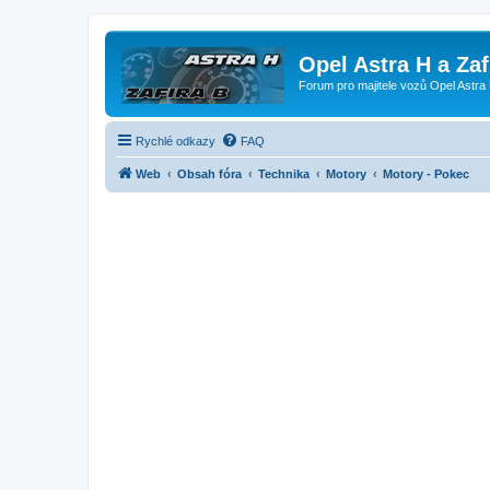
Opel Astra H a Za
Forum pro majitele vozů Opel Astra 
Rychlé odkazy
FAQ
Web
Obsah fóra
Technika
Motory
Motory - Pokec