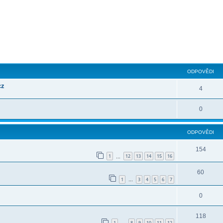
ilé hledání
ODPOVĚDI
cz
4
0
ODPOVĚDI
154
1
12
13
14
15
16
…
60
1
3
4
5
6
7
…
0
118
1
8
9
10
11
12