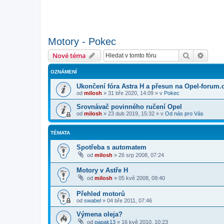
Motory - Pokec
Hledat
Pokroč
Nové téma
OZNÁMENÍ
Ukončení fóra Astra H a přesun na Opel-forum.
od
milosh
»
31 bře 2020, 14:09
» v
Pokec
Srovnávač povinného ručení Opel
od
milosh
»
23 dub 2019, 15:32
» v
Od nás pro Vás
TÉMATA
Spotřeba s automatem
od
milosh
»
26 srp 2008, 07:24
Motory v Astře H
od
milosh
»
05 kvě 2008, 09:40
Přehled motorů
od
swabel
»
04 bře 2011, 07:46
Výmena oleja?
od
papak13
»
16 kvě 2010, 10:23