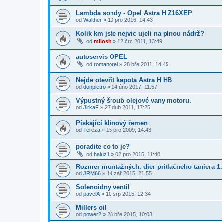
Lambda sondy - Opel Astra H Z16XEP
od
Walther
»
10 pro 2016, 14:43
Kolik km jste nejvic ujeli na plnou nádrž?
od
milosh
»
12 črc 2011, 13:49
autoservis OPEL
od
romanorel
»
28 bře 2011, 14:45
Nejde otevřít kapota Astra H HB
od
donpietro
»
14 úno 2017, 11:57
Výpustný šroub olejové vany motoru.
od
JirkaF
»
27 dub 2011, 17:25
Pískající klínový řemen
od
Tereza
»
15 pro 2009, 14:43
poradite co to je?
od
haluz1
»
02 pro 2015, 11:40
Rozmer montažných. dier pritlačneho taniera 1.
od
JRM66
»
14 zář 2015, 21:55
Solenoidny ventil
od
pavelA
»
10 srp 2015, 12:34
Millers oil
od
power2
»
28 bře 2015, 10:03