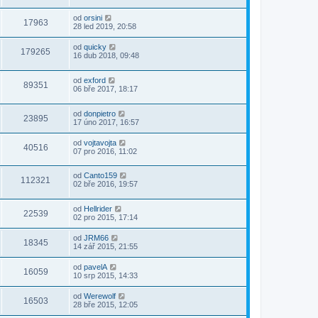
od
orsini
17963
28 led 2019, 20:58
od
quicky
179265
16 dub 2018, 09:48
od
exford
89351
06 bře 2017, 18:17
od
donpietro
23895
17 úno 2017, 16:57
od
vojtavojta
40516
07 pro 2016, 11:02
od
Canto159
112321
02 bře 2016, 19:57
od
Hellrider
22539
02 pro 2015, 17:14
od
JRM66
18345
14 zář 2015, 21:55
od
pavelA
16059
10 srp 2015, 14:33
od
Werewolf
16503
28 bře 2015, 12:05