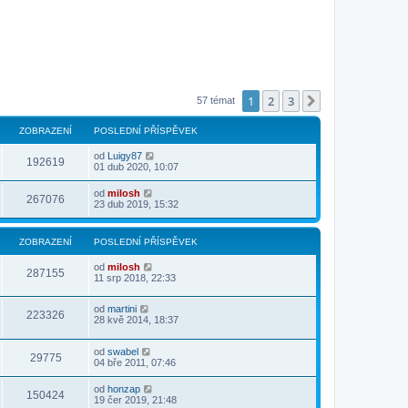
1
2
3
Další
57 témat
ZOBRAZENÍ
POSLEDNÍ PŘÍSPĚVEK
od
Luigy87
192619
01 dub 2020, 10:07
od
milosh
267076
23 dub 2019, 15:32
ZOBRAZENÍ
POSLEDNÍ PŘÍSPĚVEK
od
milosh
287155
11 srp 2018, 22:33
od
martini
223326
28 kvě 2014, 18:37
od
swabel
29775
04 bře 2011, 07:46
od
honzap
150424
19 čer 2019, 21:48