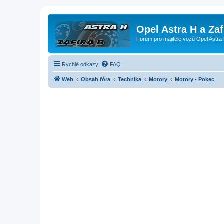
Opel Astra H a Za
Forum pro majitele vozů Opel Astra 
Rychlé odkazy
FAQ
Web
Obsah fóra
Technika
Motory
Motory - Pokec