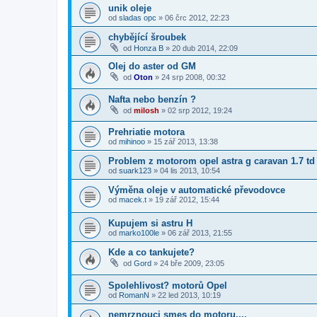
unik oleje
od
sladas opc
»
06 črc 2012, 22:23
chybějící šroubek
od
Honza B
»
20 dub 2014, 22:09
Olej do aster od GM
od
Oton
»
24 srp 2008, 00:32
Nafta nebo benzín ?
od
milosh
»
02 srp 2012, 19:24
Prehriatie motora
od
mihinoo
»
15 zář 2013, 13:38
Problem z motorom opel astra g caravan 1.7 td
od
suark123
»
04 lis 2013, 10:54
Výměna oleje v automatické převodovce
od
macek.t
»
19 zář 2012, 15:44
Kupujem si astru H
od
marko100le
»
06 zář 2013, 21:55
Kde a co tankujete?
od
Gord
»
24 bře 2009, 23:05
Spolehlivost? motorů Opel
od
RomanN
»
22 led 2013, 10:19
nemrznouci smes do motoru,,,,