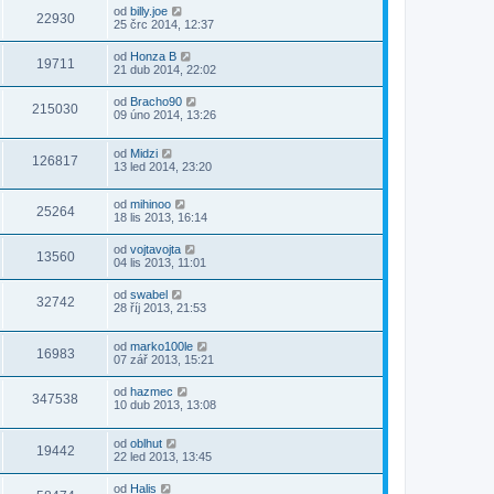
od
billy.joe
22930
25 črc 2014, 12:37
od
Honza B
19711
21 dub 2014, 22:02
od
Bracho90
215030
09 úno 2014, 13:26
od
Midzi
126817
13 led 2014, 23:20
od
mihinoo
25264
18 lis 2013, 16:14
od
vojtavojta
13560
04 lis 2013, 11:01
od
swabel
32742
28 říj 2013, 21:53
od
marko100le
16983
07 zář 2013, 15:21
od
hazmec
347538
10 dub 2013, 13:08
od
oblhut
19442
22 led 2013, 13:45
od
Halis