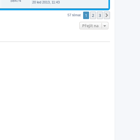
58474
20 led 2013, 11:43
1
2
3
Další
57 témat
Přejít na