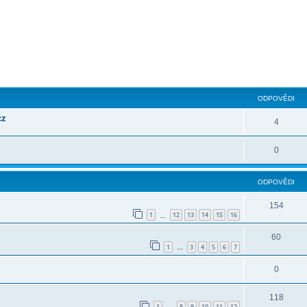
ilé hledání
ODPOVĚDI
cz
4
0
ODPOVĚDI
154
1
12
13
14
15
16
…
60
1
3
4
5
6
7
…
0
118
1
8
9
10
11
12