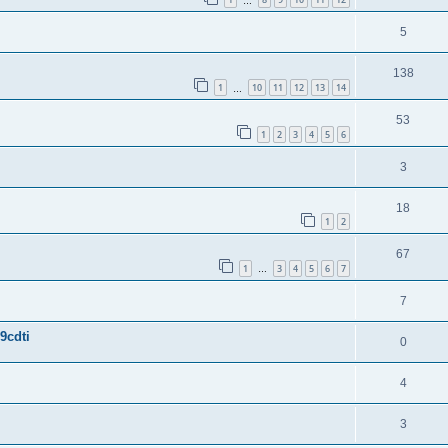
…
5
138
1
10
11
12
13
14
…
53
1
2
3
4
5
6
3
18
1
2
67
1
3
4
5
6
7
…
7
9cdti
0
4
3