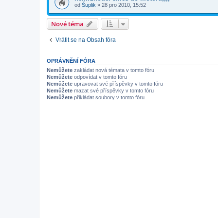
od
Šuplik
»
28 pro 2010, 15:52
Nové téma
Vrátit se na Obsah fóra
OPRÁVNĚNÍ FÓRA
Nemůžete
zakládat nová témata v tomto fóru
Nemůžete
odpovídat v tomto fóru
Nemůžete
upravovat své příspěvky v tomto fóru
Nemůžete
mazat své příspěvky v tomto fóru
Nemůžete
přikládat soubory v tomto fóru