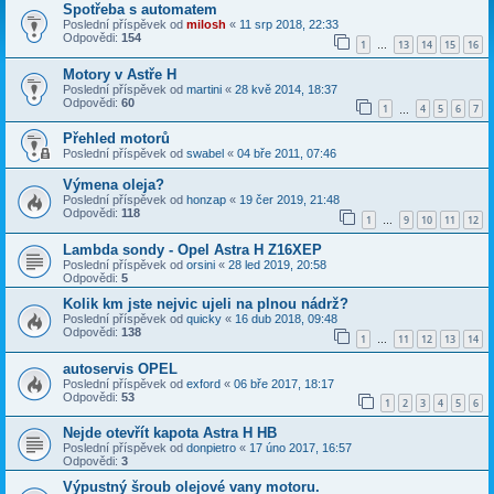
Spotřeba s automatem
Poslední příspěvek od
milosh
«
11 srp 2018, 22:33
Odpovědi:
154
1
13
14
15
16
…
Motory v Astře H
Poslední příspěvek od
martini
«
28 kvě 2014, 18:37
Odpovědi:
60
1
4
5
6
7
…
Přehled motorů
Poslední příspěvek od
swabel
«
04 bře 2011, 07:46
Výmena oleja?
Poslední příspěvek od
honzap
«
19 čer 2019, 21:48
Odpovědi:
118
1
9
10
11
12
…
Lambda sondy - Opel Astra H Z16XEP
Poslední příspěvek od
orsini
«
28 led 2019, 20:58
Odpovědi:
5
Kolik km jste nejvic ujeli na plnou nádrž?
Poslední příspěvek od
quicky
«
16 dub 2018, 09:48
Odpovědi:
138
1
11
12
13
14
…
autoservis OPEL
Poslední příspěvek od
exford
«
06 bře 2017, 18:17
Odpovědi:
53
1
2
3
4
5
6
Nejde otevřít kapota Astra H HB
Poslední příspěvek od
donpietro
«
17 úno 2017, 16:57
Odpovědi:
3
Výpustný šroub olejové vany motoru.