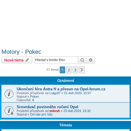
Motory - Pokec
Hledat
Pokročilé hledání
Nové téma
1
2
3
Další
57 témat
Oznámení
Ukončení fóra Astra H a přesun na Opel-forum.cz
Poslední příspěvek od
Luigy87
«
01 dub 2020, 10:07
Napsal v
Pokec
Odpovědi:
4
Srovnávač povinného ručení Opel
Poslední příspěvek od
milosh
«
23 dub 2019, 15:32
Napsal v
Od nás pro Vás
Témata