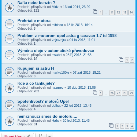
Nafta nebo benzín ?
Poslední příspěvek od
Midzi
«
13 led 2014, 23:20
Odpovědi:
131
1
11
12
13
14
…
Prehriatie motora
Poslední příspěvek od
mihinoo
«
18 lis 2013, 16:14
Odpovědi:
8
Problem z motorom opel astra g caravan 1.7 td 1998
Poslední příspěvek od
vojtavojta
«
04 lis 2013, 11:01
Odpovědi:
1
Výměna oleje v automatické převodovce
Poslední příspěvek od
swabel
«
28 říj 2013, 21:53
Odpovědi:
14
1
2
Kupujem si astru H
Poslední příspěvek od
marko100le
«
07 zář 2013, 15:21
Odpovědi:
3
Kde a co tankujete?
Poslední příspěvek od
hazmec
«
10 dub 2013, 13:08
Odpovědi:
282
1
26
27
28
29
…
Spolehlivost? motorů Opel
Poslední příspěvek od
oblhut
«
22 led 2013, 13:45
Odpovědi:
4
nemrznouci smes do motoru,,,,
Poslední příspěvek od
Halis
«
20 led 2013, 11:43
Odpovědi:
31
1
2
3
4
Nové téma