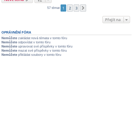
1
2
3
Další
57 témat
Přejít na
OPRÁVNĚNÍ FÓRA
Nemůžete
zakládat nová témata v tomto fóru
Nemůžete
odpovídat v tomto fóru
Nemůžete
upravovat své příspěvky v tomto fóru
Nemůžete
mazat své příspěvky v tomto fóru
Nemůžete
přikládat soubory v tomto fóru