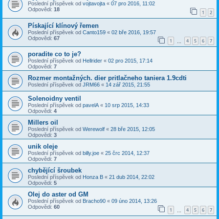
Poslední příspěvek od
vojtavojta
«
07 pro 2016, 11:02
Odpovědi:
18
1
2
Pískající klínový řemen
Poslední příspěvek od
Canto159
«
02 bře 2016, 19:57
Odpovědi:
67
1
4
5
6
7
…
poradite co to je?
Poslední příspěvek od
Hellrider
«
02 pro 2015, 17:14
Odpovědi:
7
Rozmer montažných. dier pritlačneho taniera 1.9cdti
Poslední příspěvek od
JRM66
«
14 zář 2015, 21:55
Solenoidny ventil
Poslední příspěvek od
pavelA
«
10 srp 2015, 14:33
Odpovědi:
4
Millers oil
Poslední příspěvek od
Werewolf
«
28 bře 2015, 12:05
Odpovědi:
3
unik oleje
Poslední příspěvek od
billy.joe
«
25 črc 2014, 12:37
Odpovědi:
7
chybějící šroubek
Poslední příspěvek od
Honza B
«
21 dub 2014, 22:02
Odpovědi:
5
Olej do aster od GM
Poslední příspěvek od
Bracho90
«
09 úno 2014, 13:26
Odpovědi:
60
1
4
5
6
7
…