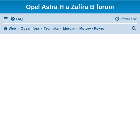
Opel Astra H a Zafira B forum
FAQ
Přihlásit se
H
Web
Obsah fóra
Technika
Motory
Motory - Pokec
l
e
d
a
t