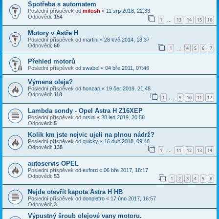
Spotřeba s automatem
Poslední příspěvek od
milosh
«
11 srp 2018, 22:33
Odpovědi:
154
1
13
14
15
16
…
Motory v Astře H
Poslední příspěvek od
martini
«
28 kvě 2014, 18:37
Odpovědi:
60
1
4
5
6
7
…
Přehled motorů
Poslední příspěvek od
swabel
«
04 bře 2011, 07:46
Výmena oleja?
Poslední příspěvek od
honzap
«
19 čer 2019, 21:48
Odpovědi:
118
1
9
10
11
12
…
Lambda sondy - Opel Astra H Z16XEP
Poslední příspěvek od
orsini
«
28 led 2019, 20:58
Odpovědi:
5
Kolik km jste nejvic ujeli na plnou nádrž?
Poslední příspěvek od
quicky
«
16 dub 2018, 09:48
Odpovědi:
138
1
11
12
13
14
…
autoservis OPEL
Poslední příspěvek od
exford
«
06 bře 2017, 18:17
Odpovědi:
53
1
2
3
4
5
6
Nejde otevřít kapota Astra H HB
Poslední příspěvek od
donpietro
«
17 úno 2017, 16:57
Odpovědi:
3
Výpustný šroub olejové vany motoru.