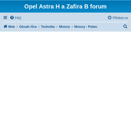
Opel Astra H a Zafira B forum
FAQ
Přihlásit se
H
Web
Obsah fóra
Technika
Motory
Motory - Pokec
l
e
d
a
t