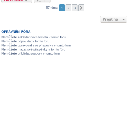
1
2
3
Další
57 témat
Přejít na
OPRÁVNĚNÍ FÓRA
Nemůžete
zakládat nová témata v tomto fóru
Nemůžete
odpovídat v tomto fóru
Nemůžete
upravovat své příspěvky v tomto fóru
Nemůžete
mazat své příspěvky v tomto fóru
Nemůžete
přikládat soubory v tomto fóru