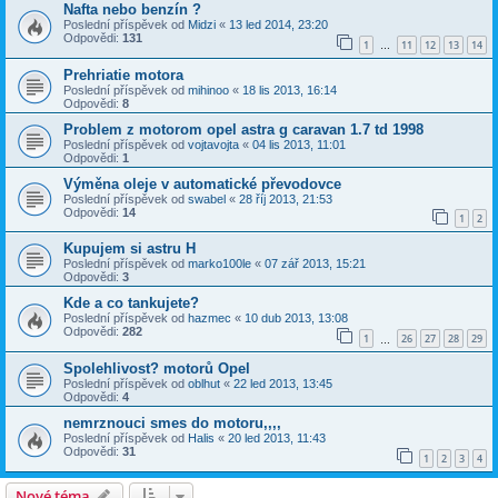
Nafta nebo benzín ?
Poslední příspěvek od
Midzi
«
13 led 2014, 23:20
Odpovědi:
131
1
11
12
13
14
…
Prehriatie motora
Poslední příspěvek od
mihinoo
«
18 lis 2013, 16:14
Odpovědi:
8
Problem z motorom opel astra g caravan 1.7 td 1998
Poslední příspěvek od
vojtavojta
«
04 lis 2013, 11:01
Odpovědi:
1
Výměna oleje v automatické převodovce
Poslední příspěvek od
swabel
«
28 říj 2013, 21:53
Odpovědi:
14
1
2
Kupujem si astru H
Poslední příspěvek od
marko100le
«
07 zář 2013, 15:21
Odpovědi:
3
Kde a co tankujete?
Poslední příspěvek od
hazmec
«
10 dub 2013, 13:08
Odpovědi:
282
1
26
27
28
29
…
Spolehlivost? motorů Opel
Poslední příspěvek od
oblhut
«
22 led 2013, 13:45
Odpovědi:
4
nemrznouci smes do motoru,,,,
Poslední příspěvek od
Halis
«
20 led 2013, 11:43
Odpovědi:
31
1
2
3
4
Nové téma