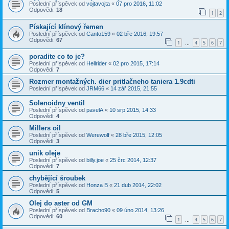
Poslední příspěvek od
vojtavojta
«
07 pro 2016, 11:02
Odpovědi:
18
1
2
Pískající klínový řemen
Poslední příspěvek od
Canto159
«
02 bře 2016, 19:57
Odpovědi:
67
1
4
5
6
7
…
poradite co to je?
Poslední příspěvek od
Hellrider
«
02 pro 2015, 17:14
Odpovědi:
7
Rozmer montažných. dier pritlačneho taniera 1.9cdti
Poslední příspěvek od
JRM66
«
14 zář 2015, 21:55
Solenoidny ventil
Poslední příspěvek od
pavelA
«
10 srp 2015, 14:33
Odpovědi:
4
Millers oil
Poslední příspěvek od
Werewolf
«
28 bře 2015, 12:05
Odpovědi:
3
unik oleje
Poslední příspěvek od
billy.joe
«
25 črc 2014, 12:37
Odpovědi:
7
chybějící šroubek
Poslední příspěvek od
Honza B
«
21 dub 2014, 22:02
Odpovědi:
5
Olej do aster od GM
Poslední příspěvek od
Bracho90
«
09 úno 2014, 13:26
Odpovědi:
60
1
4
5
6
7
…