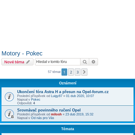
Motory - Pokec
Hledat
Pokročilé hledání
Nové téma
1
2
3
Další
57 témat
Oznámení
Ukončení fóra Astra H a přesun na Opel-forum.cz
Poslední příspěvek od
Luigy87
«
01 dub 2020, 10:07
Napsal v
Pokec
Odpovědi:
4
Srovnávač povinného ručení Opel
Poslední příspěvek od
milosh
«
23 dub 2019, 15:32
Napsal v
Od nás pro Vás
Témata