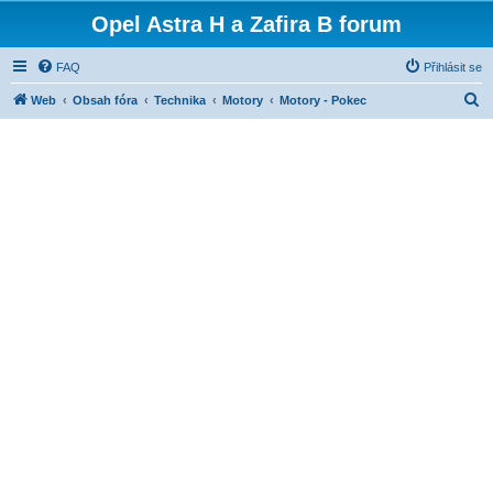
Opel Astra H a Zafira B forum
FAQ
Přihlásit se
H
Web
Obsah fóra
Technika
Motory
Motory - Pokec
l
e
d
a
t