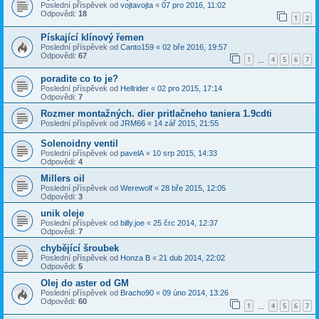
Poslední příspěvek od
vojtavojta
«
07 pro 2016, 11:02
Odpovědi:
18
1
2
Pískající klínový řemen
Poslední příspěvek od
Canto159
«
02 bře 2016, 19:57
Odpovědi:
67
1
4
5
6
7
…
poradite co to je?
Poslední příspěvek od
Hellrider
«
02 pro 2015, 17:14
Odpovědi:
7
Rozmer montažných. dier pritlačneho taniera 1.9cdti
Poslední příspěvek od
JRM66
«
14 zář 2015, 21:55
Solenoidny ventil
Poslední příspěvek od
pavelA
«
10 srp 2015, 14:33
Odpovědi:
4
Millers oil
Poslední příspěvek od
Werewolf
«
28 bře 2015, 12:05
Odpovědi:
3
unik oleje
Poslední příspěvek od
billy.joe
«
25 črc 2014, 12:37
Odpovědi:
7
chybějící šroubek
Poslední příspěvek od
Honza B
«
21 dub 2014, 22:02
Odpovědi:
5
Olej do aster od GM
Poslední příspěvek od
Bracho90
«
09 úno 2014, 13:26
Odpovědi:
60
1
4
5
6
7
…