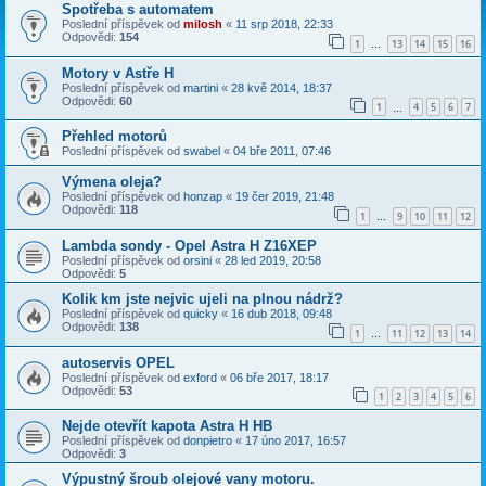
Spotřeba s automatem
Poslední příspěvek od
milosh
«
11 srp 2018, 22:33
Odpovědi:
154
1
13
14
15
16
…
Motory v Astře H
Poslední příspěvek od
martini
«
28 kvě 2014, 18:37
Odpovědi:
60
1
4
5
6
7
…
Přehled motorů
Poslední příspěvek od
swabel
«
04 bře 2011, 07:46
Výmena oleja?
Poslední příspěvek od
honzap
«
19 čer 2019, 21:48
Odpovědi:
118
1
9
10
11
12
…
Lambda sondy - Opel Astra H Z16XEP
Poslední příspěvek od
orsini
«
28 led 2019, 20:58
Odpovědi:
5
Kolik km jste nejvic ujeli na plnou nádrž?
Poslední příspěvek od
quicky
«
16 dub 2018, 09:48
Odpovědi:
138
1
11
12
13
14
…
autoservis OPEL
Poslední příspěvek od
exford
«
06 bře 2017, 18:17
Odpovědi:
53
1
2
3
4
5
6
Nejde otevřít kapota Astra H HB
Poslední příspěvek od
donpietro
«
17 úno 2017, 16:57
Odpovědi:
3
Výpustný šroub olejové vany motoru.