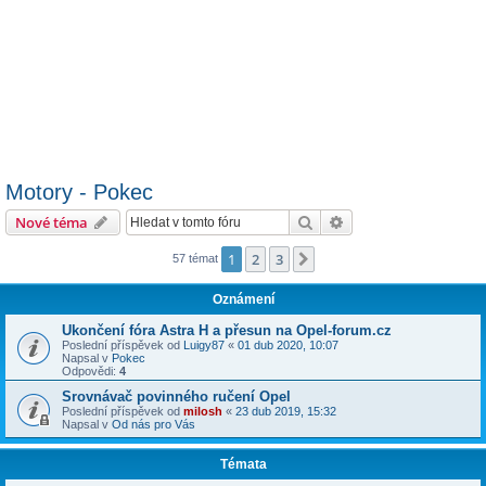
Motory - Pokec
Hledat
Pokročilé hledání
Nové téma
1
2
3
Další
57 témat
Oznámení
Ukončení fóra Astra H a přesun na Opel-forum.cz
Poslední příspěvek od
Luigy87
«
01 dub 2020, 10:07
Napsal v
Pokec
Odpovědi:
4
Srovnávač povinného ručení Opel
Poslední příspěvek od
milosh
«
23 dub 2019, 15:32
Napsal v
Od nás pro Vás
Témata