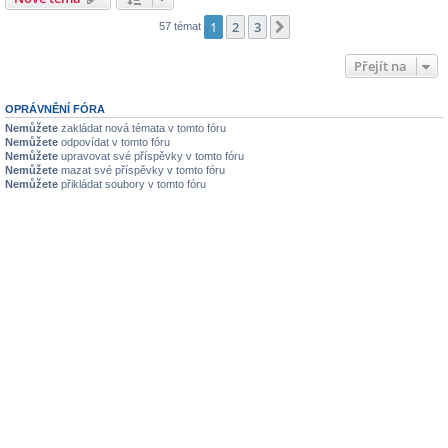
1
2
3
Další
57 témat
Přejít na
OPRÁVNĚNÍ FÓRA
Nemůžete
zakládat nová témata v tomto fóru
Nemůžete
odpovídat v tomto fóru
Nemůžete
upravovat své příspěvky v tomto fóru
Nemůžete
mazat své příspěvky v tomto fóru
Nemůžete
přikládat soubory v tomto fóru