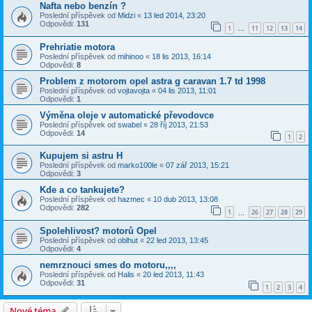
Nafta nebo benzín ?
Poslední příspěvek od
Midzi
«
13 led 2014, 23:20
Odpovědi:
131
1
11
12
13
14
…
Prehriatie motora
Poslední příspěvek od
mihinoo
«
18 lis 2013, 16:14
Odpovědi:
8
Problem z motorom opel astra g caravan 1.7 td 1998
Poslední příspěvek od
vojtavojta
«
04 lis 2013, 11:01
Odpovědi:
1
Výměna oleje v automatické převodovce
Poslední příspěvek od
swabel
«
28 říj 2013, 21:53
Odpovědi:
14
1
2
Kupujem si astru H
Poslední příspěvek od
marko100le
«
07 zář 2013, 15:21
Odpovědi:
3
Kde a co tankujete?
Poslední příspěvek od
hazmec
«
10 dub 2013, 13:08
Odpovědi:
282
1
26
27
28
29
…
Spolehlivost? motorů Opel
Poslední příspěvek od
oblhut
«
22 led 2013, 13:45
Odpovědi:
4
nemrznouci smes do motoru,,,,
Poslední příspěvek od
Halis
«
20 led 2013, 11:43
Odpovědi:
31
1
2
3
4
Nové téma