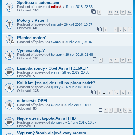
Spotřeba s automatem
Poslední příspěvek od
milosh
«
11 srp 2018, 22:33
Odpovědi:
154
1
13
14
15
16
…
Motory v Astře H
Poslední příspěvek od
martini
«
28 kvě 2014, 18:37
Odpovědi:
60
1
4
5
6
7
…
Přehled motorů
Poslední příspěvek od
swabel
«
04 bře 2011, 07:46
Výmena oleja?
Poslední příspěvek od
honzap
«
19 čer 2019, 21:48
Odpovědi:
118
1
9
10
11
12
…
Lambda sondy - Opel Astra H Z16XEP
Poslední příspěvek od
orsini
«
28 led 2019, 20:58
Odpovědi:
5
Kolik km jste nejvic ujeli na plnou nádrž?
Poslední příspěvek od
quicky
«
16 dub 2018, 09:48
Odpovědi:
138
1
11
12
13
14
…
autoservis OPEL
Poslední příspěvek od
exford
«
06 bře 2017, 18:17
Odpovědi:
53
1
2
3
4
5
6
Nejde otevřít kapota Astra H HB
Poslední příspěvek od
donpietro
«
17 úno 2017, 16:57
Odpovědi:
3
Výpustný šroub olejové vany motoru.