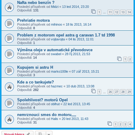
Nafta nebo benzín ?
Poslední příspěvek od
Midzi
«
13 led 2014, 23:20
Odpovědi:
131
1
11
12
13
14
…
Prehriatie motora
Poslední příspěvek od
mihinoo
«
18 lis 2013, 16:14
Odpovědi:
8
Problem z motorom opel astra g caravan 1.7 td 1998
Poslední příspěvek od
vojtavojta
«
04 lis 2013, 11:01
Odpovědi:
1
Výměna oleje v automatické převodovce
Poslední příspěvek od
swabel
«
28 říj 2013, 21:53
Odpovědi:
14
1
2
Kupujem si astru H
Poslední příspěvek od
marko100le
«
07 zář 2013, 15:21
Odpovědi:
3
Kde a co tankujete?
Poslední příspěvek od
hazmec
«
10 dub 2013, 13:08
Odpovědi:
282
1
26
27
28
29
…
Spolehlivost? motorů Opel
Poslední příspěvek od
oblhut
«
22 led 2013, 13:45
Odpovědi:
4
nemrznouci smes do motoru,,,,
Poslední příspěvek od
Halis
«
20 led 2013, 11:43
Odpovědi:
31
1
2
3
4
Nové téma