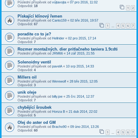
Poslední příspěvek od
vojtavojta
«
07 pro 2016, 11:02
Odpovědi:
18
1
2
Pískající klínový řemen
Poslední příspěvek od
Canto159
«
02 bře 2016, 19:57
Odpovědi:
67
1
4
5
6
7
…
poradite co to je?
Poslední příspěvek od
Hellrider
«
02 pro 2015, 17:14
Odpovědi:
7
Rozmer montažných. dier pritlačneho taniera 1.9cdti
Poslední příspěvek od
JRM66
«
14 zář 2015, 21:55
Solenoidny ventil
Poslední příspěvek od
pavelA
«
10 srp 2015, 14:33
Odpovědi:
4
Millers oil
Poslední příspěvek od
Werewolf
«
28 bře 2015, 12:05
Odpovědi:
3
unik oleje
Poslední příspěvek od
billy.joe
«
25 črc 2014, 12:37
Odpovědi:
7
chybějící šroubek
Poslední příspěvek od
Honza B
«
21 dub 2014, 22:02
Odpovědi:
5
Olej do aster od GM
Poslední příspěvek od
Bracho90
«
09 úno 2014, 13:26
Odpovědi:
60
1
4
5
6
7
…