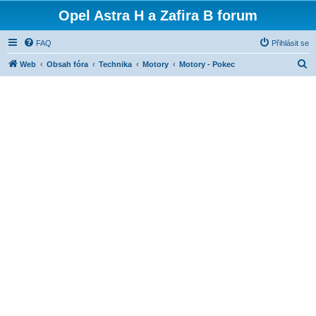
Opel Astra H a Zafira B forum
FAQ
Přihlásit se
H
Web
Obsah fóra
Technika
Motory
Motory - Pokec
l
e
d
a
t