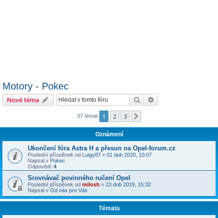
Motory - Pokec
Hledat
Pokročilé hledání
Nové téma
1
2
3
Další
57 témat
Oznámení
Ukončení fóra Astra H a přesun na Opel-forum.cz
Poslední příspěvek od
Luigy87
«
01 dub 2020, 10:07
Napsal v
Pokec
Odpovědi:
4
Srovnávač povinného ručení Opel
Poslední příspěvek od
milosh
«
23 dub 2019, 15:32
Napsal v
Od nás pro Vás
Témata