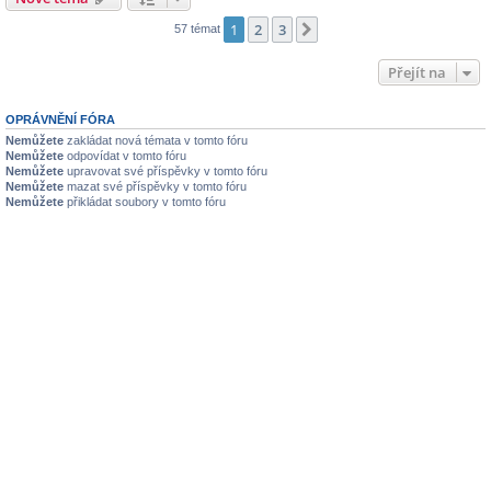
1
2
3
Další
57 témat
Přejít na
OPRÁVNĚNÍ FÓRA
Nemůžete
zakládat nová témata v tomto fóru
Nemůžete
odpovídat v tomto fóru
Nemůžete
upravovat své příspěvky v tomto fóru
Nemůžete
mazat své příspěvky v tomto fóru
Nemůžete
přikládat soubory v tomto fóru