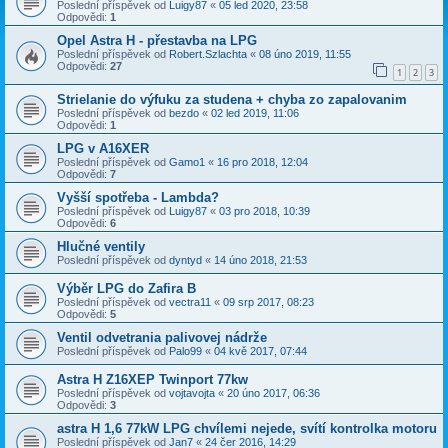
Poslední příspěvek od
Luigy87
«
05 led 2020, 23:58
Odpovědi:
1
Opel Astra H - přestavba na LPG
Poslední příspěvek od
Robert.Szlachta
«
08 úno 2019, 11:55
Odpovědi:
27
1
2
3
Strielanie do výfuku za studena + chyba zo zapalovanim
Poslední příspěvek od
bezdo
«
02 led 2019, 11:06
Odpovědi:
1
LPG v A16XER
Poslední příspěvek od
Gamo1
«
16 pro 2018, 12:04
Odpovědi:
7
Vyšší spotřeba - Lambda?
Poslední příspěvek od
Luigy87
«
03 pro 2018, 10:39
Odpovědi:
6
Hlučné ventily
Poslední příspěvek od
dyntyd
«
14 úno 2018, 21:53
Výběr LPG do Zafira B
Poslední příspěvek od
vectra11
«
09 srp 2017, 08:23
Odpovědi:
5
Ventil odvetrania palivovej nádrže
Poslední příspěvek od
Palo99
«
04 kvě 2017, 07:44
Astra H Z16XEP Twinport 77kw
Poslední příspěvek od
vojtavojta
«
20 úno 2017, 06:36
Odpovědi:
3
astra H 1,6 77kW LPG chvílemi nejede, svítí kontrolka motoru
Poslední příspěvek od
Jan7
«
24 čer 2016, 14:29