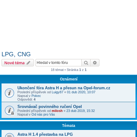
LPG, CNG
Hledat
Pokročilé hledání
Nové téma
18 témat • Stránka
1
z
1
Oznámení
Ukončení fóra Astra H a přesun na Opel-forum.cz
Poslední příspěvek od
Luigy87
«
01 dub 2020, 10:07
Napsal v
Pokec
Odpovědi:
4
Srovnávač povinného ručení Opel
Poslední příspěvek od
milosh
«
23 dub 2019, 15:32
Napsal v
Od nás pro Vás
Témata
Astra H 1.4 přestavba na LPG