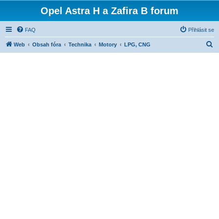
Opel Astra H a Zafira B forum
FAQ
Přihlásit se
H
Web
Obsah fóra
Technika
Motory
LPG, CNG
l
e
d
a
t