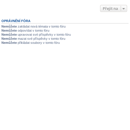
Přejít na
OPRÁVNĚNÍ FÓRA
Nemůžete
zakládat nová témata v tomto fóru
Nemůžete
odpovídat v tomto fóru
Nemůžete
upravovat své příspěvky v tomto fóru
Nemůžete
mazat své příspěvky v tomto fóru
Nemůžete
přikládat soubory v tomto fóru