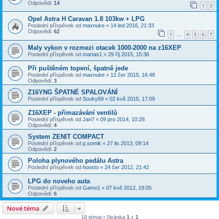
Odpovědi:
14
1
2
Opel Astra H Caravan 1.8 103kw + LPG
Poslední příspěvek od
maxnuke
«
14 led 2016, 21:33
Odpovědi:
62
1
4
5
6
7
…
Maly vykon v rozmezi otacek 1000-2000 na z16XEP
Poslední příspěvek od
martas1
«
29 říj 2015, 15:36
Při puštěném topení, špatně jede
Poslední příspěvek od
maxnuke
«
12 čer 2015, 16:48
Odpovědi:
3
Z16YNG ŠPATNÉ SPALOVÁNÍ
Poslední příspěvek od
Souky69
«
02 kvě 2015, 17:09
Z16XEP - přimazávání ventilů
Poslední příspěvek od
Jan7
«
09 pro 2014, 10:28
Odpovědi:
4
System ZENIT COMPACT
Poslední příspěvek od
p.somik
«
27 lis 2013, 09:14
Odpovědi:
2
Poloha plynového pedálu Astra
Poslední příspěvek od
hoosto
«
24 čer 2012, 21:42
LPG do noveho auta
Poslední příspěvek od
Gamo1
«
07 kvě 2012, 19:05
Odpovědi:
6
Nové téma
18 témat • Stránka
1
z
1