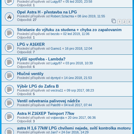
Poslední příspěvek od
Luigy87
«
05 led 2020, 23:58
Odpovědi:
1
Opel Astra H - přestavba na LPG
Poslední příspěvek od
Robert.Szlachta
«
08 úno 2019, 11:55
Odpovědi:
27
1
2
3
Strielanie do výfuku za studena + chyba zo zapalovanim
Poslední příspěvek od
bezdo
«
02 led 2019, 11:06
Odpovědi:
1
LPG v A16XER
Poslední příspěvek od
Gamo1
«
16 pro 2018, 12:04
Odpovědi:
7
Vyšší spotřeba - Lambda?
Poslední příspěvek od
Luigy87
«
03 pro 2018, 10:39
Odpovědi:
6
Hlučné ventily
Poslední příspěvek od
dyntyd
«
14 úno 2018, 21:53
Výběr LPG do Zafira B
Poslední příspěvek od
vectra11
«
09 srp 2017, 08:23
Odpovědi:
5
Ventil odvetrania palivovej nádrže
Poslední příspěvek od
Palo99
«
04 kvě 2017, 07:44
Astra H Z16XEP Twinport 77kw
Poslední příspěvek od
vojtavojta
«
20 úno 2017, 06:36
Odpovědi:
3
astra H 1,6 77kW LPG chvílemi nejede, svítí kontrolka motoru
Poslední příspěvek od
Jan7
«
24 čer 2016, 14:29