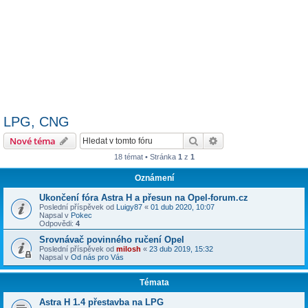
LPG, CNG
Hledat
Pokročilé hledání
Nové téma
18 témat • Stránka
1
z
1
Oznámení
Ukončení fóra Astra H a přesun na Opel-forum.cz
Poslední příspěvek od
Luigy87
«
01 dub 2020, 10:07
Napsal v
Pokec
Odpovědi:
4
Srovnávač povinného ručení Opel
Poslední příspěvek od
milosh
«
23 dub 2019, 15:32
Napsal v
Od nás pro Vás
Témata
Astra H 1.4 přestavba na LPG