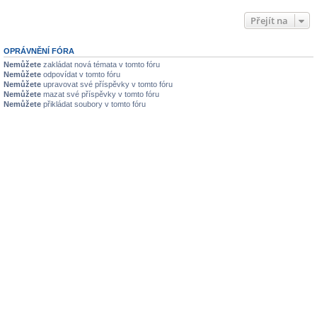
Přejít na
OPRÁVNĚNÍ FÓRA
Nemůžete
zakládat nová témata v tomto fóru
Nemůžete
odpovídat v tomto fóru
Nemůžete
upravovat své příspěvky v tomto fóru
Nemůžete
mazat své příspěvky v tomto fóru
Nemůžete
přikládat soubory v tomto fóru