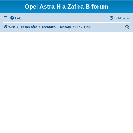
Opel Astra H a Zafira B forum
FAQ
Přihlásit se
H
Web
Obsah fóra
Technika
Motory
LPG, CNG
l
e
d
a
t