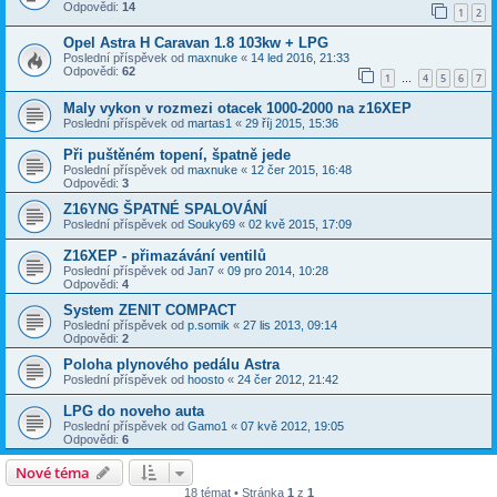
Odpovědi:
14
1
2
Opel Astra H Caravan 1.8 103kw + LPG
Poslední příspěvek od
maxnuke
«
14 led 2016, 21:33
Odpovědi:
62
1
4
5
6
7
…
Maly vykon v rozmezi otacek 1000-2000 na z16XEP
Poslední příspěvek od
martas1
«
29 říj 2015, 15:36
Při puštěném topení, špatně jede
Poslední příspěvek od
maxnuke
«
12 čer 2015, 16:48
Odpovědi:
3
Z16YNG ŠPATNÉ SPALOVÁNÍ
Poslední příspěvek od
Souky69
«
02 kvě 2015, 17:09
Z16XEP - přimazávání ventilů
Poslední příspěvek od
Jan7
«
09 pro 2014, 10:28
Odpovědi:
4
System ZENIT COMPACT
Poslední příspěvek od
p.somik
«
27 lis 2013, 09:14
Odpovědi:
2
Poloha plynového pedálu Astra
Poslední příspěvek od
hoosto
«
24 čer 2012, 21:42
LPG do noveho auta
Poslední příspěvek od
Gamo1
«
07 kvě 2012, 19:05
Odpovědi:
6
Nové téma
18 témat • Stránka
1
z
1