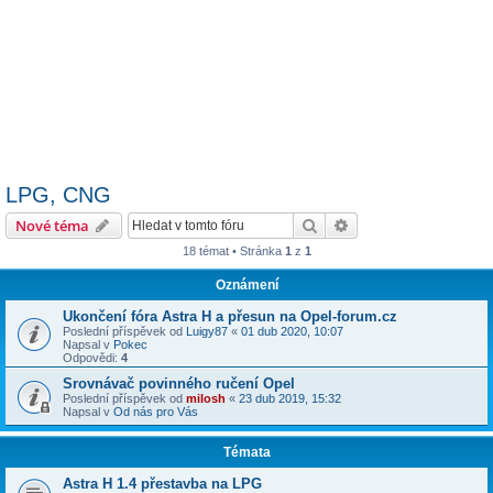
LPG, CNG
Hledat
Pokročilé hledání
Nové téma
18 témat • Stránka
1
z
1
Oznámení
Ukončení fóra Astra H a přesun na Opel-forum.cz
Poslední příspěvek od
Luigy87
«
01 dub 2020, 10:07
Napsal v
Pokec
Odpovědi:
4
Srovnávač povinného ručení Opel
Poslední příspěvek od
milosh
«
23 dub 2019, 15:32
Napsal v
Od nás pro Vás
Témata
Astra H 1.4 přestavba na LPG