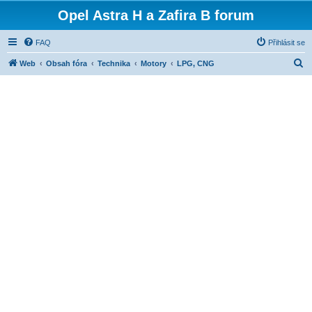
Opel Astra H a Zafira B forum
FAQ
Přihlásit se
H
Web
Obsah fóra
Technika
Motory
LPG, CNG
l
e
d
a
t