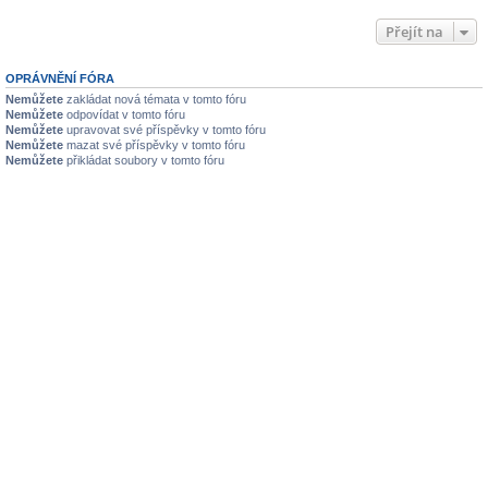
Přejít na
OPRÁVNĚNÍ FÓRA
Nemůžete
zakládat nová témata v tomto fóru
Nemůžete
odpovídat v tomto fóru
Nemůžete
upravovat své příspěvky v tomto fóru
Nemůžete
mazat své příspěvky v tomto fóru
Nemůžete
přikládat soubory v tomto fóru