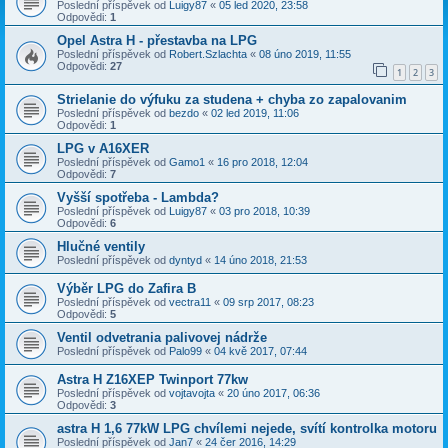
Poslední příspěvek od
Luigy87
«
05 led 2020, 23:58
Odpovědi:
1
Opel Astra H - přestavba na LPG
Poslední příspěvek od
Robert.Szlachta
«
08 úno 2019, 11:55
Odpovědi:
27
1
2
3
Strielanie do výfuku za studena + chyba zo zapalovanim
Poslední příspěvek od
bezdo
«
02 led 2019, 11:06
Odpovědi:
1
LPG v A16XER
Poslední příspěvek od
Gamo1
«
16 pro 2018, 12:04
Odpovědi:
7
Vyšší spotřeba - Lambda?
Poslední příspěvek od
Luigy87
«
03 pro 2018, 10:39
Odpovědi:
6
Hlučné ventily
Poslední příspěvek od
dyntyd
«
14 úno 2018, 21:53
Výběr LPG do Zafira B
Poslední příspěvek od
vectra11
«
09 srp 2017, 08:23
Odpovědi:
5
Ventil odvetrania palivovej nádrže
Poslední příspěvek od
Palo99
«
04 kvě 2017, 07:44
Astra H Z16XEP Twinport 77kw
Poslední příspěvek od
vojtavojta
«
20 úno 2017, 06:36
Odpovědi:
3
astra H 1,6 77kW LPG chvílemi nejede, svítí kontrolka motoru
Poslední příspěvek od
Jan7
«
24 čer 2016, 14:29