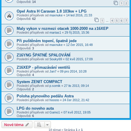
Odpovědi:
14
1
2
Opel Astra H Caravan 1.8 103kw + LPG
Poslední příspěvek od
maxnuke
«
14 led 2016, 21:33
Odpovědi:
62
1
4
5
6
7
…
Maly vykon v rozmezi otacek 1000-2000 na z16XEP
Poslední příspěvek od
martas1
«
29 říj 2015, 15:36
Při puštěném topení, špatně jede
Poslední příspěvek od
maxnuke
«
12 čer 2015, 16:48
Odpovědi:
3
Z16YNG ŠPATNÉ SPALOVÁNÍ
Poslední příspěvek od
Souky69
«
02 kvě 2015, 17:09
Z16XEP - přimazávání ventilů
Poslední příspěvek od
Jan7
«
09 pro 2014, 10:28
Odpovědi:
4
System ZENIT COMPACT
Poslední příspěvek od
p.somik
«
27 lis 2013, 09:14
Odpovědi:
2
Poloha plynového pedálu Astra
Poslední příspěvek od
hoosto
«
24 čer 2012, 21:42
LPG do noveho auta
Poslední příspěvek od
Gamo1
«
07 kvě 2012, 19:05
Odpovědi:
6
Nové téma
18 témat • Stránka
1
z
1