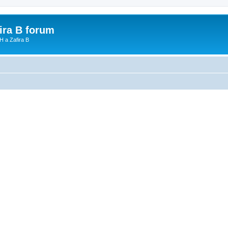
fira B forum
H a Zafira B