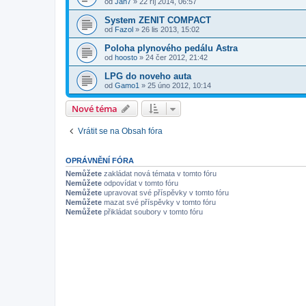
od
Jan7
»
22 říj 2014, 06:57
System ZENIT COMPACT
od
Fazol
»
26 lis 2013, 15:02
Poloha plynového pedálu Astra
od
hoosto
»
24 čer 2012, 21:42
LPG do noveho auta
od
Gamo1
»
25 úno 2012, 10:14
Nové téma
Vrátit se na Obsah fóra
OPRÁVNĚNÍ FÓRA
Nemůžete
zakládat nová témata v tomto fóru
Nemůžete
odpovídat v tomto fóru
Nemůžete
upravovat své příspěvky v tomto fóru
Nemůžete
mazat své příspěvky v tomto fóru
Nemůžete
přikládat soubory v tomto fóru