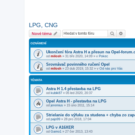
LPG, CNG
Hledat
Pokroč
Nové téma
OZNÁMENÍ
Ukončení fóra Astra H a přesun na Opel-forum.
od
milosh
»
31 bře 2020, 14:09
» v
Pokec
Srovnávač povinného ručení Opel
od
milosh
»
23 dub 2019, 15:32
» v
Od nás pro Vás
TÉMATA
Astra H 1.4 přestavba na LPG
od
kubik87
»
05 led 2020, 20:37
Opel Astra H - přestavba na LPG
od
jeremius
»
15 úno 2011, 15:14
Strielanie do výfuku za studena + chyba zo za
od
pajo99
»
28 pro 2018, 17:04
LPG v A16XER
od
Gamo1
»
27 čer 2013, 13:43