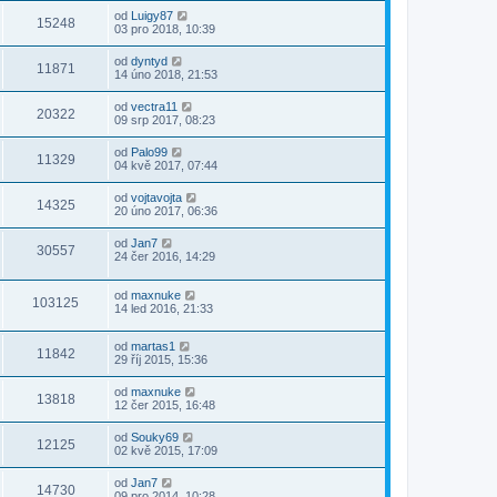
od
Luigy87
15248
03 pro 2018, 10:39
od
dyntyd
11871
14 úno 2018, 21:53
od
vectra11
20322
09 srp 2017, 08:23
od
Palo99
11329
04 kvě 2017, 07:44
od
vojtavojta
14325
20 úno 2017, 06:36
od
Jan7
30557
24 čer 2016, 14:29
od
maxnuke
103125
14 led 2016, 21:33
od
martas1
11842
29 říj 2015, 15:36
od
maxnuke
13818
12 čer 2015, 16:48
od
Souky69
12125
02 kvě 2015, 17:09
od
Jan7
14730
09 pro 2014, 10:28