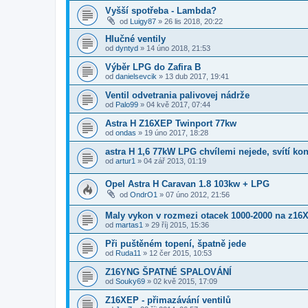
Vyšší spotřeba - Lambda?
od
Luigy87
»
26 lis 2018, 20:22
Hlučné ventily
od
dyntyd
»
14 úno 2018, 21:53
Výběr LPG do Zafira B
od
danielsevcik
»
13 dub 2017, 19:41
Ventil odvetrania palivovej nádrže
od
Palo99
»
04 kvě 2017, 07:44
Astra H Z16XEP Twinport 77kw
od
ondas
»
19 úno 2017, 18:28
astra H 1,6 77kW LPG chvílemi nejede, svítí ko
od
artur1
»
04 zář 2013, 01:19
Opel Astra H Caravan 1.8 103kw + LPG
od
OndrO1
»
07 úno 2012, 21:56
Maly vykon v rozmezi otacek 1000-2000 na z16
od
martas1
»
29 říj 2015, 15:36
Při puštěném topení, špatně jede
od
Ruda11
»
12 čer 2015, 10:53
Z16YNG ŠPATNÉ SPALOVÁNÍ
od
Souky69
»
02 kvě 2015, 17:09
Z16XEP - přimazávání ventilů