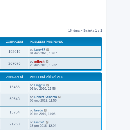
18 témat • Stránka
1
z
1
ZOBRAZENÍ
POSLEDNÍ PŘÍSPĚVEK
od
Luigy87
192616
01 dub 2020, 10:07
od
milosh
267076
23 dub 2019, 15:32
ZOBRAZENÍ
POSLEDNÍ PŘÍSPĚVEK
od
Luigy87
16466
05 led 2020, 23:58
od
Robert.Szlachta
60643
08 úno 2019, 11:55
od
bezdo
13754
02 led 2019, 11:06
od
Gamo1
21253
16 pro 2018, 12:04