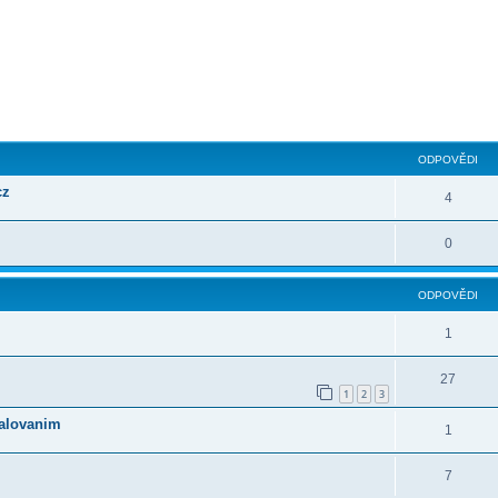
ilé hledání
ODPOVĚDI
cz
4
0
ODPOVĚDI
1
27
1
2
3
palovanim
1
7