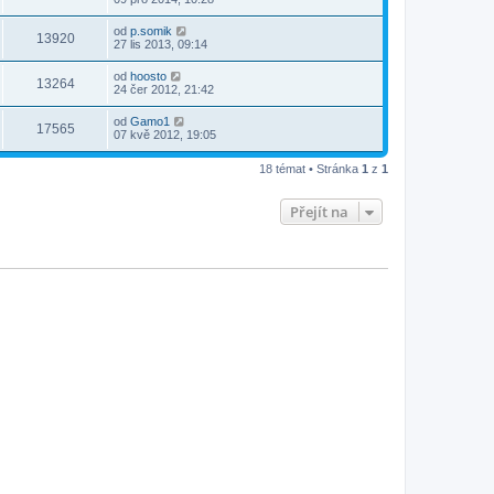
od
p.somik
13920
27 lis 2013, 09:14
od
hoosto
13264
24 čer 2012, 21:42
od
Gamo1
17565
07 kvě 2012, 19:05
18 témat • Stránka
1
z
1
Přejít na