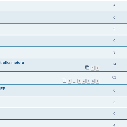
6
0
5
0
3
ntrolka motoru
14
1
2
62
1
3
4
5
6
7
…
XEP
0
3
0
4