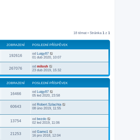
18 témat • Stránka
1
z
1
ZOBRAZENÍ
POSLEDNÍ PŘÍSPĚVEK
od
Luigy87
192616
01 dub 2020, 10:07
od
milosh
267076
23 dub 2019, 15:32
ZOBRAZENÍ
POSLEDNÍ PŘÍSPĚVEK
od
Luigy87
16466
05 led 2020, 23:58
od
Robert.Szlachta
60643
08 úno 2019, 11:55
od
bezdo
13754
02 led 2019, 11:06
od
Gamo1
21253
16 pro 2018, 12:04