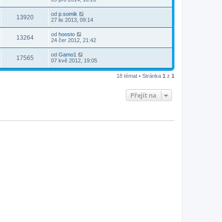
od
p.somik
13920
27 lis 2013, 09:14
od
hoosto
13264
24 čer 2012, 21:42
od
Gamo1
17565
07 kvě 2012, 19:05
18 témat • Stránka
1
z
1
Přejít na