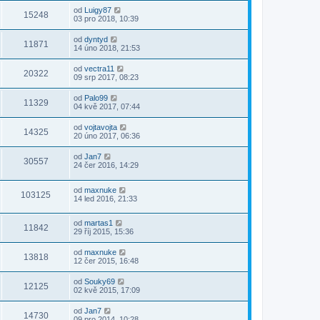
od
Luigy87
15248
03 pro 2018, 10:39
od
dyntyd
11871
14 úno 2018, 21:53
od
vectra11
20322
09 srp 2017, 08:23
od
Palo99
11329
04 kvě 2017, 07:44
od
vojtavojta
14325
20 úno 2017, 06:36
od
Jan7
30557
24 čer 2016, 14:29
od
maxnuke
103125
14 led 2016, 21:33
od
martas1
11842
29 říj 2015, 15:36
od
maxnuke
13818
12 čer 2015, 16:48
od
Souky69
12125
02 kvě 2015, 17:09
od
Jan7
14730
09 pro 2014, 10:28