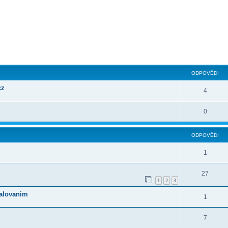
ilé hledání
ODPOVĚDI
cz
4
0
ODPOVĚDI
1
27
1
2
3
palovanim
1
7