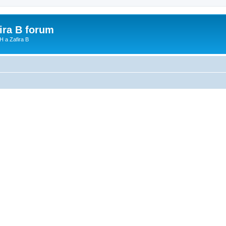
fira B forum
H a Zafira B