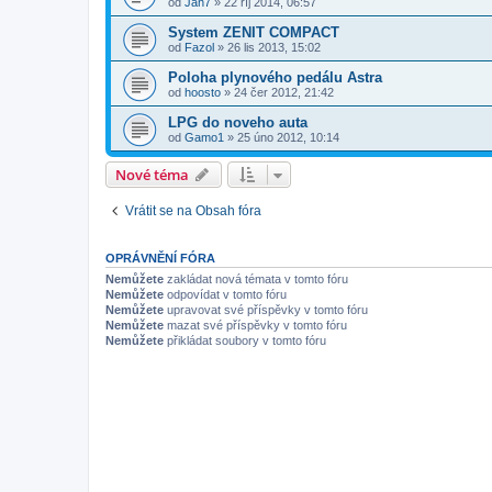
od
Jan7
»
22 říj 2014, 06:57
System ZENIT COMPACT
od
Fazol
»
26 lis 2013, 15:02
Poloha plynového pedálu Astra
od
hoosto
»
24 čer 2012, 21:42
LPG do noveho auta
od
Gamo1
»
25 úno 2012, 10:14
Nové téma
Vrátit se na Obsah fóra
OPRÁVNĚNÍ FÓRA
Nemůžete
zakládat nová témata v tomto fóru
Nemůžete
odpovídat v tomto fóru
Nemůžete
upravovat své příspěvky v tomto fóru
Nemůžete
mazat své příspěvky v tomto fóru
Nemůžete
přikládat soubory v tomto fóru