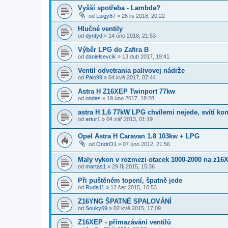
Vyšší spotřeba - Lambda?
od
Luigy87
»
26 lis 2018, 20:22
Hlučné ventily
od
dyntyd
»
14 úno 2018, 21:53
Výběr LPG do Zafira B
od
danielsevcik
»
13 dub 2017, 19:41
Ventil odvetrania palivovej nádrže
od
Palo99
»
04 kvě 2017, 07:44
Astra H Z16XEP Twinport 77kw
od
ondas
»
19 úno 2017, 18:28
astra H 1,6 77kW LPG chvílemi nejede, svítí ko
od
artur1
»
04 zář 2013, 01:19
Opel Astra H Caravan 1.8 103kw + LPG
od
OndrO1
»
07 úno 2012, 21:56
Maly vykon v rozmezi otacek 1000-2000 na z16
od
martas1
»
29 říj 2015, 15:36
Při puštěném topení, špatně jede
od
Ruda11
»
12 čer 2015, 10:53
Z16YNG ŠPATNÉ SPALOVÁNÍ
od
Souky69
»
02 kvě 2015, 17:09
Z16XEP - přimazávání ventilů