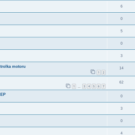
6
0
5
0
3
ntrolka motoru
14
1
2
62
1
3
4
5
6
7
…
XEP
0
3
0
4