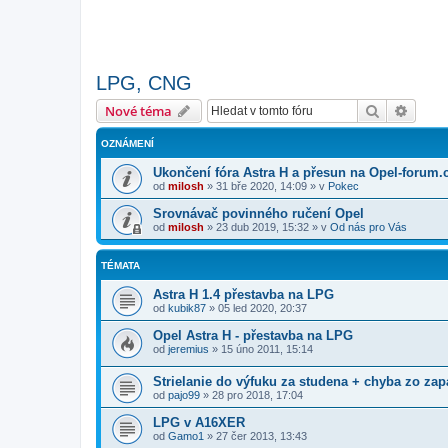
LPG, CNG
Hledat
Pokroč
Nové téma
OZNÁMENÍ
Ukončení fóra Astra H a přesun na Opel-forum.
od
milosh
»
31 bře 2020, 14:09
» v
Pokec
Srovnávač povinného ručení Opel
od
milosh
»
23 dub 2019, 15:32
» v
Od nás pro Vás
TÉMATA
Astra H 1.4 přestavba na LPG
od
kubik87
»
05 led 2020, 20:37
Opel Astra H - přestavba na LPG
od
jeremius
»
15 úno 2011, 15:14
Strielanie do výfuku za studena + chyba zo za
od
pajo99
»
28 pro 2018, 17:04
LPG v A16XER
od
Gamo1
»
27 čer 2013, 13:43