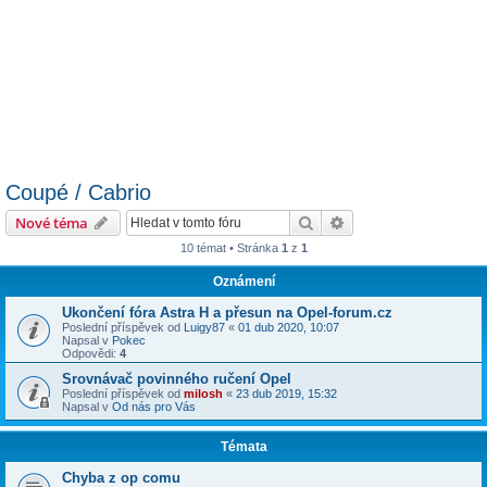
Coupé / Cabrio
Hledat
Pokročilé hledání
Nové téma
10 témat • Stránka
1
z
1
Oznámení
Ukončení fóra Astra H a přesun na Opel-forum.cz
Poslední příspěvek od
Luigy87
«
01 dub 2020, 10:07
Napsal v
Pokec
Odpovědi:
4
Srovnávač povinného ručení Opel
Poslední příspěvek od
milosh
«
23 dub 2019, 15:32
Napsal v
Od nás pro Vás
Témata
Chyba z op comu