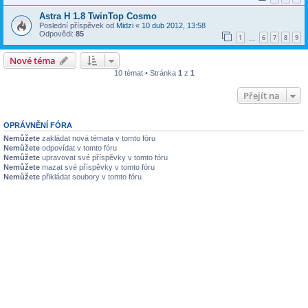
Astra H 1.8 TwinTop Cosmo
Poslední příspěvek od
Midzi
«
10 dub 2012, 13:58
Odpovědi:
85
1
6
7
8
9
…
Nové téma
10 témat • Stránka
1
z
1
Přejít na
OPRÁVNĚNÍ FÓRA
Nemůžete
zakládat nová témata v tomto fóru
Nemůžete
odpovídat v tomto fóru
Nemůžete
upravovat své příspěvky v tomto fóru
Nemůžete
mazat své příspěvky v tomto fóru
Nemůžete
přikládat soubory v tomto fóru