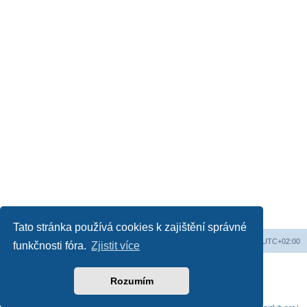
Tato stránka používá cookies k zajištění správné
Web
Obsah fóra
Všechny časy jsou v
UTC+02:00
funkčnosti fóra.
Zjistit více
Založeno na
phpBB
® Forum Software © phpBB Limited
Český překlad –
phpBB.cz
Rozumím
Soukromí
|
Podmínky