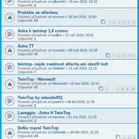
Poslední příspěvek od
alfons69
«
15 pro 2019, 18:16
Odpovědi:
2
Problém se střechou
Poslední příspěvek od
ricmund
«
30 čer 2019, 10:40
Odpovědi:
53
1
2
3
4
5
6
Astra h twintop 1,8 cosmo
Poslední příspěvek od
pollish
«
27 zář 2018, 09:22
Odpovědi:
1
Astra TT
Poslední příspěvek od
ricmund
«
08 kvě 2018, 10:28
Odpovědi:
41
1
2
3
4
5
twintop- nejde zvednout střecha ani otevřít kufr
Poslední příspěvek od
Hellrider
«
15 zář 2016, 21:15
Odpovědi:
7
TwinTop - Werewolf
Poslední příspěvek od
Werewolf
«
10 úno 2016, 15:14
Odpovědi:
91
1
7
8
9
10
…
TwinTop by xdavidoff11
Poslední příspěvek od
power2
«
06 led 2016, 11:45
Odpovědi:
2
Laveggio - Astra H TwinTop
Poslední příspěvek od
hazmec
«
31 srp 2015, 12:19
Odpovědi:
2
Defův mazel TwinTop
Poslední příspěvek od
Defender
«
28 bře 2015, 21:19
Odpovědi:
24
1
2
3