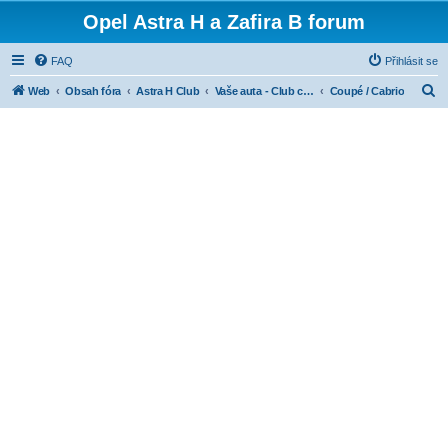
Opel Astra H a Zafira B forum
FAQ
Přihlásit se
H
Web
Obsah fóra
Astra H Club
Vaše auta - Club cars
Coupé / Cabrio
l
e
d
a
t