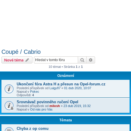
Coupé / Cabrio
Hledat
Pokročilé hledání
Nové téma
10 témat • Stránka
1
z
1
Oznámení
Ukončení fóra Astra H a přesun na Opel-forum.cz
Poslední příspěvek od
Luigy87
«
01 dub 2020, 10:07
Napsal v
Pokec
Odpovědi:
4
Srovnávač povinného ručení Opel
Poslední příspěvek od
milosh
«
23 dub 2019, 15:32
Napsal v
Od nás pro Vás
Témata
Chyba z op comu