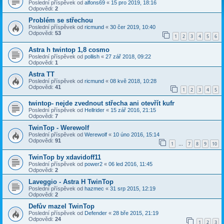
Poslední příspěvek od
alfons69
«
15 pro 2019, 18:16
Odpovědi:
2
Problém se střechou
Poslední příspěvek od
ricmund
«
30 čer 2019, 10:40
Odpovědi:
53
1
2
3
4
5
6
Astra h twintop 1,8 cosmo
Poslední příspěvek od
pollish
«
27 zář 2018, 09:22
Odpovědi:
1
Astra TT
Poslední příspěvek od
ricmund
«
08 kvě 2018, 10:28
Odpovědi:
41
1
2
3
4
5
twintop- nejde zvednout střecha ani otevřít kufr
Poslední příspěvek od
Hellrider
«
15 zář 2016, 21:15
Odpovědi:
7
TwinTop - Werewolf
Poslední příspěvek od
Werewolf
«
10 úno 2016, 15:14
Odpovědi:
91
1
7
8
9
10
…
TwinTop by xdavidoff11
Poslední příspěvek od
power2
«
06 led 2016, 11:45
Odpovědi:
2
Laveggio - Astra H TwinTop
Poslední příspěvek od
hazmec
«
31 srp 2015, 12:19
Odpovědi:
2
Defův mazel TwinTop
Poslední příspěvek od
Defender
«
28 bře 2015, 21:19
Odpovědi:
24
1
2
3