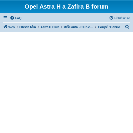
Opel Astra H a Zafira B forum
FAQ
Přihlásit se
H
Web
Obsah fóra
Astra H Club
Vaše auta - Club cars
Coupé / Cabrio
l
e
d
a
t