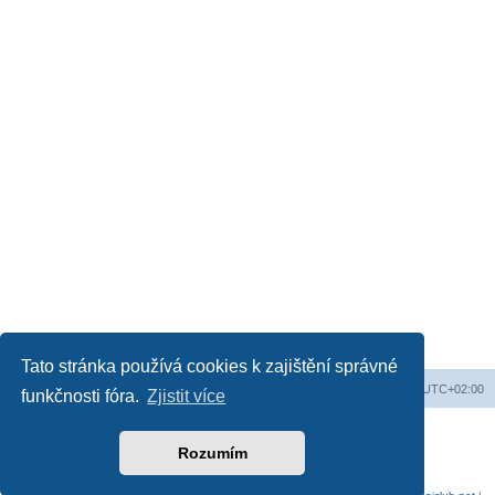
Tato stránka používá cookies k zajištění správné
Web
Obsah fóra
Všechny časy jsou v
UTC+02:00
funkčnosti fóra.
Zjistit více
Založeno na
phpBB
® Forum Software © phpBB Limited
Český překlad –
phpBB.cz
Rozumím
Soukromí
|
Podmínky