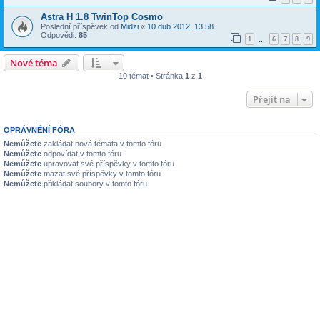
Astra H 1.8 TwinTop Cosmo
Poslední příspěvek od
Midzi
«
10 dub 2012, 13:58
Odpovědi:
85
1
6
7
8
9
…
Nové téma
10 témat • Stránka
1
z
1
Přejít na
OPRÁVNĚNÍ FÓRA
Nemůžete
zakládat nová témata v tomto fóru
Nemůžete
odpovídat v tomto fóru
Nemůžete
upravovat své příspěvky v tomto fóru
Nemůžete
mazat své příspěvky v tomto fóru
Nemůžete
přikládat soubory v tomto fóru