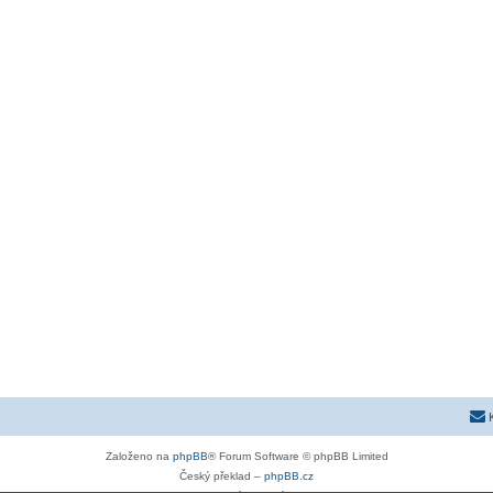
Založeno na
phpBB
® Forum Software © phpBB Limited
Český překlad –
phpBB.cz