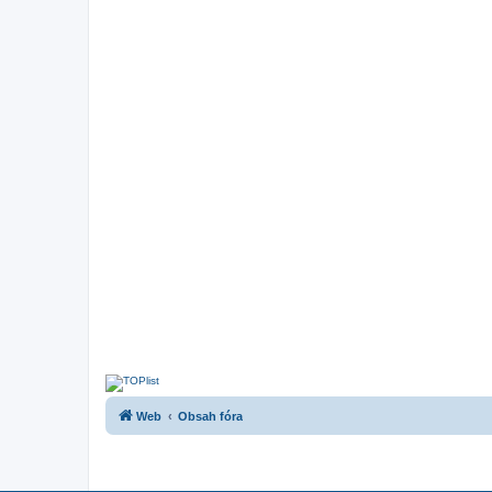
Web
Obsah fóra