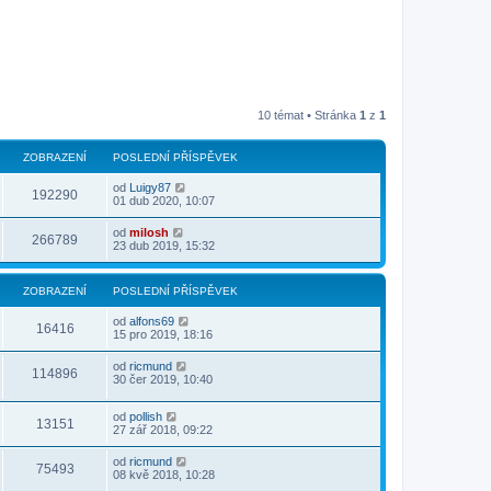
10 témat • Stránka
1
z
1
ZOBRAZENÍ
POSLEDNÍ PŘÍSPĚVEK
od
Luigy87
192290
01 dub 2020, 10:07
od
milosh
266789
23 dub 2019, 15:32
ZOBRAZENÍ
POSLEDNÍ PŘÍSPĚVEK
od
alfons69
16416
15 pro 2019, 18:16
od
ricmund
114896
30 čer 2019, 10:40
od
pollish
13151
27 zář 2018, 09:22
od
ricmund
75493
08 kvě 2018, 10:28