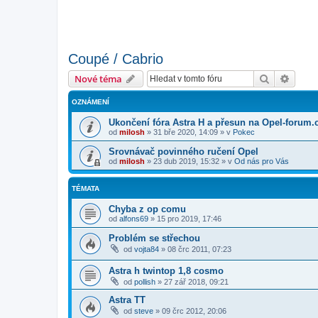
Coupé / Cabrio
Hledat
Pokroč
Nové téma
OZNÁMENÍ
Ukončení fóra Astra H a přesun na Opel-forum.
od
milosh
»
31 bře 2020, 14:09
» v
Pokec
Srovnávač povinného ručení Opel
od
milosh
»
23 dub 2019, 15:32
» v
Od nás pro Vás
TÉMATA
Chyba z op comu
od
alfons69
»
15 pro 2019, 17:46
Problém se střechou
od
vojta84
»
08 črc 2011, 07:23
Astra h twintop 1,8 cosmo
od
pollish
»
27 zář 2018, 09:21
Astra TT
od
steve
»
09 črc 2012, 20:06