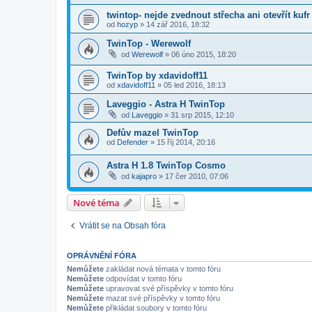
twintop- nejde zvednout střecha ani otevřít kufr
od
hozyp
»
14 zář 2016, 18:32
TwinTop - Werewolf
od
Werewolf
»
06 úno 2015, 18:20
TwinTop by xdavidoff11
od
xdavidoff11
»
05 led 2016, 18:13
Laveggio - Astra H TwinTop
od
Laveggio
»
31 srp 2015, 12:10
Defův mazel TwinTop
od
Defender
»
15 říj 2014, 20:16
Astra H 1.8 TwinTop Cosmo
od
kajapro
»
17 čer 2010, 07:06
Nové téma
Vrátit se na Obsah fóra
OPRÁVNĚNÍ FÓRA
Nemůžete
zakládat nová témata v tomto fóru
Nemůžete
odpovídat v tomto fóru
Nemůžete
upravovat své příspěvky v tomto fóru
Nemůžete
mazat své příspěvky v tomto fóru
Nemůžete
přikládat soubory v tomto fóru