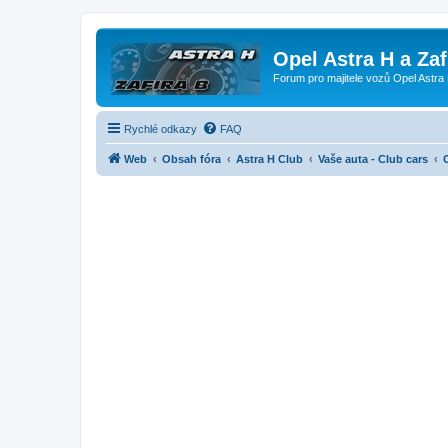
Opel Astra H a Za
Forum pro majitele vozů Opel Astra 
Rychlé odkazy
FAQ
Web
Obsah fóra
Astra H Club
Vaše auta - Club cars