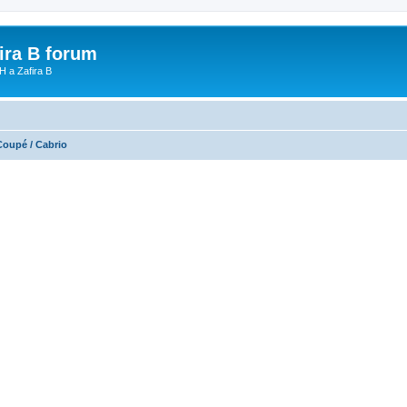
fira B forum
H a Zafira B
Coupé / Cabrio