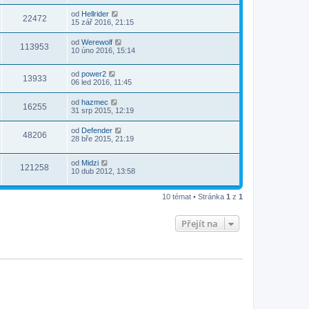
od
Hellrider
22472
15 zář 2016, 21:15
od
Werewolf
113953
10 úno 2016, 15:14
od
power2
13933
06 led 2016, 11:45
od
hazmec
16255
31 srp 2015, 12:19
od
Defender
48206
28 bře 2015, 21:19
od
Midzi
121258
10 dub 2012, 13:58
10 témat • Stránka
1
z
1
Přejít na