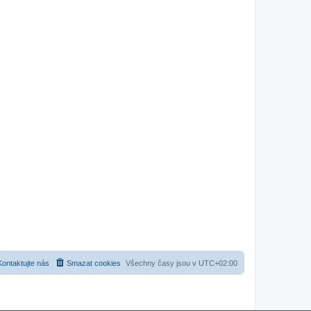
Kontaktujte nás
Smazat cookies
Všechny časy jsou v
UTC+02:00