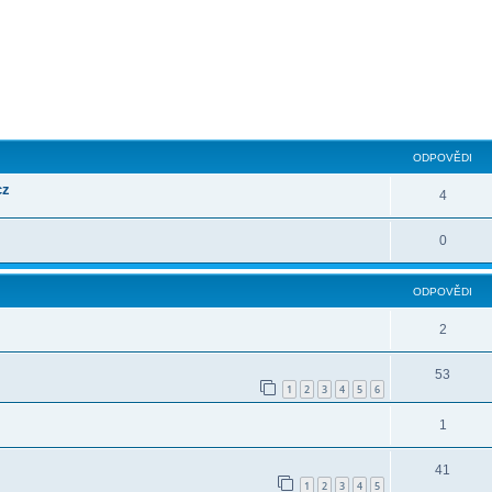
ilé hledání
ODPOVĚDI
cz
4
0
ODPOVĚDI
2
53
1
2
3
4
5
6
1
41
1
2
3
4
5