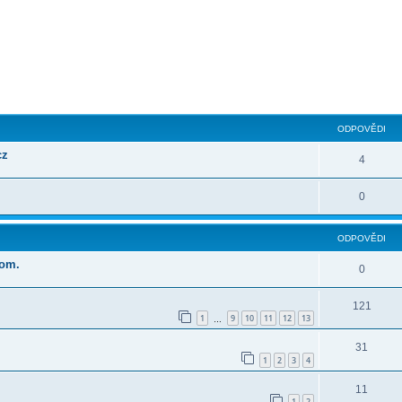
ilé hledání
ODPOVĚDI
cz
4
0
ODPOVĚDI
rom.
0
121
1
9
10
11
12
13
…
31
1
2
3
4
11
1
2