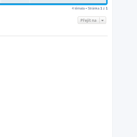
4 témata • Stránka
1
z
1
Přejít na