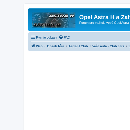
Opel Astra H a Za
Forum pro majitele vozů Opel Astra 
Rychlé odkazy
FAQ
Web
Obsah fóra
Astra H Club
Vaše auta - Club cars