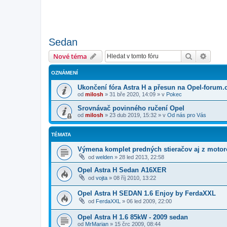
Sedan
Hledat
Pokroč
Nové téma
OZNÁMENÍ
Ukončení fóra Astra H a přesun na Opel-forum.
od
milosh
»
31 bře 2020, 14:09
» v
Pokec
Srovnávač povinného ručení Opel
od
milosh
»
23 dub 2019, 15:32
» v
Od nás pro Vás
TÉMATA
Výmena komplet predných stieračov aj z moto
od
welden
»
28 led 2013, 22:58
Opel Astra H Sedan A16XER
od
vojta
»
08 říj 2010, 13:22
Opel Astra H SEDAN 1.6 Enjoy by FerdaXXL
od
FerdaXXL
»
06 led 2009, 22:00
Opel Astra H 1.6 85kW - 2009 sedan
od
MrMarian
»
15 črc 2009, 08:44