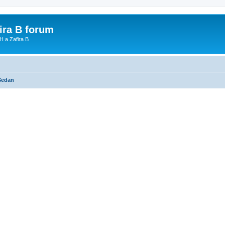
fira B forum
H a Zafira B
Sedan