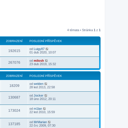
4 témata • Stránka
1
z
1
ZOBRAZENÍ
POSLEDNÍ PŘÍSPĚVEK
od
Luigy87
192615
01 dub 2020, 10:07
od
milosh
267076
23 dub 2019, 15:32
ZOBRAZENÍ
POSLEDNÍ PŘÍSPĚVEK
od
welden
18209
28 led 2013, 22:58
od
Jocker
130687
18 úno 2012, 20:11
od
m1lan
173024
22 led 2010, 15:59
od
MrMarian
137185
22 črc 2009, 07:30