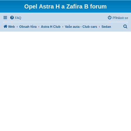
Opel Astra H a Zafira B forum
FAQ
Přihlásit se
H
Web
Obsah fóra
Astra H Club
Vaše auta - Club cars
Sedan
l
e
d
a
t