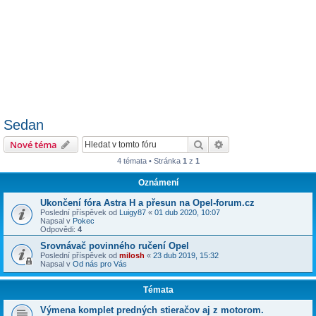
Sedan
Hledat
Pokročilé hledání
Nové téma
4 témata • Stránka
1
z
1
Oznámení
Ukončení fóra Astra H a přesun na Opel-forum.cz
Poslední příspěvek od
Luigy87
«
01 dub 2020, 10:07
Napsal v
Pokec
Odpovědi:
4
Srovnávač povinného ručení Opel
Poslední příspěvek od
milosh
«
23 dub 2019, 15:32
Napsal v
Od nás pro Vás
Témata
Výmena komplet predných stieračov aj z motorom.