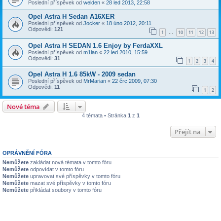
Poslední příspěvek od
welden
«
28 led 2013, 22:58
Opel Astra H Sedan A16XER
Poslední příspěvek od
Jocker
«
18 úno 2012, 20:11
Odpovědi:
121
1
10
11
12
13
…
Opel Astra H SEDAN 1.6 Enjoy by FerdaXXL
Poslední příspěvek od
m1lan
«
22 led 2010, 15:59
Odpovědi:
31
1
2
3
4
Opel Astra H 1.6 85kW - 2009 sedan
Poslední příspěvek od
MrMarian
«
22 črc 2009, 07:30
Odpovědi:
11
1
2
Nové téma
4 témata • Stránka
1
z
1
Přejít na
OPRÁVNĚNÍ FÓRA
Nemůžete
zakládat nová témata v tomto fóru
Nemůžete
odpovídat v tomto fóru
Nemůžete
upravovat své příspěvky v tomto fóru
Nemůžete
mazat své příspěvky v tomto fóru
Nemůžete
přikládat soubory v tomto fóru