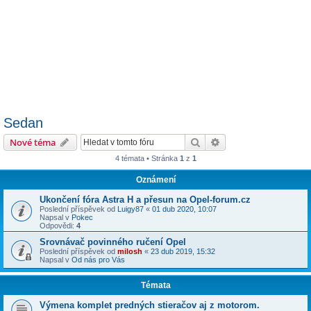
Sedan
Hledat
Pokročilé hledání
Nové téma
4 témata • Stránka
1
z
1
Oznámení
Ukončení fóra Astra H a přesun na Opel-forum.cz
Poslední příspěvek od
Luigy87
«
01 dub 2020, 10:07
Napsal v
Pokec
Odpovědi:
4
Srovnávač povinného ručení Opel
Poslední příspěvek od
milosh
«
23 dub 2019, 15:32
Napsal v
Od nás pro Vás
Témata
Výmena komplet predných stieračov aj z motorom.