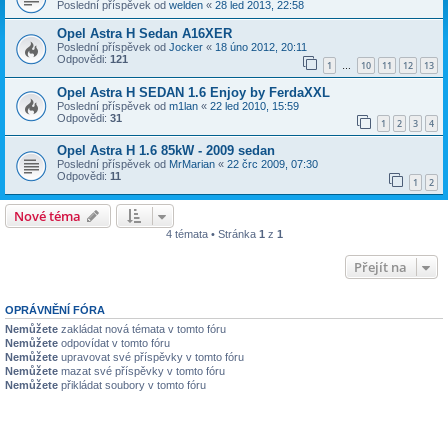
Poslední příspěvek od
welden
«
28 led 2013, 22:58
Opel Astra H Sedan A16XER
Poslední příspěvek od
Jocker
«
18 úno 2012, 20:11
Odpovědi:
121
1
10
11
12
13
…
Opel Astra H SEDAN 1.6 Enjoy by FerdaXXL
Poslední příspěvek od
m1lan
«
22 led 2010, 15:59
Odpovědi:
31
1
2
3
4
Opel Astra H 1.6 85kW - 2009 sedan
Poslední příspěvek od
MrMarian
«
22 črc 2009, 07:30
Odpovědi:
11
1
2
Nové téma
4 témata • Stránka
1
z
1
Přejít na
OPRÁVNĚNÍ FÓRA
Nemůžete
zakládat nová témata v tomto fóru
Nemůžete
odpovídat v tomto fóru
Nemůžete
upravovat své příspěvky v tomto fóru
Nemůžete
mazat své příspěvky v tomto fóru
Nemůžete
přikládat soubory v tomto fóru