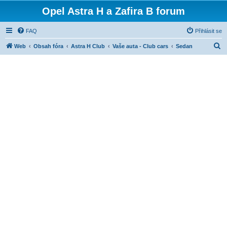
Opel Astra H a Zafira B forum
FAQ
Přihlásit se
H
Web
Obsah fóra
Astra H Club
Vaše auta - Club cars
Sedan
l
e
d
a
t