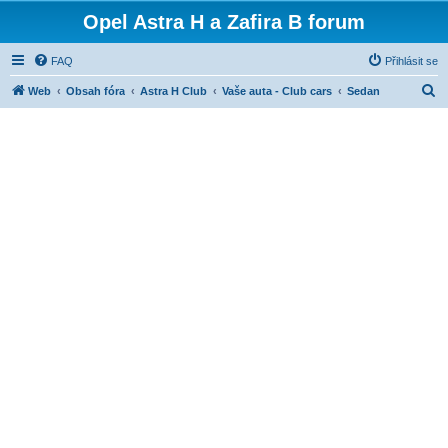
Opel Astra H a Zafira B forum
FAQ
Přihlásit se
H
Web
Obsah fóra
Astra H Club
Vaše auta - Club cars
Sedan
l
e
d
a
t