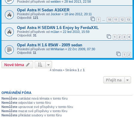
Poslední příspěvek od
welden
«
28 led 2013, 22:58
Opel Astra H Sedan A16XER
Poslední příspěvek od
Jocker
«
18 úno 2012, 20:11
Odpovědi:
121
1
10
11
12
13
…
Opel Astra H SEDAN 1.6 Enjoy by FerdaXXL
Poslední příspěvek od
m1lan
«
22 led 2010, 15:59
Odpovědi:
31
1
2
3
4
Opel Astra H 1.6 85kW - 2009 sedan
Poslední příspěvek od
MrMarian
«
22 črc 2009, 07:30
Odpovědi:
11
1
2
Nové téma
4 témata • Stránka
1
z
1
Přejít na
OPRÁVNĚNÍ FÓRA
Nemůžete
zakládat nová témata v tomto fóru
Nemůžete
odpovídat v tomto fóru
Nemůžete
upravovat své příspěvky v tomto fóru
Nemůžete
mazat své příspěvky v tomto fóru
Nemůžete
přikládat soubory v tomto fóru