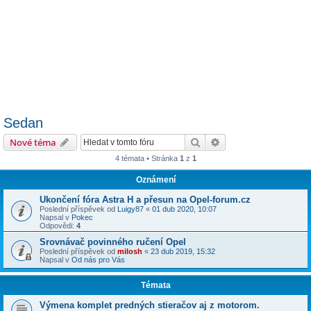
Sedan
Hledat
Pokročilé hledání
Nové téma
4 témata • Stránka
1
z
1
Oznámení
Ukončení fóra Astra H a přesun na Opel-forum.cz
Poslední příspěvek od
Luigy87
«
01 dub 2020, 10:07
Napsal v
Pokec
Odpovědi:
4
Srovnávač povinného ručení Opel
Poslední příspěvek od
milosh
«
23 dub 2019, 15:32
Napsal v
Od nás pro Vás
Témata
Výmena komplet predných stieračov aj z motorom.