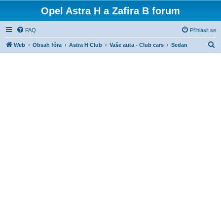
Opel Astra H a Zafira B forum
FAQ
Přihlásit se
H
Web
Obsah fóra
Astra H Club
Vaše auta - Club cars
Sedan
l
e
d
a
t