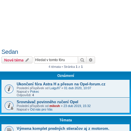
Sedan
Hledat
Pokročilé hledání
Nové téma
4 témata • Stránka
1
z
1
Oznámení
Ukončení fóra Astra H a přesun na Opel-forum.cz
Poslední příspěvek od
Luigy87
«
01 dub 2020, 10:07
Napsal v
Pokec
Odpovědi:
4
Srovnávač povinného ručení Opel
Poslední příspěvek od
milosh
«
23 dub 2019, 15:32
Napsal v
Od nás pro Vás
Témata
Výmena komplet predných stieračov aj z motorom.