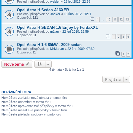
Poslední příspěvek od
welden
«
28 led 2013, 22:58
Opel Astra H Sedan A16XER
Poslední příspěvek od
Jocker
«
18 úno 2012, 20:11
Odpovědi:
121
1
10
11
12
13
…
Opel Astra H SEDAN 1.6 Enjoy by FerdaXXL
Poslední příspěvek od
m1lan
«
22 led 2010, 15:59
Odpovědi:
31
1
2
3
4
Opel Astra H 1.6 85kW - 2009 sedan
Poslední příspěvek od
MrMarian
«
22 črc 2009, 07:30
Odpovědi:
11
1
2
Nové téma
4 témata • Stránka
1
z
1
Přejít na
OPRÁVNĚNÍ FÓRA
Nemůžete
zakládat nová témata v tomto fóru
Nemůžete
odpovídat v tomto fóru
Nemůžete
upravovat své příspěvky v tomto fóru
Nemůžete
mazat své příspěvky v tomto fóru
Nemůžete
přikládat soubory v tomto fóru