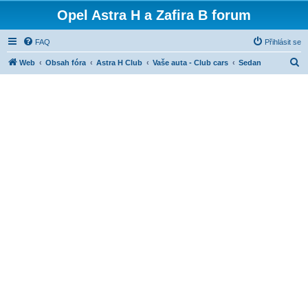
Opel Astra H a Zafira B forum
FAQ
Přihlásit se
H
Web
Obsah fóra
Astra H Club
Vaše auta - Club cars
Sedan
l
e
d
a
t