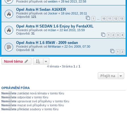
Poslední příspěvek od
welden
«
28 led 2013, 22:58
Opel Astra H Sedan A16XER
Poslední příspěvek od
Jocker
«
18 úno 2012, 20:11
Odpovědi:
121
1
10
11
12
13
…
Opel Astra H SEDAN 1.6 Enjoy by FerdaXXL
Poslední příspěvek od
m1lan
«
22 led 2010, 15:59
Odpovědi:
31
1
2
3
4
Opel Astra H 1.6 85kW - 2009 sedan
Poslední příspěvek od
MrMarian
«
22 črc 2009, 07:30
Odpovědi:
11
1
2
Nové téma
4 témata • Stránka
1
z
1
Přejít na
OPRÁVNĚNÍ FÓRA
Nemůžete
zakládat nová témata v tomto fóru
Nemůžete
odpovídat v tomto fóru
Nemůžete
upravovat své příspěvky v tomto fóru
Nemůžete
mazat své příspěvky v tomto fóru
Nemůžete
přikládat soubory v tomto fóru