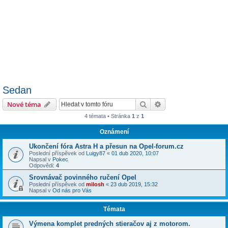
Sedan
Hledat
Pokročilé hledání
Nové téma
4 témata • Stránka
1
z
1
Oznámení
Ukončení fóra Astra H a přesun na Opel-forum.cz
Poslední příspěvek od
Luigy87
«
01 dub 2020, 10:07
Napsal v
Pokec
Odpovědi:
4
Srovnávač povinného ručení Opel
Poslední příspěvek od
milosh
«
23 dub 2019, 15:32
Napsal v
Od nás pro Vás
Témata
Výmena komplet predných stieračov aj z motorom.