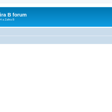
fira B forum
H a Zafira B