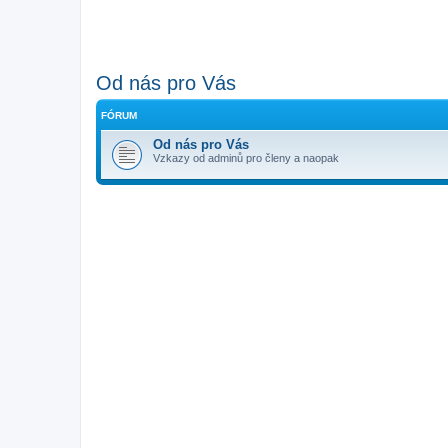
Od nás pro Vás
FÓRUM
Od nás pro Vás
Vzkazy od adminů pro členy a naopak