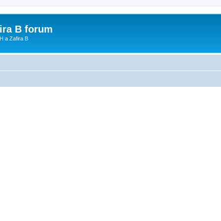
fira B forum
H a Zafira B