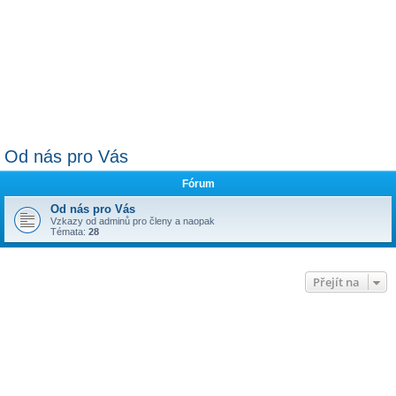
Od nás pro Vás
Fórum
Od nás pro Vás
Vzkazy od adminů pro členy a naopak
Témata:
28
Přejít na