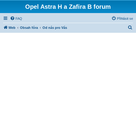
Opel Astra H a Zafira B forum
FAQ
Přihlásit se
H
Web
Obsah fóra
Od nás pro Vás
l
e
d
a
t