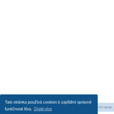
Tato stránka používá cookies k zajištění správné
Web
Obsah fóra
Všechny časy jsou v
UTC+02:00
funkčnosti fóra.
Zjistit více