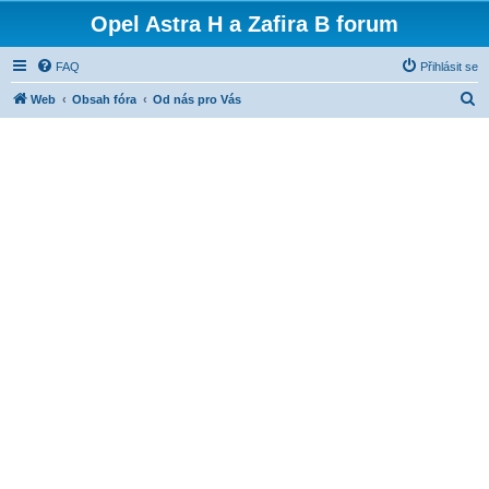
Opel Astra H a Zafira B forum
FAQ
Přihlásit se
H
Web
Obsah fóra
Od nás pro Vás
l
e
d
a
t