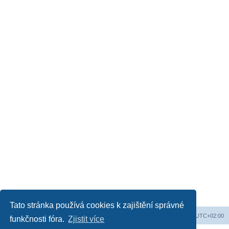
Tato stránka používá cookies k zajištění správné
Web
Obsah fóra
Všechny časy jsou v
UTC+02:00
funkčnosti fóra.
Zjistit více