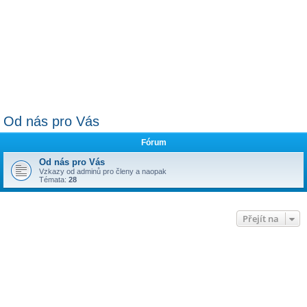
Od nás pro Vás
Fórum
Od nás pro Vás
Vzkazy od adminů pro členy a naopak
Témata:
28
Přejít na