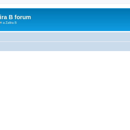
fira B forum
H a Zafira B