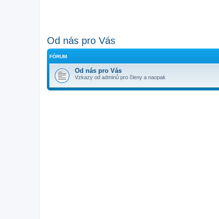
Od nás pro Vás
FÓRUM
Od nás pro Vás
Vzkazy od adminů pro členy a naopak