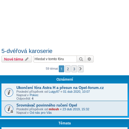
5-dvéřová karoserie
Hledat
Pokročilé hledání
Nové téma
1
2
3
Další
59 témat
Oznámení
Ukončení fóra Astra H a přesun na Opel-forum.cz
Poslední příspěvek od
Luigy87
«
01 dub 2020, 10:07
Napsal v
Pokec
Odpovědi:
4
Srovnávač povinného ručení Opel
Poslední příspěvek od
milosh
«
23 dub 2019, 15:32
Napsal v
Od nás pro Vás
Témata