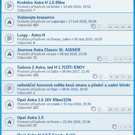
Krokeho Astra H 1.6 85kw
Poslední příspěvek od
Kroke
«
14 bře 2019, 19:52
Odpovědi:
7
Vojtavojta krasavice
Poslední příspěvek od
vojtavojta
«
17 kvě 2018, 09:48
Odpovědi:
657
1
63
64
65
66
…
Luigy - Astra H
Poslední příspěvek od
Dusan_zafira
«
05 dub 2018, 10:03
Odpovědi:
8
Jourova Astra Classic III. A16XER
Poslední příspěvek od
jour
«
08 led 2018, 23:30
Odpovědi:
71
1
5
6
7
8
…
Sašova 2 Astra, ted H 1.7CDTi ENOY
Poslední příspěvek od
Saša
«
08 bře 2017, 21:45
Odpovědi:
115
1
9
10
11
12
…
nefunkční koncová světla kevá strana a přední a zadní blinkr
Poslední příspěvek od
Stan.
«
08 lis 2016, 18:42
Odpovědi:
1
Opel Astra 1.6 16V 85kw/115k
Poslední příspěvek od
zralok
«
31 srp 2016, 20:39
Odpovědi:
227
1
20
21
22
23
…
Opel Astra 1.9
Poslední příspěvek od
Komo
«
21 bře 2016, 22:06
Odpovědi:
27
1
2
3