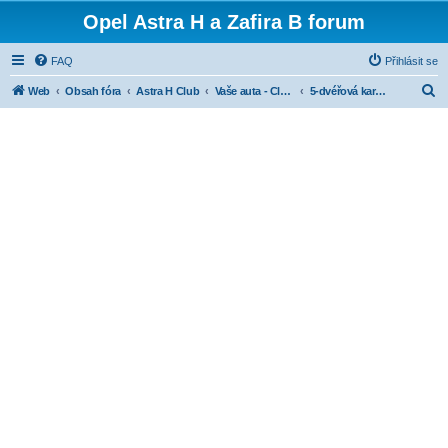
Opel Astra H a Zafira B forum
FAQ
Přihlásit se
H
Web
Obsah fóra
Astra H Club
Vaše auta - Club cars
5-dvéřová karoserie
l
e
d
a
t