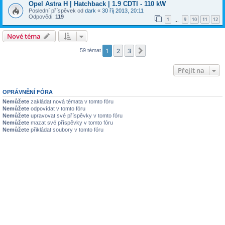
Opel Astra H | Hatchback | 1.9 CDTI - 110 kW
Poslední příspěvek od
dark
«
30 říj 2013, 20:11
Odpovědi:
119
1
9
10
11
12
…
Nové téma
1
2
3
Další
59 témat
Přejít na
OPRÁVNĚNÍ FÓRA
Nemůžete
zakládat nová témata v tomto fóru
Nemůžete
odpovídat v tomto fóru
Nemůžete
upravovat své příspěvky v tomto fóru
Nemůžete
mazat své příspěvky v tomto fóru
Nemůžete
přikládat soubory v tomto fóru