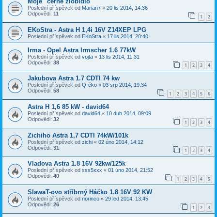
Moje "černé zlobidlo"
Poslední příspěvek od
Marian7
«
20 lis 2014, 14:36
Odpovědi:
11
1
2
EKoStra - Astra H 1,4i 16V Z14XEP LPG
Poslední příspěvek od
EKoStra
«
17 lis 2014, 20:40
Irma - Opel Astra Irmscher 1.6 77kW
Poslední příspěvek od
vojta
«
13 lis 2014, 11:31
Odpovědi:
38
1
2
3
4
Jakubova Astra 1.7 CDTI 74 kw
Poslední příspěvek od
Q-čko
«
03 srp 2014, 19:34
Odpovědi:
58
1
2
3
4
5
6
Astra H 1,6 85 kW - david64
Poslední příspěvek od
david64
«
10 dub 2014, 09:09
Odpovědi:
32
1
2
3
4
Zichiho Astra 1,7 CDTI 74kW/101k
Poslední příspěvek od
zichi
«
02 úno 2014, 14:12
Odpovědi:
31
1
2
3
4
Vladova Astra 1.8 16V 92kw/125k
Poslední příspěvek od
sss5xxx
«
01 úno 2014, 21:52
Odpovědi:
40
1
2
3
4
5
SlawaT-ovo stříbrný Háčko 1.8 16V 92 KW
Poslední příspěvek od
norinco
«
29 led 2014, 13:45
Odpovědi:
26
1
2
3