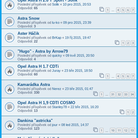
Opel Astra H 2.0 T Sport - Solik
Poslední příspěvek od
Solik
«
10 pro 2015, 20:53
Odpovědi:
65
1
4
5
6
7
…
Astra Snow
Poslední příspěvek od
lu-ko
«
09 pro 2015, 23:39
Odpovědi:
3
Aster Háčik
Poslední příspěvek od
BrKap
«
19 říj 2015, 19:47
Odpovědi:
22
1
2
3
"Hugo" - Astra by Arrow79
Poslední příspěvek od
quicky
«
09 kvě 2015, 20:50
Odpovědi:
4
Opel Astra H 1.7 CDTi
Poslední příspěvek od
Juray
«
23 bře 2015, 18:50
Odpovědi:
60
1
4
5
6
7
…
Kamarádka Astra
Poslední příspěvek od
Nerez
«
23 bře 2015, 01:47
Odpovědi:
330
1
31
32
33
34
…
Opel Astra H 1,9 CDTI COSMO
Poslední příspěvek od
Stanley78
«
22 bře 2015, 16:20
Odpovědi:
13
1
2
Dankina "astricka"
Poslední příspěvek od
jour
«
08 led 2015, 14:37
Odpovědi:
123
1
10
11
12
13
…