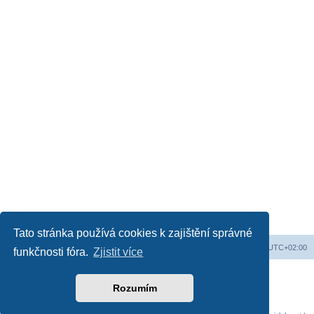
Tato stránka používá cookies k zajištění správné
Web
Obsah fóra
Všechny časy jsou v
UTC+02:00
funkčnosti fóra.
Zjistit více
Založeno na
phpBB
® Forum Software © phpBB Limited
Český překlad –
phpBB.cz
Rozumím
Soukromí
|
Podmínky