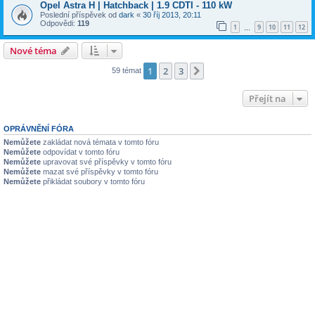
Opel Astra H | Hatchback | 1.9 CDTI - 110 kW
Poslední příspěvek od
dark
«
30 říj 2013, 20:11
Odpovědi:
119
1
9
10
11
12
…
Nové téma
1
2
3
Další
59 témat
Přejít na
OPRÁVNĚNÍ FÓRA
Nemůžete
zakládat nová témata v tomto fóru
Nemůžete
odpovídat v tomto fóru
Nemůžete
upravovat své příspěvky v tomto fóru
Nemůžete
mazat své příspěvky v tomto fóru
Nemůžete
přikládat soubory v tomto fóru