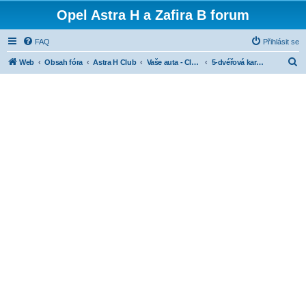
Opel Astra H a Zafira B forum
FAQ
Přihlásit se
H
Web
Obsah fóra
Astra H Club
Vaše auta - Club cars
5-dvéřová karoserie
l
e
d
a
t