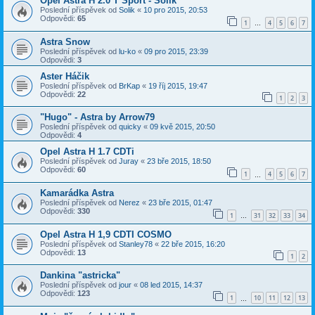
Opel Astra H 2.0 T Sport - Solik
Poslední příspěvek od
Solik
«
10 pro 2015, 20:53
Odpovědi:
65
1
4
5
6
7
…
Astra Snow
Poslední příspěvek od
lu-ko
«
09 pro 2015, 23:39
Odpovědi:
3
Aster Háčik
Poslední příspěvek od
BrKap
«
19 říj 2015, 19:47
Odpovědi:
22
1
2
3
"Hugo" - Astra by Arrow79
Poslední příspěvek od
quicky
«
09 kvě 2015, 20:50
Odpovědi:
4
Opel Astra H 1.7 CDTi
Poslední příspěvek od
Juray
«
23 bře 2015, 18:50
Odpovědi:
60
1
4
5
6
7
…
Kamarádka Astra
Poslední příspěvek od
Nerez
«
23 bře 2015, 01:47
Odpovědi:
330
1
31
32
33
34
…
Opel Astra H 1,9 CDTI COSMO
Poslední příspěvek od
Stanley78
«
22 bře 2015, 16:20
Odpovědi:
13
1
2
Dankina "astricka"
Poslední příspěvek od
jour
«
08 led 2015, 14:37
Odpovědi:
123
1
10
11
12
13
…