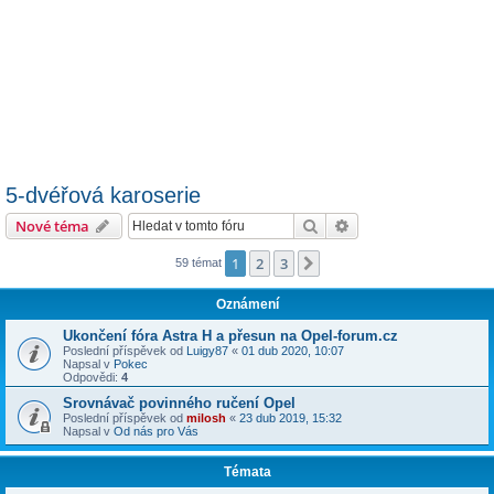
5-dvéřová karoserie
Hledat
Pokročilé hledání
Nové téma
1
2
3
Další
59 témat
Oznámení
Ukončení fóra Astra H a přesun na Opel-forum.cz
Poslední příspěvek od
Luigy87
«
01 dub 2020, 10:07
Napsal v
Pokec
Odpovědi:
4
Srovnávač povinného ručení Opel
Poslední příspěvek od
milosh
«
23 dub 2019, 15:32
Napsal v
Od nás pro Vás
Témata