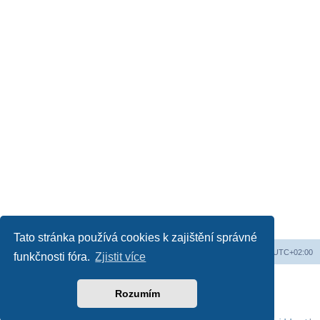
Tato stránka používá cookies k zajištění správné
Web
Obsah fóra
Všechny časy jsou v
UTC+02:00
funkčnosti fóra.
Zjistit více
Založeno na
phpBB
® Forum Software © phpBB Limited
Český překlad –
phpBB.cz
Rozumím
Soukromí
|
Podmínky