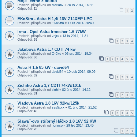
Moje "černé zlobidlo"
Poslední příspěvek od
Marian7
«
20 lis 2014, 14:36
Odpovědi:
11
1
2
EKoStra - Astra H 1,4i 16V Z14XEP LPG
Poslední příspěvek od
EKoStra
«
17 lis 2014, 20:40
Irma - Opel Astra Irmscher 1.6 77kW
Poslední příspěvek od
vojta
«
13 lis 2014, 11:31
Odpovědi:
38
1
2
3
4
Jakubova Astra 1.7 CDTI 74 kw
Poslední příspěvek od
Q-čko
«
03 srp 2014, 19:34
Odpovědi:
58
1
2
3
4
5
6
Astra H 1,6 85 kW - david64
Poslední příspěvek od
david64
«
10 dub 2014, 09:09
Odpovědi:
32
1
2
3
4
Zichiho Astra 1,7 CDTI 74kW/101k
Poslední příspěvek od
zichi
«
02 úno 2014, 14:12
Odpovědi:
31
1
2
3
4
Vladova Astra 1.8 16V 92kw/125k
Poslední příspěvek od
sss5xxx
«
01 úno 2014, 21:52
Odpovědi:
40
1
2
3
4
5
SlawaT-ovo stříbrný Háčko 1.8 16V 92 KW
Poslední příspěvek od
norinco
«
29 led 2014, 13:45
Odpovědi:
26
1
2
3