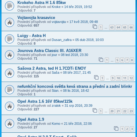
Krokeho Astra H 1.6 85kw
Poslední příspěvek od
Kroke
«
14 bře 2019, 19:52
Odpovědi:
7
Vojtavojta krasavice
Poslední příspěvek od
vojtavojta
«
17 kvě 2018, 09:48
Odpovědi:
657
1
63
64
65
66
…
Luigy - Astra H
Poslední příspěvek od
Dusan_zafira
«
05 dub 2018, 10:03
Odpovědi:
8
Jourova Astra Classic III. A16XER
Poslední příspěvek od
jour
«
08 led 2018, 23:30
Odpovědi:
71
1
5
6
7
8
…
Sašova 2 Astra, ted H 1.7CDTi ENOY
Poslední příspěvek od
Saša
«
08 bře 2017, 21:45
Odpovědi:
115
1
9
10
11
12
…
nefunkční koncová světla kevá strana a přední a zadní blinkr
Poslední příspěvek od
Stan.
«
08 lis 2016, 18:42
Odpovědi:
1
Opel Astra 1.6 16V 85kw/115k
Poslední příspěvek od
zralok
«
31 srp 2016, 20:39
Odpovědi:
227
1
20
21
22
23
…
Opel Astra 1.9
Poslední příspěvek od
Komo
«
21 bře 2016, 22:06
Odpovědi:
27
1
2
3