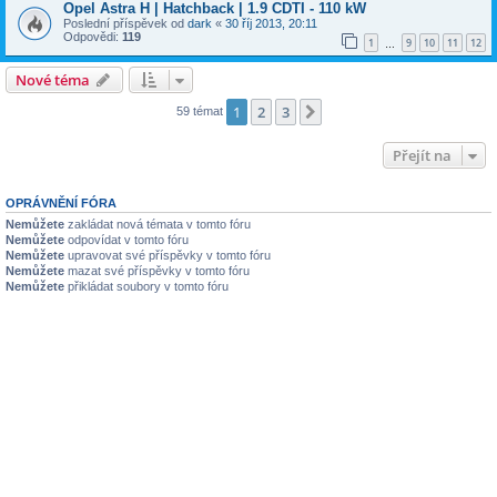
Opel Astra H | Hatchback | 1.9 CDTI - 110 kW
Poslední příspěvek od
dark
«
30 říj 2013, 20:11
Odpovědi:
119
1
9
10
11
12
…
Nové téma
1
2
3
Další
59 témat
Přejít na
OPRÁVNĚNÍ FÓRA
Nemůžete
zakládat nová témata v tomto fóru
Nemůžete
odpovídat v tomto fóru
Nemůžete
upravovat své příspěvky v tomto fóru
Nemůžete
mazat své příspěvky v tomto fóru
Nemůžete
přikládat soubory v tomto fóru