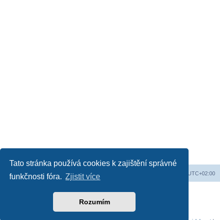
Tato stránka používá cookies k zajištění správné
Web
Obsah fóra
Všechny časy jsou v
UTC+02:00
funkčnosti fóra.
Zjistit více
Založeno na
phpBB
® Forum Software © phpBB Limited
Český překlad –
phpBB.cz
Rozumím
Soukromí
|
Podmínky