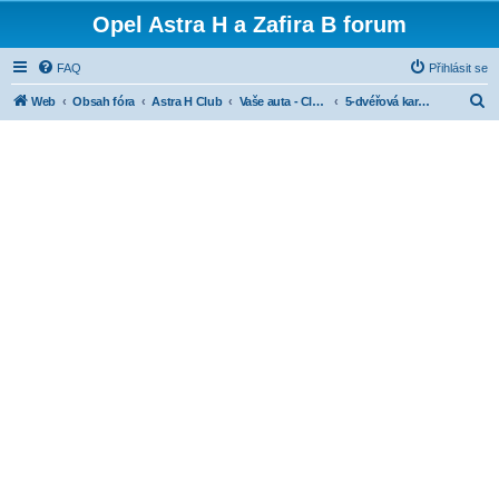
Opel Astra H a Zafira B forum
FAQ
Přihlásit se
H
Web
Obsah fóra
Astra H Club
Vaše auta - Club cars
5-dvéřová karoserie
l
e
d
a
t