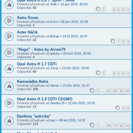
Opel Astra H 2.0 T Sport - Solik
Poslední příspěvek od
Solik
«
10 pro 2015, 20:53
Odpovědi:
65
1
4
5
6
7
…
Astra Snow
Poslední příspěvek od
lu-ko
«
09 pro 2015, 23:39
Odpovědi:
3
Aster Háčik
Poslední příspěvek od
BrKap
«
19 říj 2015, 19:47
Odpovědi:
22
1
2
3
"Hugo" - Astra by Arrow79
Poslední příspěvek od
quicky
«
09 kvě 2015, 20:50
Odpovědi:
4
Opel Astra H 1.7 CDTi
Poslední příspěvek od
Juray
«
23 bře 2015, 18:50
Odpovědi:
60
1
4
5
6
7
…
Kamarádka Astra
Poslední příspěvek od
Nerez
«
23 bře 2015, 01:47
Odpovědi:
330
1
31
32
33
34
…
Opel Astra H 1,9 CDTI COSMO
Poslední příspěvek od
Stanley78
«
22 bře 2015, 16:20
Odpovědi:
13
1
2
Dankina "astricka"
Poslední příspěvek od
jour
«
08 led 2015, 14:37
Odpovědi:
123
1
10
11
12
13
…