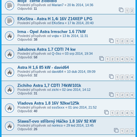
Moje "černé zlobidlo"
Poslední příspěvek od
Marian7
«
20 lis 2014, 14:36
Odpovědi:
11
1
2
EKoStra - Astra H 1,4i 16V Z14XEP LPG
Poslední příspěvek od
EKoStra
«
17 lis 2014, 20:40
Irma - Opel Astra Irmscher 1.6 77kW
Poslední příspěvek od
vojta
«
13 lis 2014, 11:31
Odpovědi:
38
1
2
3
4
Jakubova Astra 1.7 CDTI 74 kw
Poslední příspěvek od
Q-čko
«
03 srp 2014, 19:34
Odpovědi:
58
1
2
3
4
5
6
Astra H 1,6 85 kW - david64
Poslední příspěvek od
david64
«
10 dub 2014, 09:09
Odpovědi:
32
1
2
3
4
Zichiho Astra 1,7 CDTI 74kW/101k
Poslední příspěvek od
zichi
«
02 úno 2014, 14:12
Odpovědi:
31
1
2
3
4
Vladova Astra 1.8 16V 92kw/125k
Poslední příspěvek od
sss5xxx
«
01 úno 2014, 21:52
Odpovědi:
40
1
2
3
4
5
SlawaT-ovo stříbrný Háčko 1.8 16V 92 KW
Poslední příspěvek od
norinco
«
29 led 2014, 13:45
Odpovědi:
26
1
2
3