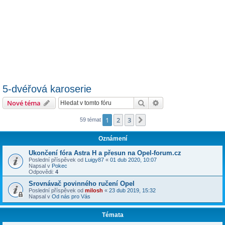
5-dvéřová karoserie
Hledat
Pokročilé hledání
Nové téma
1
2
3
Další
59 témat
Oznámení
Ukončení fóra Astra H a přesun na Opel-forum.cz
Poslední příspěvek od
Luigy87
«
01 dub 2020, 10:07
Napsal v
Pokec
Odpovědi:
4
Srovnávač povinného ručení Opel
Poslední příspěvek od
milosh
«
23 dub 2019, 15:32
Napsal v
Od nás pro Vás
Témata