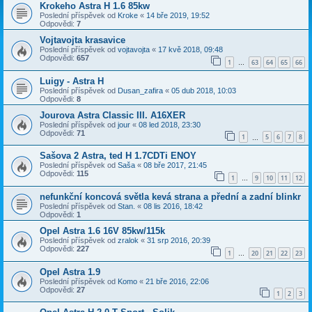
Krokeho Astra H 1.6 85kw
Poslední příspěvek od
Kroke
«
14 bře 2019, 19:52
Odpovědi:
7
Vojtavojta krasavice
Poslední příspěvek od
vojtavojta
«
17 kvě 2018, 09:48
Odpovědi:
657
1
63
64
65
66
…
Luigy - Astra H
Poslední příspěvek od
Dusan_zafira
«
05 dub 2018, 10:03
Odpovědi:
8
Jourova Astra Classic III. A16XER
Poslední příspěvek od
jour
«
08 led 2018, 23:30
Odpovědi:
71
1
5
6
7
8
…
Sašova 2 Astra, ted H 1.7CDTi ENOY
Poslední příspěvek od
Saša
«
08 bře 2017, 21:45
Odpovědi:
115
1
9
10
11
12
…
nefunkční koncová světla kevá strana a přední a zadní blinkr
Poslední příspěvek od
Stan.
«
08 lis 2016, 18:42
Odpovědi:
1
Opel Astra 1.6 16V 85kw/115k
Poslední příspěvek od
zralok
«
31 srp 2016, 20:39
Odpovědi:
227
1
20
21
22
23
…
Opel Astra 1.9
Poslední příspěvek od
Komo
«
21 bře 2016, 22:06
Odpovědi:
27
1
2
3