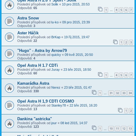
Opel Astra H 2.0 T Sport - Solik
Poslední příspěvek od
Solik
«
10 pro 2015, 20:53
Odpovědi:
65
1
4
5
6
7
…
Astra Snow
Poslední příspěvek od
lu-ko
«
09 pro 2015, 23:39
Odpovědi:
3
Aster Háčik
Poslední příspěvek od
BrKap
«
19 říj 2015, 19:47
Odpovědi:
22
1
2
3
"Hugo" - Astra by Arrow79
Poslední příspěvek od
quicky
«
09 kvě 2015, 20:50
Odpovědi:
4
Opel Astra H 1.7 CDTi
Poslední příspěvek od
Juray
«
23 bře 2015, 18:50
Odpovědi:
60
1
4
5
6
7
…
Kamarádka Astra
Poslední příspěvek od
Nerez
«
23 bře 2015, 01:47
Odpovědi:
330
1
31
32
33
34
…
Opel Astra H 1,9 CDTI COSMO
Poslední příspěvek od
Stanley78
«
22 bře 2015, 16:20
Odpovědi:
13
1
2
Dankina "astricka"
Poslední příspěvek od
jour
«
08 led 2015, 14:37
Odpovědi:
123
1
10
11
12
13
…