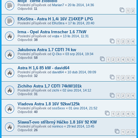
Moje "černé zlobidlo"
Poslední příspěvek od
Marian7
«
20 lis 2014, 14:36
Odpovědi:
11
1
2
EKoStra - Astra H 1,4i 16V Z14XEP LPG
Poslední příspěvek od
EKoStra
«
17 lis 2014, 20:40
Irma - Opel Astra Irmscher 1.6 77kW
Poslední příspěvek od
vojta
«
13 lis 2014, 11:31
Odpovědi:
38
1
2
3
4
Jakubova Astra 1.7 CDTI 74 kw
Poslední příspěvek od
Q-čko
«
03 srp 2014, 19:34
Odpovědi:
58
1
2
3
4
5
6
Astra H 1,6 85 kW - david64
Poslední příspěvek od
david64
«
10 dub 2014, 09:09
Odpovědi:
32
1
2
3
4
Zichiho Astra 1,7 CDTI 74kW/101k
Poslední příspěvek od
zichi
«
02 úno 2014, 14:12
Odpovědi:
31
1
2
3
4
Vladova Astra 1.8 16V 92kw/125k
Poslední příspěvek od
sss5xxx
«
01 úno 2014, 21:52
Odpovědi:
40
1
2
3
4
5
SlawaT-ovo stříbrný Háčko 1.8 16V 92 KW
Poslední příspěvek od
norinco
«
29 led 2014, 13:45
Odpovědi:
26
1
2
3