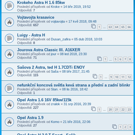
Krokeho Astra H 1.6 85kw
Poslední příspěvek od
Kroke
«
14 bře 2019, 19:52
Odpovědi:
7
Vojtavojta krasavice
Poslední příspěvek od
vojtavojta
«
17 kvě 2018, 09:48
Odpovědi:
657
1
63
64
65
66
…
Luigy - Astra H
Poslední příspěvek od
Dusan_zafira
«
05 dub 2018, 10:03
Odpovědi:
8
Jourova Astra Classic III. A16XER
Poslední příspěvek od
jour
«
08 led 2018, 23:30
Odpovědi:
71
1
5
6
7
8
…
Sašova 2 Astra, ted H 1.7CDTi ENOY
Poslední příspěvek od
Saša
«
08 bře 2017, 21:45
Odpovědi:
115
1
9
10
11
12
…
nefunkční koncová světla kevá strana a přední a zadní blinkr
Poslední příspěvek od
Stan.
«
08 lis 2016, 18:42
Odpovědi:
1
Opel Astra 1.6 16V 85kw/115k
Poslední příspěvek od
zralok
«
31 srp 2016, 20:39
Odpovědi:
227
1
20
21
22
23
…
Opel Astra 1.9
Poslední příspěvek od
Komo
«
21 bře 2016, 22:06
Odpovědi:
27
1
2
3