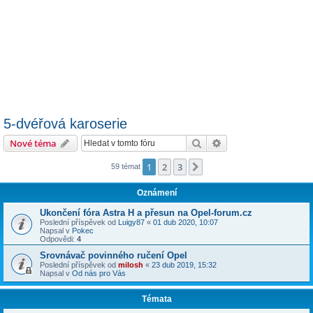
5-dvéřová karoserie
Hledat
Pokročilé hledání
Nové téma
1
2
3
Další
59 témat
Oznámení
Ukončení fóra Astra H a přesun na Opel-forum.cz
Poslední příspěvek od
Luigy87
«
01 dub 2020, 10:07
Napsal v
Pokec
Odpovědi:
4
Srovnávač povinného ručení Opel
Poslední příspěvek od
milosh
«
23 dub 2019, 15:32
Napsal v
Od nás pro Vás
Témata