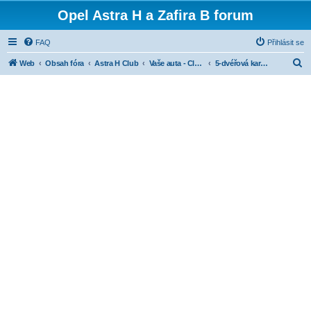
Opel Astra H a Zafira B forum
FAQ
Přihlásit se
H
Web
Obsah fóra
Astra H Club
Vaše auta - Club cars
5-dvéřová karoserie
l
e
d
a
t