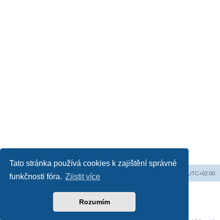
Tato stránka používá cookies k zajištění správné
Web
Obsah fóra
Všechny časy jsou v
UTC+02:00
funkčnosti fóra.
Zjistit více
Založeno na
phpBB
® Forum Software © phpBB Limited
Český překlad –
phpBB.cz
Rozumím
Soukromí
|
Podmínky