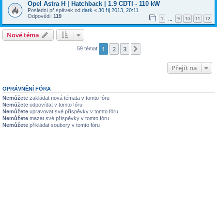
Opel Astra H | Hatchback | 1.9 CDTI - 110 kW
Poslední příspěvek od
dark
«
30 říj 2013, 20:11
Odpovědi:
119
1
9
10
11
12
…
Nové téma
1
2
3
Další
59 témat
Přejít na
OPRÁVNĚNÍ FÓRA
Nemůžete
zakládat nová témata v tomto fóru
Nemůžete
odpovídat v tomto fóru
Nemůžete
upravovat své příspěvky v tomto fóru
Nemůžete
mazat své příspěvky v tomto fóru
Nemůžete
přikládat soubory v tomto fóru