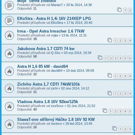
Moje "černé zlobidlo"
Poslední příspěvek od
Marian7
«
20 lis 2014, 14:36
Odpovědi:
11
1
2
EKoStra - Astra H 1,4i 16V Z14XEP LPG
Poslední příspěvek od
EKoStra
«
17 lis 2014, 20:40
Irma - Opel Astra Irmscher 1.6 77kW
Poslední příspěvek od
vojta
«
13 lis 2014, 11:31
Odpovědi:
38
1
2
3
4
Jakubova Astra 1.7 CDTI 74 kw
Poslední příspěvek od
Q-čko
«
03 srp 2014, 19:34
Odpovědi:
58
1
2
3
4
5
6
Astra H 1,6 85 kW - david64
Poslední příspěvek od
david64
«
10 dub 2014, 09:09
Odpovědi:
32
1
2
3
4
Zichiho Astra 1,7 CDTI 74kW/101k
Poslední příspěvek od
zichi
«
02 úno 2014, 14:12
Odpovědi:
31
1
2
3
4
Vladova Astra 1.8 16V 92kw/125k
Poslední příspěvek od
sss5xxx
«
01 úno 2014, 21:52
Odpovědi:
40
1
2
3
4
5
SlawaT-ovo stříbrný Háčko 1.8 16V 92 KW
Poslední příspěvek od
norinco
«
29 led 2014, 13:45
Odpovědi:
26
1
2
3