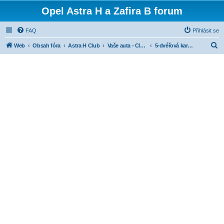
Opel Astra H a Zafira B forum
FAQ
Přihlásit se
H
Web
Obsah fóra
Astra H Club
Vaše auta - Club cars
5-dvéřová karoserie
l
e
d
a
t