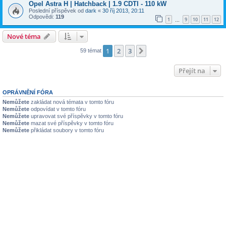
Opel Astra H | Hatchback | 1.9 CDTI - 110 kW
Poslední příspěvek od
dark
«
30 říj 2013, 20:11
Odpovědi:
119
1
9
10
11
12
…
Nové téma
1
2
3
Další
59 témat
Přejít na
OPRÁVNĚNÍ FÓRA
Nemůžete
zakládat nová témata v tomto fóru
Nemůžete
odpovídat v tomto fóru
Nemůžete
upravovat své příspěvky v tomto fóru
Nemůžete
mazat své příspěvky v tomto fóru
Nemůžete
přikládat soubory v tomto fóru