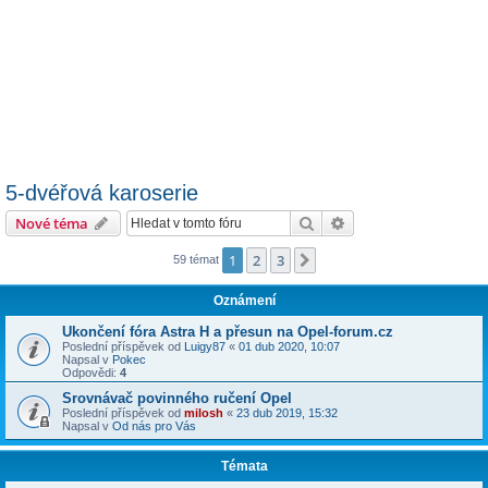
5-dvéřová karoserie
Hledat
Pokročilé hledání
Nové téma
1
2
3
Další
59 témat
Oznámení
Ukončení fóra Astra H a přesun na Opel-forum.cz
Poslední příspěvek od
Luigy87
«
01 dub 2020, 10:07
Napsal v
Pokec
Odpovědi:
4
Srovnávač povinného ručení Opel
Poslední příspěvek od
milosh
«
23 dub 2019, 15:32
Napsal v
Od nás pro Vás
Témata