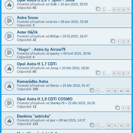
Opel Astra H 2.0 T Sport - Solik
Poslední příspěvek od
Solik
«
10 pro 2015, 20:53
Odpovědi:
65
1
4
5
6
7
…
Astra Snow
Poslední příspěvek od
lu-ko
«
09 pro 2015, 23:39
Odpovědi:
3
Aster Háčik
Poslední příspěvek od
BrKap
«
19 říj 2015, 19:47
Odpovědi:
22
1
2
3
"Hugo" - Astra by Arrow79
Poslední příspěvek od
quicky
«
09 kvě 2015, 20:50
Odpovědi:
4
Opel Astra H 1.7 CDTi
Poslední příspěvek od
Juray
«
23 bře 2015, 18:50
Odpovědi:
60
1
4
5
6
7
…
Kamarádka Astra
Poslední příspěvek od
Nerez
«
23 bře 2015, 01:47
Odpovědi:
330
1
31
32
33
34
…
Opel Astra H 1,9 CDTI COSMO
Poslední příspěvek od
Stanley78
«
22 bře 2015, 16:20
Odpovědi:
13
1
2
Dankina "astricka"
Poslední příspěvek od
jour
«
08 led 2015, 14:37
Odpovědi:
123
1
10
11
12
13
…