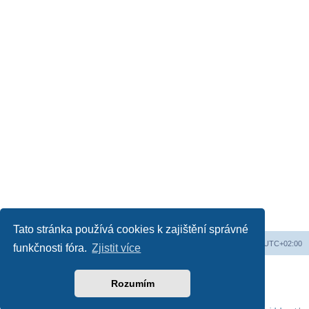
Tato stránka používá cookies k zajištění správné
Web
Obsah fóra
Všechny časy jsou v
UTC+02:00
funkčnosti fóra.
Zjistit více
Založeno na
phpBB
® Forum Software © phpBB Limited
Český překlad –
phpBB.cz
Rozumím
Soukromí
|
Podmínky