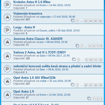
Krokeho Astra H 1.6 85kw
Poslední příspěvek od
Kroke
«
14 bře 2019, 19:52
Odpovědi:
7
Vojtavojta krasavice
Poslední příspěvek od
vojtavojta
«
17 kvě 2018, 09:48
Odpovědi:
657
1
63
64
65
66
…
Luigy - Astra H
Poslední příspěvek od
Dusan_zafira
«
05 dub 2018, 10:03
Odpovědi:
8
Jourova Astra Classic III. A16XER
Poslední příspěvek od
jour
«
08 led 2018, 23:30
Odpovědi:
71
1
5
6
7
8
…
Sašova 2 Astra, ted H 1.7CDTi ENOY
Poslední příspěvek od
Saša
«
08 bře 2017, 21:45
Odpovědi:
115
1
9
10
11
12
…
nefunkční koncová světla kevá strana a přední a zadní blinkr
Poslední příspěvek od
Stan.
«
08 lis 2016, 18:42
Odpovědi:
1
Opel Astra 1.6 16V 85kw/115k
Poslední příspěvek od
zralok
«
31 srp 2016, 20:39
Odpovědi:
227
1
20
21
22
23
…
Opel Astra 1.9
Poslední příspěvek od
Komo
«
21 bře 2016, 22:06
Odpovědi:
27
1
2
3