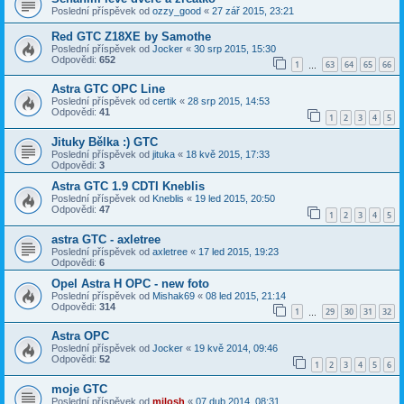
Poslední příspěvek od
ozzy_good
«
27 zář 2015, 23:21
Red GTC Z18XE by Samothe
Poslední příspěvek od
Jocker
«
30 srp 2015, 15:30
Odpovědi:
652
1
63
64
65
66
…
Astra GTC OPC Line
Poslední příspěvek od
certik
«
28 srp 2015, 14:53
Odpovědi:
41
1
2
3
4
5
Jituky Bělka :) GTC
Poslední příspěvek od
jituka
«
18 kvě 2015, 17:33
Odpovědi:
3
Astra GTC 1.9 CDTI Kneblis
Poslední příspěvek od
Kneblis
«
19 led 2015, 20:50
Odpovědi:
47
1
2
3
4
5
astra GTC - axletree
Poslední příspěvek od
axletree
«
17 led 2015, 19:23
Odpovědi:
6
Opel Astra H OPC - new foto
Poslední příspěvek od
Mishak69
«
08 led 2015, 21:14
Odpovědi:
314
1
29
30
31
32
…
Astra OPC
Poslední příspěvek od
Jocker
«
19 kvě 2014, 09:46
Odpovědi:
52
1
2
3
4
5
6
moje GTC
Poslední příspěvek od
milosh
«
07 dub 2014, 08:31