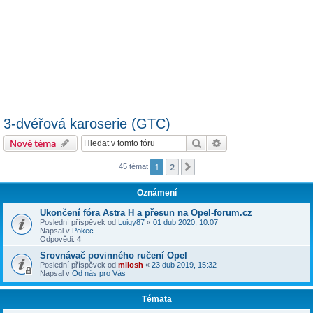
3-dvéřová karoserie (GTC)
Hledat
Pokročilé hledání
Nové téma
1
2
Další
45 témat
Oznámení
Ukončení fóra Astra H a přesun na Opel-forum.cz
Poslední příspěvek od
Luigy87
«
01 dub 2020, 10:07
Napsal v
Pokec
Odpovědi:
4
Srovnávač povinného ručení Opel
Poslední příspěvek od
milosh
«
23 dub 2019, 15:32
Napsal v
Od nás pro Vás
Témata