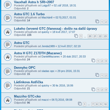
Vauxhall Astra h SRI+2007
Poslední příspěvek od
Luigy87
«
02 zář 2018, 18:31
Odpovědi:
2
Astra GTC 1.6 Turbo
Poslední příspěvek od
Macháně
«
02 říj 2017, 01:01
Odpovědi:
14
1
2
Lukeho červené GTC (Vanessa) - došlo na další úpravy
Poslední příspěvek od
quicky
«
18 kvě 2017, 17:07
Odpovědi:
226
1
20
21
22
23
…
Astra GTC
Poslední příspěvek od
Jenda1989
«
12 kvě 2017, 02:19
Astra H GTC Z17DTH (Mazanec)
Poslední příspěvek od
DanielMazanec
«
20 dub 2017, 20:33
Odpovědi:
24
1
2
3
Dennyho OPC
Poslední příspěvek od
sladas opc
«
29 pro 2016, 15:31
Odpovědi:
15
1
2
Ládínkova Astřička
Poslední příspěvek od
quicky
«
30 lis 2016, 16:06
Odpovědi:
21
1
2
3
Mazziho GTC-cko
Poslední příspěvek od
mazzi
«
06 říj 2016, 08:08
Odpovědi:
96
1
7
8
9
10
…