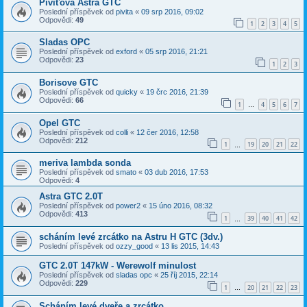
Pivíťova Astra GTC
Poslední příspěvek od
pivita
«
09 srp 2016, 09:02
Odpovědi:
49
1
2
3
4
5
Sladas OPC
Poslední příspěvek od
exford
«
05 srp 2016, 21:21
Odpovědi:
23
1
2
3
Borisove GTC
Poslední příspěvek od
quicky
«
19 črc 2016, 21:39
Odpovědi:
66
1
4
5
6
7
…
Opel GTC
Poslední příspěvek od
colli
«
12 čer 2016, 12:58
Odpovědi:
212
1
19
20
21
22
…
meriva lambda sonda
Poslední příspěvek od
smato
«
03 dub 2016, 17:53
Odpovědi:
4
Astra GTC 2.0T
Poslední příspěvek od
power2
«
15 úno 2016, 08:32
Odpovědi:
413
1
39
40
41
42
…
scháním levé zrcátko na Astru H GTC (3dv.)
Poslední příspěvek od
ozzy_good
«
13 lis 2015, 14:43
GTC 2.0T 147kW - Werewolf minulost
Poslední příspěvek od
sladas opc
«
25 říj 2015, 22:14
Odpovědi:
229
1
20
21
22
23
…
Scháním levé dveře a zrcátko