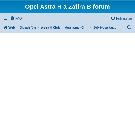
Opel Astra H a Zafira B forum
FAQ
Přihlásit se
H
Web
Obsah fóra
Astra H Club
Vaše auta - Club cars
3-dvéřová karoserie (GTC)
l
e
d
a
t