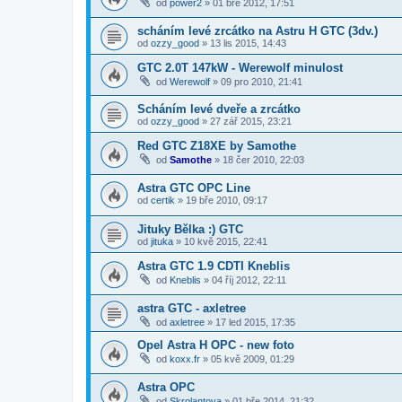
od
power2
»
01 bře 2012, 17:51
scháním levé zrcátko na Astru H GTC (3dv.)
od
ozzy_good
»
13 lis 2015, 14:43
GTC 2.0T 147kW - Werewolf minulost
od
Werewolf
»
09 pro 2010, 21:41
Scháním levé dveře a zrcátko
od
ozzy_good
»
27 zář 2015, 23:21
Red GTC Z18XE by Samothe
od
Samothe
»
18 čer 2010, 22:03
Astra GTC OPC Line
od
certik
»
19 bře 2010, 09:17
Jituky Bělka :) GTC
od
jituka
»
10 kvě 2015, 22:41
Astra GTC 1.9 CDTI Kneblis
od
Kneblis
»
04 říj 2012, 22:11
astra GTC - axletree
od
axletree
»
17 led 2015, 17:35
Opel Astra H OPC - new foto
od
koxx.fr
»
05 kvě 2009, 01:29
Astra OPC
od
Skrolantova
»
01 bře 2014, 21:32