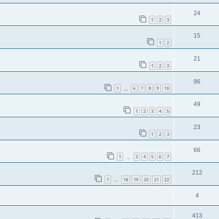
24
1
2
3
15
1
2
21
1
2
3
96
1
6
7
8
9
10
…
49
1
2
3
4
5
23
1
2
3
66
1
3
4
5
6
7
…
212
1
18
19
20
21
22
…
4
413