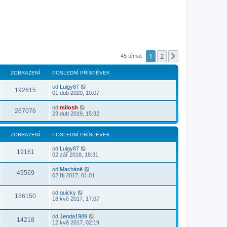
1
2
Další
45 témat
ZOBRAZENÍ
POSLEDNÍ PŘÍSPĚVEK
od
Luigy87
192615
01 dub 2020, 10:07
od
milosh
267076
23 dub 2019, 15:32
ZOBRAZENÍ
POSLEDNÍ PŘÍSPĚVEK
od
Luigy87
19161
02 zář 2018, 18:31
od
Macháně
49569
02 říj 2017, 01:01
od
quicky
186150
18 kvě 2017, 17:07
od
Jenda1989
14218
12 kvě 2017, 02:19