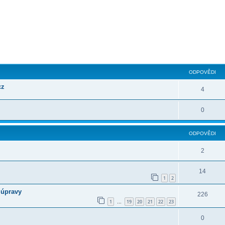
ilé hledání
ODPOVĚDI
cz
4
0
ODPOVĚDI
2
14
1
2
 úpravy
226
1
19
20
21
22
23
…
0