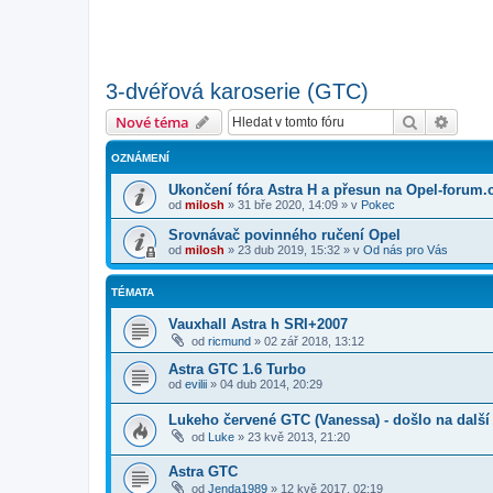
3-dvéřová karoserie (GTC)
Hledat
Pokroč
Nové téma
OZNÁMENÍ
Ukončení fóra Astra H a přesun na Opel-forum.
od
milosh
»
31 bře 2020, 14:09
» v
Pokec
Srovnávač povinného ručení Opel
od
milosh
»
23 dub 2019, 15:32
» v
Od nás pro Vás
TÉMATA
Vauxhall Astra h SRI+2007
od
ricmund
»
02 zář 2018, 13:12
Astra GTC 1.6 Turbo
od
evilii
»
04 dub 2014, 20:29
Lukeho červené GTC (Vanessa) - došlo na další
od
Luke
»
23 kvě 2013, 21:20
Astra GTC
od
Jenda1989
»
12 kvě 2017, 02:19