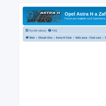
Opel Astra H a Za
Forum pro majitele vozů Opel Astra 
Rychlé odkazy
FAQ
Web
Obsah fóra
Astra H Club
Vaše auta - Club cars