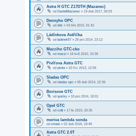
Astra H GTC Z17DTH (Mazanec)
od
DanielMazanec
»
19 dub 2017, 00:03
Dennyho OPC
od
ddc
»
03 bře 2015, 01:42
Ládínkova Astřička
od
ladinek67
»
28 pro 2014, 23:12
Mazziho GTC-cko
od
mazzi
»
16 kvě 2010, 10:39
Pivíťova Astra GTC
od
pivita
»
20 črc 2013, 12:56
Sladas OPC
od
sladas opc
»
05 dub 2014, 22:39
Borisove GTC
od
quicky
»
18 pro 2014, 18:01
Opel GTC
od
colli
»
17 lis 2010, 20:35
meriva lambda sonda
od
smato
»
02 dub 2016, 19:49
Astra GTC 2.0T