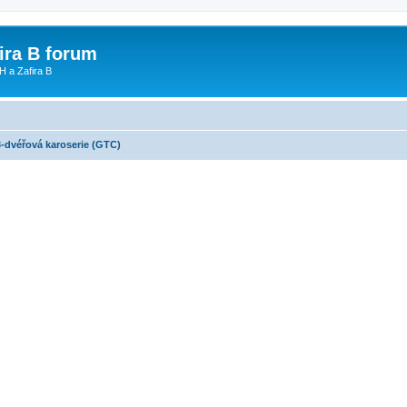
fira B forum
H a Zafira B
3-dvéřová karoserie (GTC)