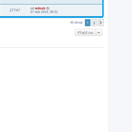
od
milosh
27747
07 dub 2014, 08:31
1
2
Další
45 témat
Přejít na