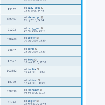
od
ozzy_good
13142
13 lis 2015, 14:43
od
sladas opc
185667
25 říj 2015, 22:14
od
ozzy_good
21203
27 zář 2015, 23:21
od
Jocker
338768
30 srp 2015, 15:30
od
certik
79957
28 srp 2015, 14:53
od
jituka
17577
18 kvě 2015, 17:33
od
Kneblis
103652
19 led 2015, 20:50
od
axletree
15729
17 led 2015, 19:23
od
Mishak69
328336
08 led 2015, 21:14
od
Jocker
81494
19 kvě 2014, 09:46