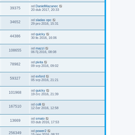
od
DanielMazanec
39375
20 dub 2017, 20:33
od
sladas opc
34652
29 pro 2016, 15:31
od
quicky
44386
30 lis 2016, 16:06
od
mazzi
108655
06 říj 2016, 08:08
od
pivita
78982
09 srp 2016, 09:02
od
exford
59327
05 srp 2016, 21:21
od
quicky
101968
19 črc 2016, 21:39
od
colli
167510
12 čer 2016, 12:58
od
smato
13669
03 dub 2016, 17:53
od
power2
256349
15 úno 2016, 08:32