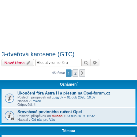
3-dvéřová karoserie (GTC)
Hledat
Pokročilé hledání
Nové téma
1
2
Další
45 témat
Oznámení
Ukončení fóra Astra H a přesun na Opel-forum.cz
Poslední příspěvek od
Luigy87
«
01 dub 2020, 10:07
Napsal v
Pokec
Odpovědi:
4
Srovnávač povinného ručení Opel
Poslední příspěvek od
milosh
«
23 dub 2019, 15:32
Napsal v
Od nás pro Vás
Témata