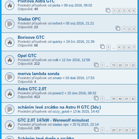
Pivíťova Astra GTC
Poslední příspěvek od
pivita
«
09 srp 2016, 09:02
Odpovědi:
49
1
2
3
4
5
Sladas OPC
Poslední příspěvek od
exford
«
05 srp 2016, 21:21
Odpovědi:
23
1
2
3
Borisove GTC
Poslední příspěvek od
quicky
«
19 črc 2016, 21:39
Odpovědi:
66
1
4
5
6
7
…
Opel GTC
Poslední příspěvek od
colli
«
12 čer 2016, 12:58
Odpovědi:
212
1
19
20
21
22
…
meriva lambda sonda
Poslední příspěvek od
smato
«
03 dub 2016, 17:53
Odpovědi:
4
Astra GTC 2.0T
Poslední příspěvek od
power2
«
15 úno 2016, 08:32
Odpovědi:
413
1
39
40
41
42
…
scháním levé zrcátko na Astru H GTC (3dv.)
Poslední příspěvek od
ozzy_good
«
13 lis 2015, 14:43
GTC 2.0T 147kW - Werewolf minulost
Poslední příspěvek od
sladas opc
«
25 říj 2015, 22:14
Odpovědi:
229
1
20
21
22
23
…
Scháním levé dveře a zrcátko