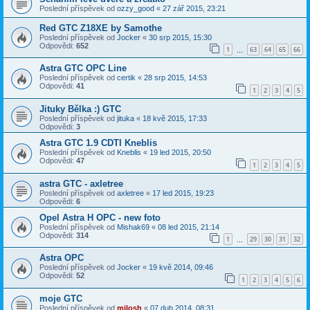
Poslední příspěvek od
ozzy_good
«
27 zář 2015, 23:21
Red GTC Z18XE by Samothe
Poslední příspěvek od
Jocker
«
30 srp 2015, 15:30
Odpovědi:
652
1
63
64
65
66
…
Astra GTC OPC Line
Poslední příspěvek od
certik
«
28 srp 2015, 14:53
Odpovědi:
41
1
2
3
4
5
Jituky Bělka :) GTC
Poslední příspěvek od
jituka
«
18 kvě 2015, 17:33
Odpovědi:
3
Astra GTC 1.9 CDTI Kneblis
Poslední příspěvek od
Kneblis
«
19 led 2015, 20:50
Odpovědi:
47
1
2
3
4
5
astra GTC - axletree
Poslední příspěvek od
axletree
«
17 led 2015, 19:23
Odpovědi:
6
Opel Astra H OPC - new foto
Poslední příspěvek od
Mishak69
«
08 led 2015, 21:14
Odpovědi:
314
1
29
30
31
32
…
Astra OPC
Poslední příspěvek od
Jocker
«
19 kvě 2014, 09:46
Odpovědi:
52
1
2
3
4
5
6
moje GTC
Poslední příspěvek od
milosh
«
07 dub 2014, 08:31