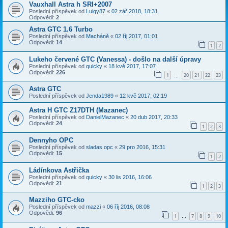
Vauxhall Astra h SRI+2007
Poslední příspěvek od
Luigy87
«
02 zář 2018, 18:31
Odpovědi:
2
Astra GTC 1.6 Turbo
Poslední příspěvek od
Macháně
«
02 říj 2017, 01:01
Odpovědi:
14
1
2
Lukeho červené GTC (Vanessa) - došlo na další úpravy
Poslední příspěvek od
quicky
«
18 kvě 2017, 17:07
Odpovědi:
226
1
20
21
22
23
…
Astra GTC
Poslední příspěvek od
Jenda1989
«
12 kvě 2017, 02:19
Astra H GTC Z17DTH (Mazanec)
Poslední příspěvek od
DanielMazanec
«
20 dub 2017, 20:33
Odpovědi:
24
1
2
3
Dennyho OPC
Poslední příspěvek od
sladas opc
«
29 pro 2016, 15:31
Odpovědi:
15
1
2
Ládínkova Astřička
Poslední příspěvek od
quicky
«
30 lis 2016, 16:06
Odpovědi:
21
1
2
3
Mazziho GTC-cko
Poslední příspěvek od
mazzi
«
06 říj 2016, 08:08
Odpovědi:
96
1
7
8
9
10
…