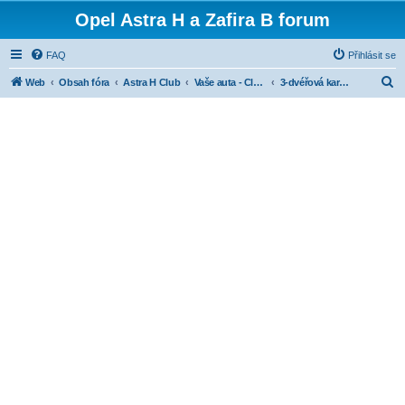
Opel Astra H a Zafira B forum
FAQ
Přihlásit se
H
Web
Obsah fóra
Astra H Club
Vaše auta - Club cars
3-dvéřová karoserie (GTC)
l
e
d
a
t