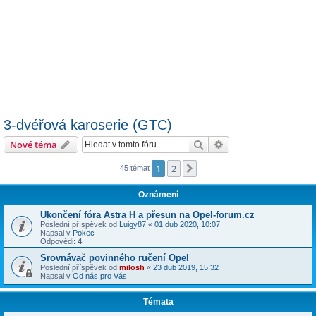
3-dvéřová karoserie (GTC)
Hledat
Pokročilé hledání
Nové téma
1
2
Další
45 témat
Oznámení
Ukončení fóra Astra H a přesun na Opel-forum.cz
Poslední příspěvek od
Luigy87
«
01 dub 2020, 10:07
Napsal v
Pokec
Odpovědi:
4
Srovnávač povinného ručení Opel
Poslední příspěvek od
milosh
«
23 dub 2019, 15:32
Napsal v
Od nás pro Vás
Témata