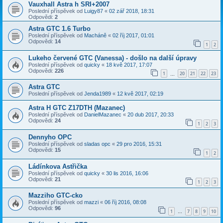
Vauxhall Astra h SRI+2007
Poslední příspěvek od
Luigy87
«
02 zář 2018, 18:31
Odpovědi:
2
Astra GTC 1.6 Turbo
Poslední příspěvek od
Macháně
«
02 říj 2017, 01:01
Odpovědi:
14
1
2
Lukeho červené GTC (Vanessa) - došlo na další úpravy
Poslední příspěvek od
quicky
«
18 kvě 2017, 17:07
Odpovědi:
226
1
20
21
22
23
…
Astra GTC
Poslední příspěvek od
Jenda1989
«
12 kvě 2017, 02:19
Astra H GTC Z17DTH (Mazanec)
Poslední příspěvek od
DanielMazanec
«
20 dub 2017, 20:33
Odpovědi:
24
1
2
3
Dennyho OPC
Poslední příspěvek od
sladas opc
«
29 pro 2016, 15:31
Odpovědi:
15
1
2
Ládínkova Astřička
Poslední příspěvek od
quicky
«
30 lis 2016, 16:06
Odpovědi:
21
1
2
3
Mazziho GTC-cko
Poslední příspěvek od
mazzi
«
06 říj 2016, 08:08
Odpovědi:
96
1
7
8
9
10
…