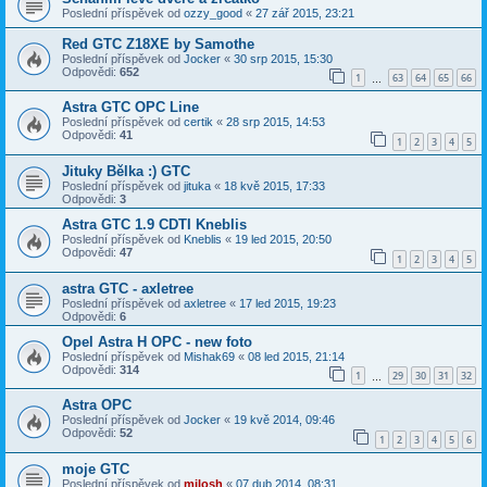
Poslední příspěvek od
ozzy_good
«
27 zář 2015, 23:21
Red GTC Z18XE by Samothe
Poslední příspěvek od
Jocker
«
30 srp 2015, 15:30
Odpovědi:
652
1
63
64
65
66
…
Astra GTC OPC Line
Poslední příspěvek od
certik
«
28 srp 2015, 14:53
Odpovědi:
41
1
2
3
4
5
Jituky Bělka :) GTC
Poslední příspěvek od
jituka
«
18 kvě 2015, 17:33
Odpovědi:
3
Astra GTC 1.9 CDTI Kneblis
Poslední příspěvek od
Kneblis
«
19 led 2015, 20:50
Odpovědi:
47
1
2
3
4
5
astra GTC - axletree
Poslední příspěvek od
axletree
«
17 led 2015, 19:23
Odpovědi:
6
Opel Astra H OPC - new foto
Poslední příspěvek od
Mishak69
«
08 led 2015, 21:14
Odpovědi:
314
1
29
30
31
32
…
Astra OPC
Poslední příspěvek od
Jocker
«
19 kvě 2014, 09:46
Odpovědi:
52
1
2
3
4
5
6
moje GTC
Poslední příspěvek od
milosh
«
07 dub 2014, 08:31