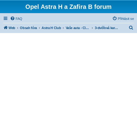
Opel Astra H a Zafira B forum
FAQ
Přihlásit se
H
Web
Obsah fóra
Astra H Club
Vaše auta - Club cars
3-dvéřová karoserie (GTC)
l
e
d
a
t