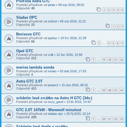
Pivíťova Astra GTC
Poslední příspěvek od
pivita
«
09 srp 2016, 09:02
Odpovědi:
49
1
2
3
4
5
Sladas OPC
Poslední příspěvek od
exford
«
05 srp 2016, 21:21
Odpovědi:
23
1
2
3
Borisove GTC
Poslední příspěvek od
quicky
«
19 črc 2016, 21:39
Odpovědi:
66
1
4
5
6
7
…
Opel GTC
Poslední příspěvek od
colli
«
12 čer 2016, 12:58
Odpovědi:
212
1
19
20
21
22
…
meriva lambda sonda
Poslední příspěvek od
smato
«
03 dub 2016, 17:53
Odpovědi:
4
Astra GTC 2.0T
Poslední příspěvek od
power2
«
15 úno 2016, 08:32
Odpovědi:
413
1
39
40
41
42
…
scháním levé zrcátko na Astru H GTC (3dv.)
Poslední příspěvek od
ozzy_good
«
13 lis 2015, 14:43
GTC 2.0T 147kW - Werewolf minulost
Poslední příspěvek od
sladas opc
«
25 říj 2015, 22:14
Odpovědi:
229
1
20
21
22
23
…
Scháním levé dveře a zrcátko