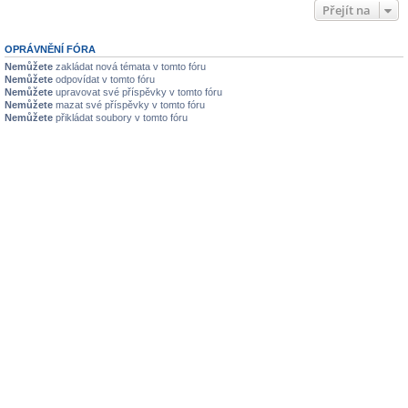
Přejít na
OPRÁVNĚNÍ FÓRA
Nemůžete
zakládat nová témata v tomto fóru
Nemůžete
odpovídat v tomto fóru
Nemůžete
upravovat své příspěvky v tomto fóru
Nemůžete
mazat své příspěvky v tomto fóru
Nemůžete
přikládat soubory v tomto fóru