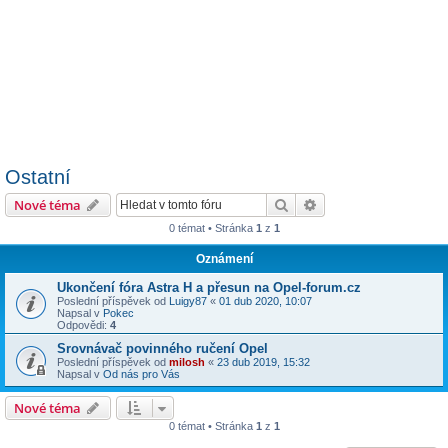
Ostatní
Hledat
Pokročilé hledání
Nové téma
0 témat • Stránka
1
z
1
Oznámení
Ukončení fóra Astra H a přesun na Opel-forum.cz
Poslední příspěvek od
Luigy87
«
01 dub 2020, 10:07
Napsal v
Pokec
Odpovědi:
4
Srovnávač povinného ručení Opel
Poslední příspěvek od
milosh
«
23 dub 2019, 15:32
Napsal v
Od nás pro Vás
Nové téma
0 témat • Stránka
1
z
1