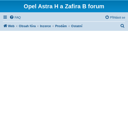
Opel Astra H a Zafira B forum
FAQ
Přihlásit se
H
Web
Obsah fóra
Inzerce
Prodám
Ostatní
l
e
d
a
t